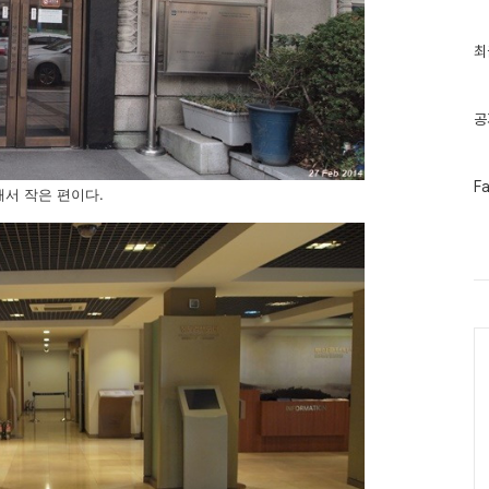
최
최
근
글
과
인
공
기
글
페
F
서 작은 편이다.
이
스
북
트
위
터
플
러
Ca
그
인