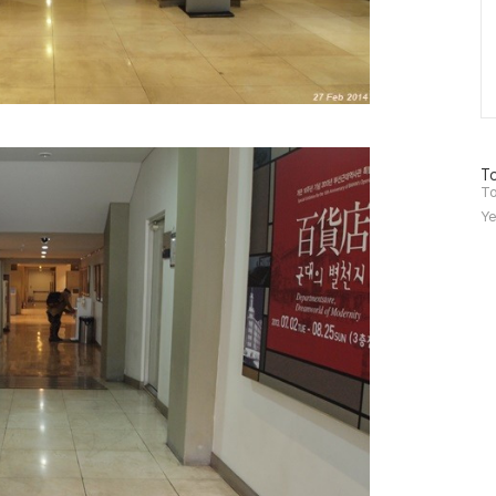
방
To
문
To
자
Ye
수