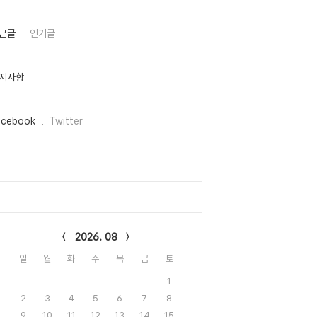
근글
인기글
지사항
acebook
Twitter
lendar
2026. 08
일
월
화
수
목
금
토
1
2
3
4
5
6
7
8
9
10
11
12
13
14
15