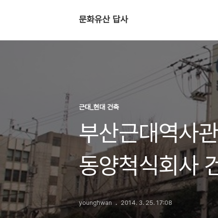
문화유산 답사
근대_현대 건축
부산근대역사관
동양척식회사 
미문화원으로 
younghwan
2014. 3. 25. 17:08