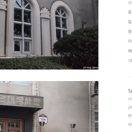
스
중
일
중
지
해
기
T
스
근
맛
사