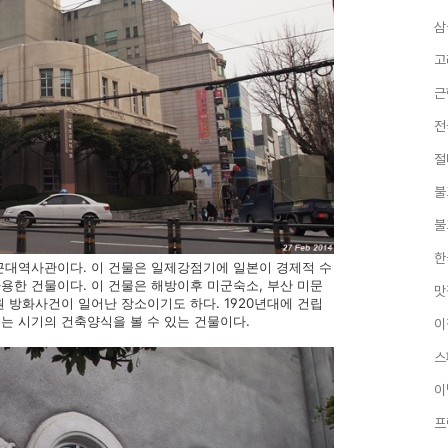
삼
고
근
전
절
불
불
한
근대역사관이다. 이 건물은 일제강점기에 일본이 경제적 수
용한 건물이다. 이 건물은 해방이후 미군숙소, 부산 미문
맛
원 방화사건이 일어난 장소이기도 하다. 1920년대에 건립
는 시기의 건축양식을 볼 수 있는 건물이다.
이
스
이
프