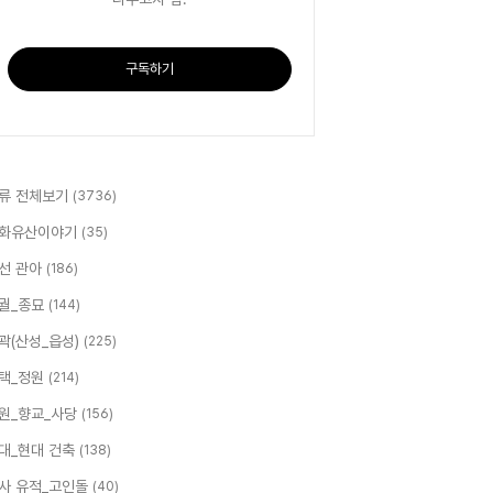
구독하기
류 전체보기
(3736)
화유산이야기
(35)
선 관아
(186)
궐_종묘
(144)
곽(산성_읍성)
(225)
택_정원
(214)
원_향교_사당
(156)
대_현대 건축
(138)
사 유적_고인돌
(40)