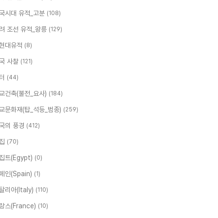
국시대 유적_고분
(108)
려 조선 유적_왕릉
(129)
현대유적
(8)
국 사찰
(121)
터
(44)
교건축(불전_요사)
(184)
교문화재(탑_석등_범종)
(259)
국의 풍경
(412)
집
(70)
집트(Egypt)
(0)
페인(Spain)
(1)
탈리아(Italy)
(110)
랑스(France)
(10)