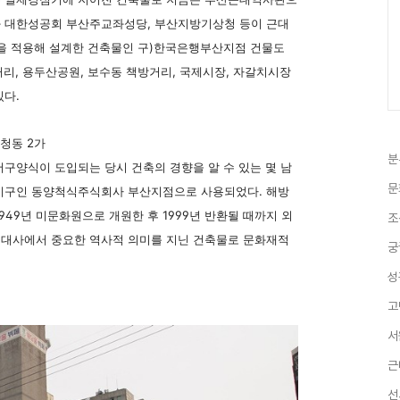
과 대한성공회 부산주교좌성당, 부산지방기상청 등이 근대
식을 적용해 설계한 건축물인 구)한국은행부산지점 건물도
거리, 용두산공원, 보수동 책방거리, 국제시장, 자갈치시장
있다.
대청동 2가
분
서구양식이 도입되는 당시 건축의 경향을 알 수 있는 몇 남
문
탈기구인 동양척식주식회사 부산지점으로 사용되었다. 해방
949년 미문화원으로 개원한 후 1999년 반환될 때까지 외
조
현대사에서 중요한 역사적 의미를 지닌 건축물로 문화재적
궁
성
고
서
근
선