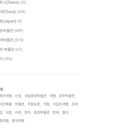
위스(Swiss)
(12)
국(China)
(206)
본(Japan)
(0)
앙박물관
(289)
역박물관
(373)
외 박물관
(67)
타
(196)
ag
페인여행,
산성,
국립중앙박물관,
여행,
경주박물관,
대건축물,
박물관,
주말농장,
석탑,
이집트여행,
성곽,
집,
사찰,
서원,
정자,
중앙박물관,
한옥,
절터,
찰여행,
중국여행,