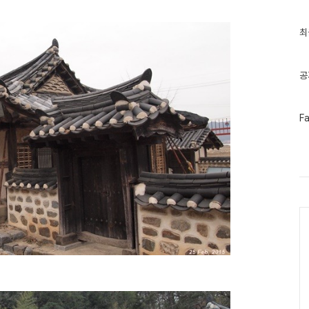
최
최
근
글
과
인
공
기
글
페
F
이
스
북
트
위
터
플
러
Ca
그
인