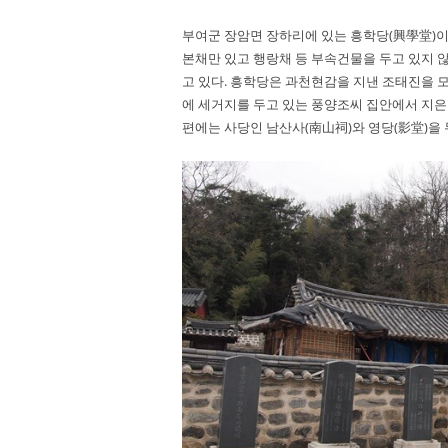
부여군 장암면 장하리에 있는 흥학당(興學堂)이
본채만 있고 행랑채 등 부속건물을 두고 있지 않
고 있다. 흥학당은 과천현감을 지낸 조태진을 
에 세거지를 두고 있는 풍양조씨 집안에서 지은
편에는 사당인
남산사(南山祠)와 영당(影堂)을 