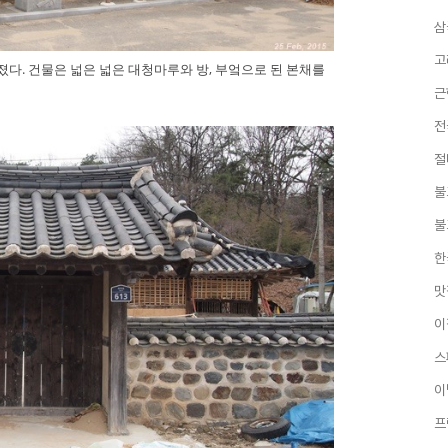
삼
고
다. 건물은 넓은 넓은 대청마루와 방, 부엌으로 된 본채를
근
전
절
불
불
한
맛
이
스
이
프