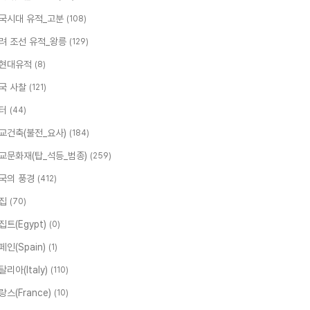
국시대 유적_고분
(108)
려 조선 유적_왕릉
(129)
현대유적
(8)
국 사찰
(121)
터
(44)
교건축(불전_요사)
(184)
교문화재(탑_석등_범종)
(259)
국의 풍경
(412)
집
(70)
집트(Egypt)
(0)
페인(Spain)
(1)
탈리아(Italy)
(110)
랑스(France)
(10)