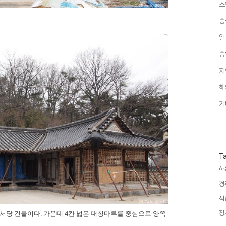
스
중
일
중
지
해
기
T
한
경
석
서당 건물이다. 가운데 4칸 넓은 대청마루를 중심으로 양쪽
정