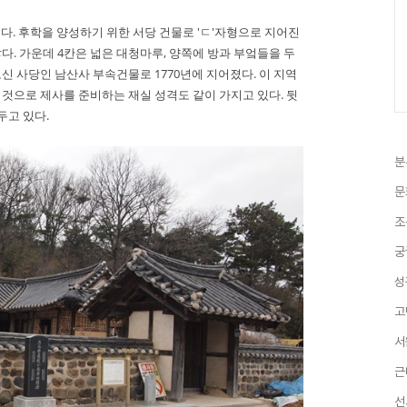
다. 후학을 양성하기 위한 서당 건물로 'ㄷ'자형으로 지어진
다. 가운데 4칸은 넓은 대청마루, 양쪽에 방과 부엌들을 두
모신
사당인 남산사 부속건물
로 1770년에
지어졌다. 이 지역
 것으로 제사를 준비하는 재실 성격도 같이 가지고 있다. 뒷
두고 있다.
분
문
조
궁
성
고
서
근
선