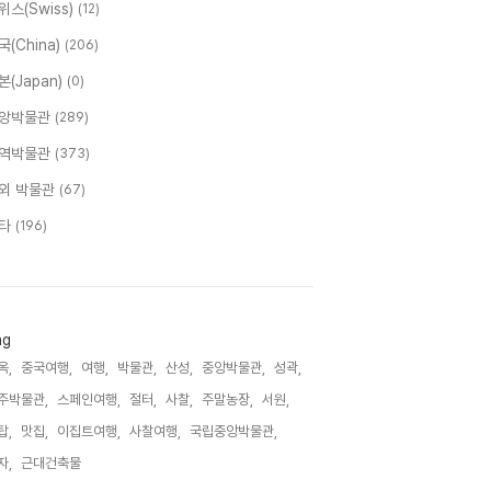
위스(Swiss)
(12)
국(China)
(206)
본(Japan)
(0)
앙박물관
(289)
역박물관
(373)
외 박물관
(67)
타
(196)
ag
옥,
중국여행,
여행,
박물관,
산성,
중앙박물관,
성곽,
주박물관,
스페인여행,
절터,
사찰,
주말농장,
서원,
탑,
맛집,
이집트여행,
사찰여행,
국립중앙박물관,
자,
근대건축물,