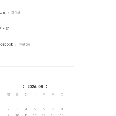
근글
인기글
지사항
acebook
Twitter
lendar
2026. 08
일
월
화
수
목
금
토
1
2
3
4
5
6
7
8
9
10
11
12
13
14
15