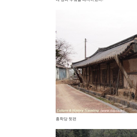
흥학당 뒷편