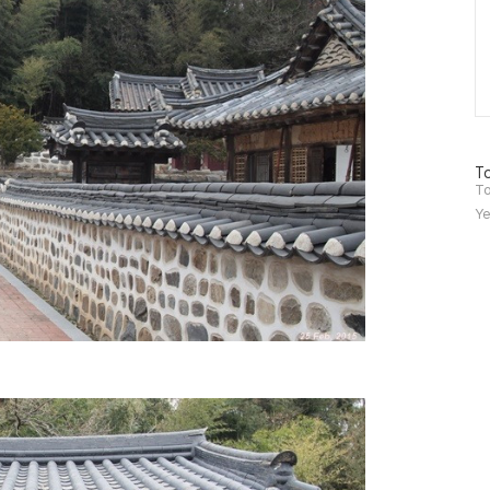
방
To
문
To
자
Ye
수