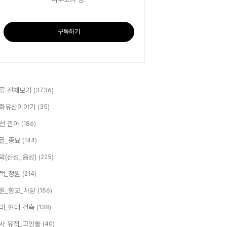
구독하기
류 전체보기
(3736)
화유산이야기
(35)
선 관아
(186)
궐_종묘
(144)
곽(산성_읍성)
(225)
택_정원
(214)
원_향교_사당
(156)
대_현대 건축
(138)
사 유적_고인돌
(40)