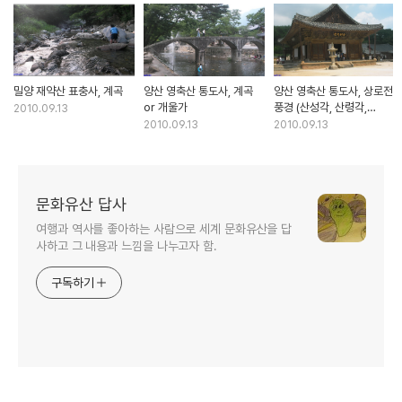
밀양 재약산 표충사, 계곡
양산 영축산 통도사, 계곡
양산 영축산 통도사, 상로전
or 개울가
풍경 (산성각, 산령각,
2010.09.13
구룡지)
2010.09.13
2010.09.13
문화유산 답사
여행과 역사를 좋아하는 사람으로 세계 문화유산을 답
사하고 그 내용과 느낌을 나누고자 함.
구독하기