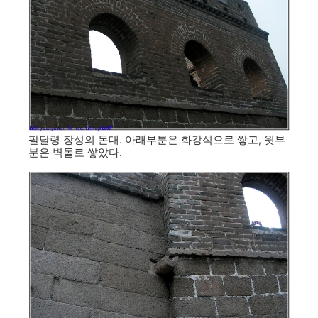
팔달령 장성의 돈대. 아래부분은 화강석으로 쌓고, 윗부
분은 벽돌로 쌓았다.