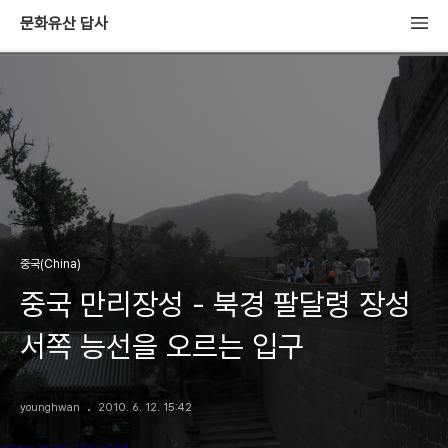
문화유산 답사
중국(China)
중국 만리장성 - 북경 팔달령 장성
서쪽 능선을 오르는 입구
younghwan
2010. 6. 12. 15:42