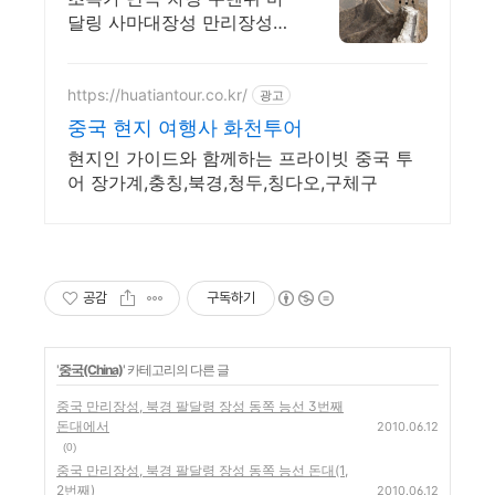
지원!
달링 사마대장성 만리장성
고북수진 1일 자유 여행 차량
https://huatiantour.co.kr/
광고
중국 현지 여행사 화천투어
현지인 가이드와 함께하는 프라이빗 중국 투
어 장가계,충칭,북경,청두,칭다오,구체구
공감
구독하기
'
중국(China)
' 카테고리의 다른 글
중국 만리장성, 북경 팔달령 장성 동쪽 능선 3번째
돈대에서
2010.06.12
(0)
중국 만리장성, 북경 팔달령 장성 동쪽 능선 돈대(1,
2번째)
2010.06.12