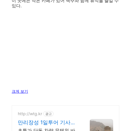
이 곳에는 작은 카페가 있어 맥주와 함께 휴식을 즐길 수
있다.
크게 보기
http://wtg.kr
광고
만리장성 1일투어 기사렌
트카 카톡 실시간 한국어
초특가 단독 차량 무텐위 바