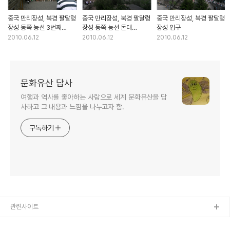
중국 만리장성, 북경 팔달령
중국 만리장성, 북경 팔달령
중국 만리장성, 북경 팔달령
장성 동쪽 능선 3번째
장성 동쪽 능선 돈대
장성 입구
돈대에서
(1,2번째)
2010.06.12
2010.06.12
2010.06.12
문화유산 답사
여행과 역사를 좋아하는 사람으로 세계 문화유산을 답
사하고 그 내용과 느낌을 나누고자 함.
구독하기
관련사이트