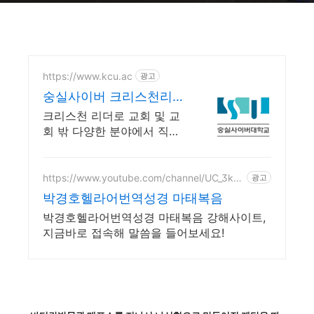
https://www.kcu.ac
광고
숭실사이버 크리스천리더
십학과 신편입생 모집 중!
크리스천 리더로 교회 및 교
회 밖 다양한 분야에서 직무
를 수행할수 있는 인재양성!
실력으로 승부하자, 숭실력
자! 한국최초 사이버대학교!
https://www.youtube.com/channel/UC_3kJ
광고
Rp_8h9zE-OuijICG3A
100% 온라인강의!
박경호헬라어번역성경 마태복음
박경호헬라어번역성경 마태복음 강해사이트,
지금바로 접속해 말씀을 들어보세요!