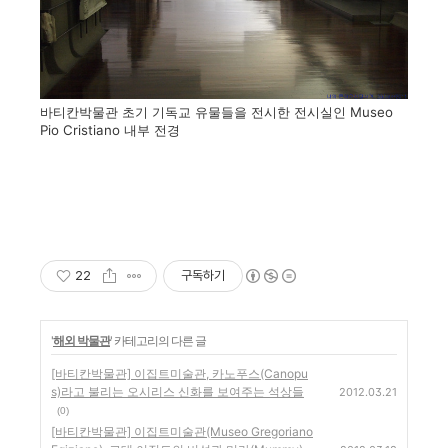
바티칸박물관 초기 기독교 유물들을 전시한 전시실인 Museo
Pio Cristiano 내부 전경
22
구독하기
'
해외 박물관
' 카테고리의 다른 글
[바티칸박물관] 이집트미술관, 카노푸스(Canopu
s)라고 불리는 오시리스 신화를 보여주는 석상들
2012.03.21
(0)
[바티칸박물관] 이집트미술관(Museo Gregoriano