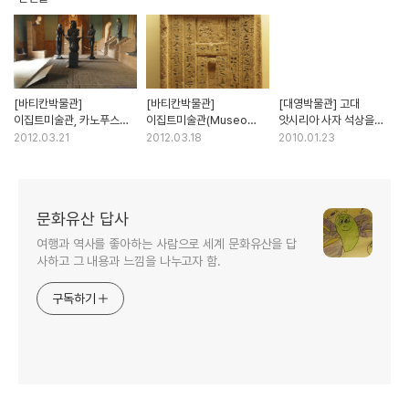
[바티칸박물관]
[바티칸박물관]
[대영박물관] 고대
이집트미술관, 카노푸스
이집트미술관(Museo
앗시리아 사자 석상을
(Canopus)라고 불리는
Gregoriano Egiziano),
비롯한 유물들 (Assyrian
2012.03.21
2012.03.18
2010.01.23
오시리스 신화를 보여주는
고대 이집트의 비석과 미라
sculpture)
석상들
(Mummy)
문화유산 답사
여행과 역사를 좋아하는 사람으로 세계 문화유산을 답
사하고 그 내용과 느낌을 나누고자 함.
구독하기