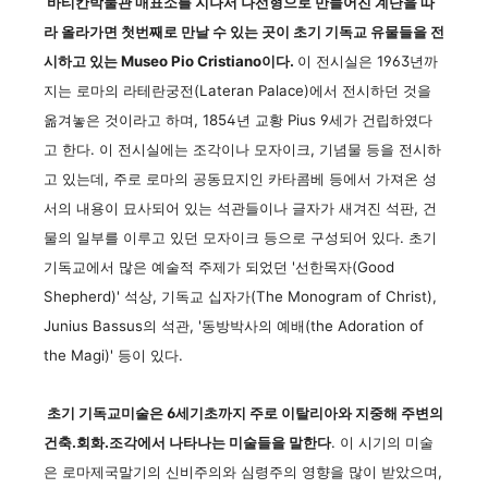
바티칸박물관 매표소를 지나서 나선형으로 만들어진 계단을 따
라 올라가면 첫번째로 만날 수 있는 곳이 초기 기독교 유물들을 전
시하고 있는 Museo Pio Cristiano이다.
이 전시실은 1963년까
지는 로마의 라테란궁전(Lateran Palace)에서 전시하던 것을
옮겨놓은 것이라고 하며, 1854년 교황 Pius 9세가 건립하였다
고 한다. 이 전시실에는 조각이나 모자이크, 기념물 등을 전시하
고 있는데, 주로 로마의 공동묘지인 카타콤베 등에서 가져온 성
서의 내용이 묘사되어 있는 석관들이나 글자가 새겨진 석판, 건
물의 일부를 이루고 있던 모자이크 등으로 구성되어 있다. 초기
기독교에서 많은 예술적 주제가 되었던 '선한목자(Good
Shepherd)' 석상, 기독교 십자가(The Monogram of Christ),
Junius Bassus의 석관, '동방박사의 예배(the Adoration of
the Magi)' 등이 있다.
초기 기독교미술은 6세기초까지 주로 이탈리아와 지중해 주변의
건축.회화.조각에서 나타나는 미술들을 말한다
. 이 시기의 미술
은 로마제국말기의 신비주의와 심령주의 영향을 많이 받았으며,