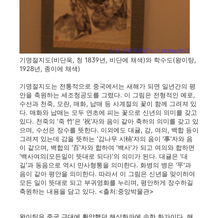
기명절지도(비단욱, 청 1839년, 비단에 채색)와 학수도(왕이탕,
1928년, 종이에 채색)
기명절지도는 전통적으로 중국에서는 새해가 되면 일년간의 평
안을 축원하는 세조청공도를 그렸다. 이 그림은 전형적인 예로,
수선과 천죽, 모란, 매화, 납매 등 사계절의 꽃이 함께 그려져 있
다. 매화와 납매는 모두 연초에 피는 꽃으로 신년의 의미를 갖고
있다. 천죽의 '죽 竹'은 '祝'자와 음이 같아 축하의 의미를 갖고 있
으며, 수선은 장수를 뜻한다. 이외에도 대귤, 감, 여의, 백합 등이
그려져 있는데 감을 뜻하는 '감나무 시枾'자의 음이 '事'자와 음
이 같으며, 백합의 '百'자와 합하여 '백사'가 되고 여의와 합하면
'백사여의(모든일이 뜻대로 되다)'의 의미가 된다. 대귤은 '대
길'과 동음으로 역시 만사형통을 의미한다. 화병의 병은 '平'과
음이 같아 평안을 의미한다. 따라서 이 그림은 신년을 맞이하여
모든 일이 뜻대로 되고 부귀영화를 누리며, 평안하게 장수하길
축원하는 내용을 담고 있다. <출처:중앙박물관>
왕이팅은 중국 근대에 활약했던 해상화파에 속한 화가이다. 해