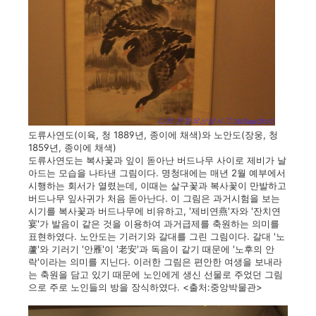
도류사연도(이육, 청 1889년, 종이에 채색)와 노안도(장웅, 청
1859년, 종이에 채색)
도류사연도는 복사꽃과 잎이 돋아난 버드나무 사이로 제비가 날
아드는 모습을 나타낸 그림이다. 명청대에는 매년 2월 예부에서
시행하는 회서가 열렸는데, 이때는 살구꽃과 복사꽃이 만발하고
버드나무 잎사귀가 처음 돋아난다. 이 그림은 과거시험을 보는
시기를 복사꽃과 버드나무에 비유하고, '제비연燕'자와 '잔치연
宴'가 발음이 같은 것을 이용하여 과거급제를 축원하는 의미를
표현하였다. 노안도는 기러기와 갈대를 그린 그림이다. 갈대 '노
蘆'와 기러기 '안雁'이 '老安'과 독음이 같기 때문에 '노후의 안
락'이라는 의미를 지닌다. 이러한 그림은 편안한 여생을 보내라
는 축원을 담고 있기 때문에 노인에게 생신 선물로 주었던 그림
으로 주로 노인들의 방을 장식하였다. <출처:중앙박물관>