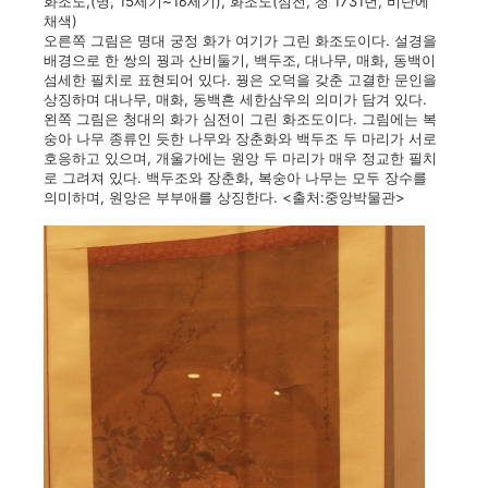
화조도,(명, 15세기~16세기), 화조도(심전, 청 1731년, 비단에
채색)
오른쪽 그림은 명대 궁정 화가 여기가 그린 화조도이다. 설경을
배경으로 한 쌍의 꿩과 산비둘기, 백두조, 대나무, 매화, 동백이
섬세한 필치로 표현되어 있다. 꿩은 오덕을 갖춘 고결한 문인을
상징하며 대나무, 매화, 동백흔 세한삼우의 의미가 담겨 있다.
왼쪽 그림은 청대의 화가 심전이 그린 화조도이다. 그림에는 복
숭아 나무 종류인 듯한 나무와 장춘화와 백두조 두 마리가 서로
호응하고 있으며, 개울가에는 원앙 두 마리가 매우 정교한 필치
로 그려져 있다. 백두조와 장춘화, 복숭아 나무는 모두 장수를
의미하며, 원앙은 부부애를 상징한다. <출처:중앙박물관>