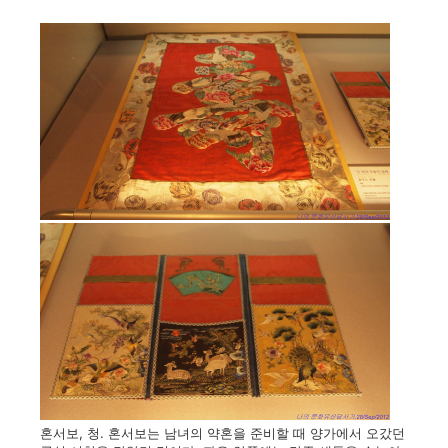
혼서보, 청. 혼서보는 남녀의 약혼을 준비할 때 양가에서 오갔던