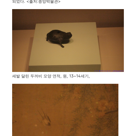
되었다. <출처:중앙박물관>
세발 달린 두꺼비 모양 연적, 원, 13~14세기,