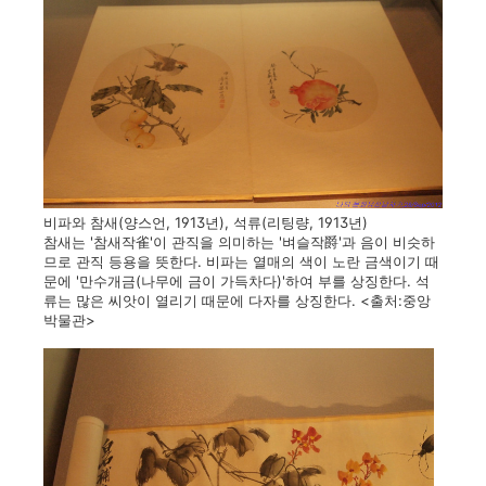
비파와 참새(양스언, 1913년), 석류(리팅량, 1913년)
참새는 '참새작雀'이 관직을 의미하는 '벼슬작爵'과 음이 비슷하
므로 관직 등용을 뜻한다. 비파는 열매의 색이 노란 금색이기 때
문에 '만수개금(나무에 금이 가득차다)'하여 부를 상징한다. 석
류는 많은 씨앗이 열리기 때문에 다자를 상징한다. <출처:중앙
박물관>