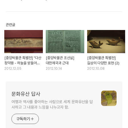
관련글
[중앙박물관 특별전] "다산
[중앙박물관 조선실]
[중앙박물관 특별전]
정약용 - 하늘을 받들어
대한제국과 근대
길상의 다양한 표현 (2)
백성을 보듬다.",
2012.12.05
2012.10.14
2012.10.08
관리로서의 업적과
대표적인 저술
문화유산 답사
여행과 역사를 좋아하는 사람으로 세계 문화유산을 답
사하고 그 내용과 느낌을 나누고자 함.
구독하기