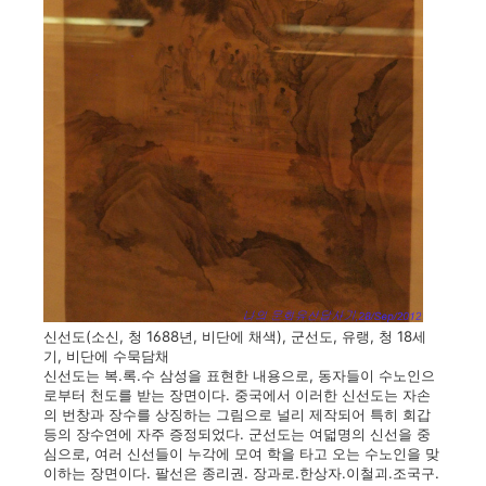
신선도(소신, 청 1688년, 비단에 채색), 군선도, 유랭, 청 18세
기, 비단에 수묵담채
신선도는 복.록.수 삼성을 표현한 내용으로, 동자들이 수노인으
로부터 천도를 받는 장면이다. 중국에서 이러한 신선도는 자손
의 번창과 장수를 상징하는 그림으로 널리 제작되어 특히 회갑
등의 장수연에 자주 증정되었다. 군선도는 여덟명의 신선을 중
심으로, 여러 신선들이 누각에 모여 학을 타고 오는 수노인을 맞
이하는 장면이다. 팔선은 종리권. 장과로.한상자.이철괴.조국구.