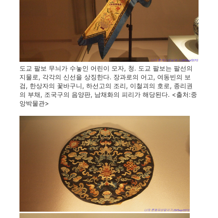
도교 팔보 무늬가 수놓인 어린이 모자, 청. 도교 팔보는 팔선의
지물로, 각각의 신선을 상징한다. 장과로의 어고, 여동빈의 보
검, 한상자의 꽃바구니, 하선고의 조리, 이철괴의 호로, 종리권
의 부채, 조국구의 음양판, 남채화의 피리가 해당된다. <출처:중
앙박물관>