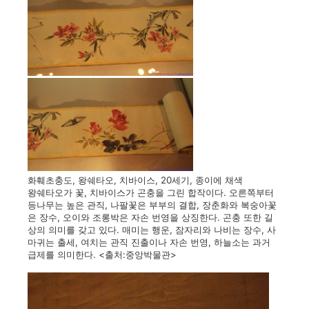
화훼초충도, 왕쉐타오, 치바이스, 20세기, 종이에 채색
왕쉐타오가 꽃, 치바이스가 곤충을 그린 합작이다. 오른쪽부터
등나무는 높은 관직, 나팔꽃은 부부의 결합, 장춘화와 복숭아꽃
은 장수, 오이와 조롱박은 자손 번영을 상징한다. 곤충 또한 길
상의 의미를 갖고 있다. 매미는 행운, 잠자리와 나비는 장수, 사
마귀는 출세, 여치는 관직 진출이나 자손 번영, 하늘소는 과거
급제를 의미한다. <출처:중앙박물관>