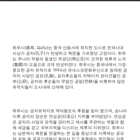
취푸시(曲阜, Qufu)는 중국 산동서에 위치한 도시로 전국시대
사상가 공자(孔子)가 탄생하고 학문을 가르쳤던 고장이다. 취푸
는 주나라 무왕의 동생인 주공단(周公旦)이 건국한 제후국 노국
(魯國)의 도읍으로 크게 번성하였다. 취푸시는 중국내에서 가장
중요한 공자 유적지로 1994년 유네스코문화유산으로 등재된 공
자의 사당인 공묘(孔廟), 공자후손들의 저택이자 관아건물인 공
부(公府), 공자와 후손들의 무덤인 공림(空林)을 비롯하여 많은
유적지들이 도시내에 산재해 있다.
취푸시는 공자유적지로 역대왕조의 후원을 받아 왔으며, 송나라
이후 공자의 장손은 연성공(衍圣公) 지위를 부여받았다. 연성공
은 공자의 사당과 묘역을 관리하고 제사를 주관하는 역할과 함
께 세금을 걷고 곡부지역을 다스리는 제후의 지위였다. 취푸시
는 남문에서 북문을 연결하는 큰 길을 중심으로 서쪽에는 공묘
와 공부 등 공공기관들이 들어서 있고 동쪽에는 주민들이 거주