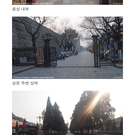
옹성 내부
성문 주변 성벽