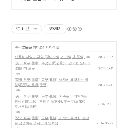
잠언집이 있습니다.
1
구독하기
'
중국(China)
' 카테고리의 다른 글
산동성 지역 기차역 (칭다오역, 지난역, 취푸역)
2014.10.13
(0)
[중국 취푸(曲阜)] 주공단(周公旦)이 건국한 노나라
(魯國)의 도읍
2014.09.11
(0)
[중국 취푸(曲阜)] 공부(孔俯), 별채에 해당하는 화
청(花厅)과 후원(後苑)
2014.06.11
(0)
[중국 취푸(曲阜)] 공부(孔俯), 가족들이 거처하는
전상방(前上房), 후당루(后堂楼), 후동루(后东楼),
2014.06.10
후서루(后西楼)
(0)
[중국 취푸(曲阜)] 공부(孔俯), 서재인 홍악헌, 손님
을 접견하는 충서당과 안회당
2014.05.27