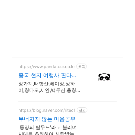
https://www.pandatour.co.kr
광고
중국 현지 여행사 판다투
어 노쇼핑,노옵션,노팁
장가계,태항산,베이징,상하
이,칭다오,시안,백두산,충칭,
청두,윈난,계림전문 여행사
강제쇼핑,선택관광이 있는 여
행은 반칙!!!
https://blog.naver.com/ritec1
광고
무너지지 않는 마음공부
'동양의 탈무드'라고 불리며
시대를 초월하여 사랑받는