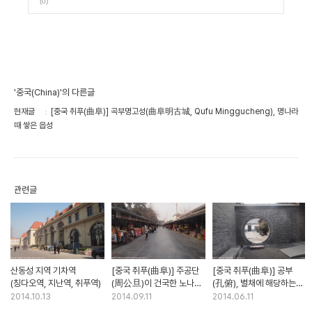
(0)
'중국(China)'의 다른글
현재글
[중국 취푸(曲阜)] 곡부명고성(曲阜明古城, Qufu Minggucheng), 명나라
때 쌓은 읍성
관련글
산동성 지역 기차역
[중국 취푸(曲阜)] 주공단
[중국 취푸(曲阜)] 공부
(칭다오역, 지난역, 취푸역)
(周公旦)이 건국한 노나라
(孔俯), 별채에 해당하는
(魯國)의 도읍
화청(花厅)과 후원(後苑)
2014.10.13
2014.09.11
2014.06.11