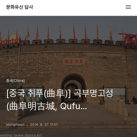
문화유산 답사
중국(China)
[중국 취푸(曲阜)] 곡부명고성
(曲阜明古城, Qufu
Minggucheng), 명나라때 쌓은
younghwan
2014. 8. 27. 11:51
읍성