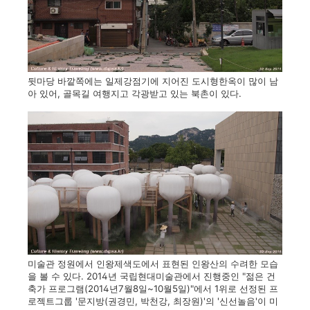
뒷마당 바깥쪽에는 일제강점기에 지어진 도시형한옥이 많이 남
아 있어, 골목길 여행지고 각광받고 있는 북촌이 있다.
미술관 정원에서 인왕제색도에서 표현된 인왕산의 수려한 모습
을 볼 수 있다. 2014년 국립현대미술관에서 진행중인 "젊은 건
축가 프로그램(2014년7월8일~10월5일)"에서 1위로 선정된 프
로젝트그룹 '문지방(권경민, 박천강, 최장원)'의 '신선놀음'이 미