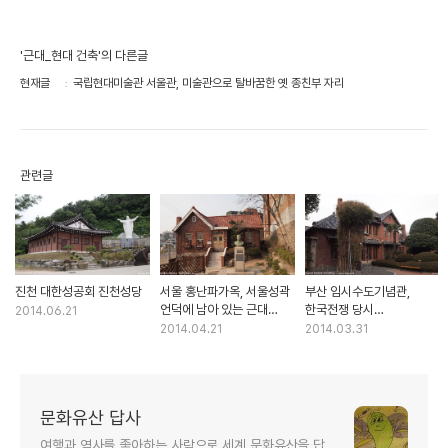
'근대_현대 건축'의 다른글
현재글
국립현대미술관 서울관, 미술관으로 탈바꿈한 옛 종친부 자리
관련글
진천 대한성공회 진천성당
서울 홍난파가옥, 서울성곽
부산 임시수도기념관,
언덕에 남아 있는 근대
한국전쟁 당시
2014.06.21
서양식 주택
대통령관저로 사용한 옛
2014.04.21
2014.03.31
경남도지사 공관
문화유산 답사
여행과 역사를 좋아하는 사람으로 세계 문화유산을 답