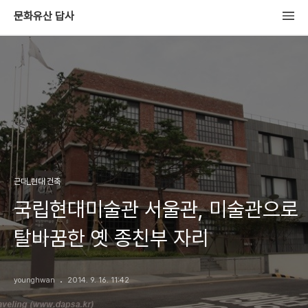
문화유산 답사
근대_현대 건축
국립현대미술관 서울관, 미술관으로
탈바꿈한 옛 종친부 자리
younghwan
2014. 9. 16. 11:42