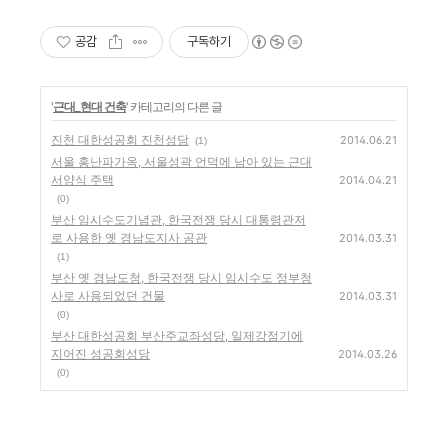
공감
구독하기
'
근대_현대 건축
' 카테고리의 다른 글
진천 대한성공회 진천성당
2014.06.21
(1)
서울 홍난파가옥, 서울성곽 언덕에 남아 있는 근대
서양식 주택
2014.04.21
(0)
부산 임시수도기념관, 한국전쟁 당시 대통령관저
로 사용한 옛 경남도지사 공관
2014.03.31
(1)
부산 옛 경남도청, 한국전쟁 당시 임시수도 정부청
사로 사용되었던 건물
2014.03.31
(0)
부산 대한성공회 부산주교좌성당, 일제강점기에
지어진 성공회성당
2014.03.26
(0)