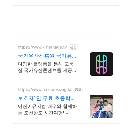
https://www.k-heritage.tv
광고
국가유산진흥원 국가유산
채널 한국의 세계유산 영
다양한 플랫폼을 통해 고품
상
질 국가유산콘텐츠를 제공합
니다
https://www.timecrossing.kr
광고
보호자1인 무료 초등학생
투어
어린이뮤지컬 배우와 함께하
는 조선왕조 시간여행! 사방
신과 역사속 인물이 되어봐
요!