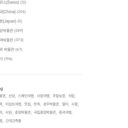
위스(Swiss)
(12)
국(China)
(206)
본(Japan)
(0)
앙박물관
(289)
역박물관
(373)
외 박물관
(67)
타
(196)
ag
물관,
산성,
스페인여행,
사찰여행,
주말농장,
석탑,
곽,
이집트여행,
맛집,
한옥,
경주박물관,
절터,
사찰,
자,
서원,
중앙박물관,
국립중앙박물관,
중국여행,
행,
근대건축물,