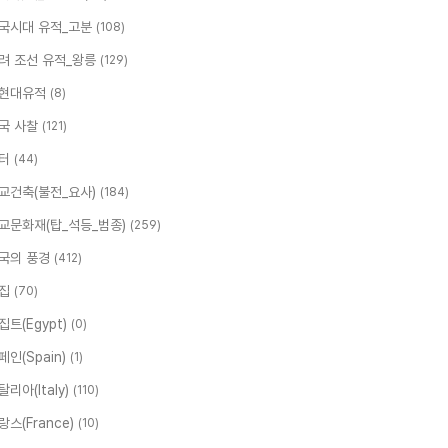
국시대 유적_고분
(108)
려 조선 유적_왕릉
(129)
현대유적
(8)
국 사찰
(121)
터
(44)
교건축(불전_요사)
(184)
교문화재(탑_석등_범종)
(259)
국의 풍경
(412)
집
(70)
집트(Egypt)
(0)
페인(Spain)
(1)
탈리아(Italy)
(110)
랑스(France)
(10)