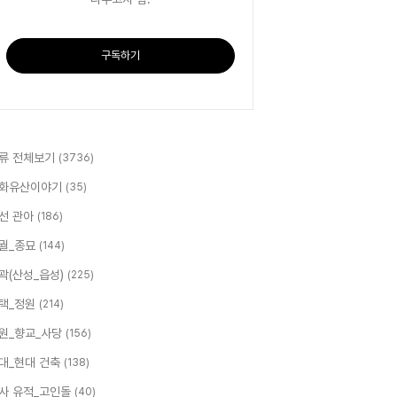
구독하기
류 전체보기
(3736)
화유산이야기
(35)
선 관아
(186)
궐_종묘
(144)
곽(산성_읍성)
(225)
택_정원
(214)
원_향교_사당
(156)
대_현대 건축
(138)
사 유적_고인돌
(40)