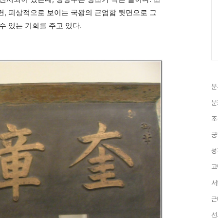
면, 피상적으로 보이는 국왕의 근엄함 뒷면으로 그
수 있는 기회를 주고 있다.
분
문
조
궁
성
고
서
근
선