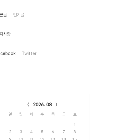
근글
인기글
지사항
acebook
Twitter
lendar
2026. 08
일
월
화
수
목
금
토
1
2
3
4
5
6
7
8
9
10
11
12
13
14
15