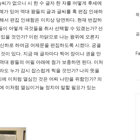
솜씨가 없으니 시 한 수 글자 한 자를 어떻게 후세에
례가 있어 역대 왕들의 글과 글씨를 혹 편집 인쇄하
최
최
근
해서 편집 인쇄함은 이치상 당연하다. 현재 번잡하
글
들이 어떻게 극것들을 취사 선택할 수 있겠는가? 선
과
인
공
 있을 것인가? 이런 까닭으로 나는 왕위에 오른지
기
글
는 신하로 하여금 어제문을 편집하도록 시켰다. 궁궐
페
것이 있다. 지금 매 글자마다 찍어 장이나 권을 만
F
이
역대 왕들의 어필 아래에 첨가 보충하면 된다. 이처
스
북
라도 누가 감시 잡스럽게 찍을 것인가? 나의 뜻을
트
위
글씨에 이처럼 열심인 것은 어찌 나만을 위함인가? 의
터
필에 이처럼 열심이거늘 정치야 말할 필요가 있는
플
러
Ca
그
인