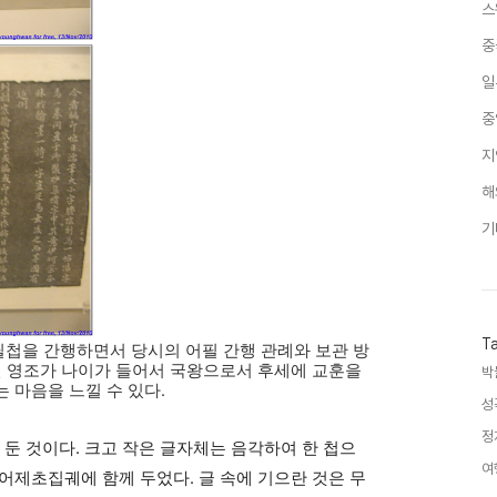
스
중
일
중
지
해
기
T
어필첩을 간행하면서 당시의 어필 간행 관례와 보관 방
면 영조가 나이가 들어서 국왕으로서 후세에 교훈을
박
 마음을 느낄 수 있다.
성
정
 둔 것이다. 크고 작은 글자체는 음각하여 한 첩으
여
어제초집궤에 함께 두었다. 글 속에 기으란 것은 무