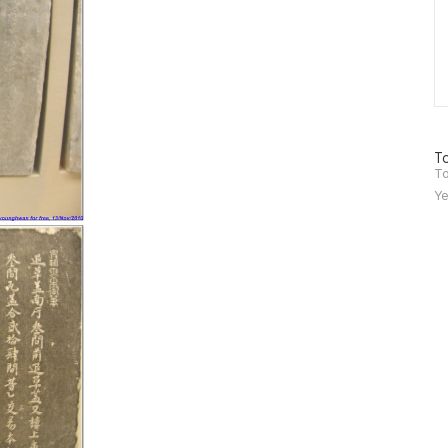
방
To
문
To
자
Ye
수