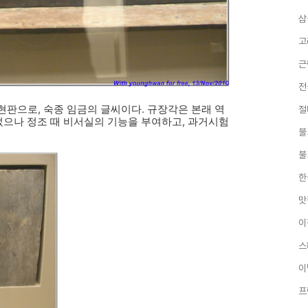
삼
고
근
전
현판으로, 숙종 임금의 글씨이다. 규장각은 본래 역
절
으나 정조 때 비서실의 기능을 부여하고, 과거시험
불
불
한
맛
이
스
이
프