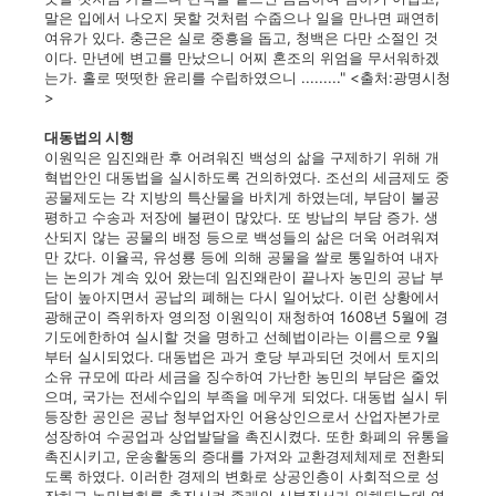
말은 입에서 나오지 못할 것처럼 수줍으나 일을 만나면 패연히
여유가 있다. 충근은 실로 중흥을 돕고, 청백은 다만 소절인 것
이다. 만년에 변고를 만났으니 어찌 혼조의 위엄을 무서워하겠
는가. 홀로 떳떳한 윤리를 수립하였으니 ........." <출처:광명시청
>
대동법의 시행
이원익은 임진왜란 후 어려워진 백성의 삶을 구제하기 위해 개
혁법안인 대동법을 실시하도록 건의하였다. 조선의 세금제도 중
공물제도는 각 지방의 특산물을 바치게 하였는데, 부담이 불공
평하고 수송과 저장에 불편이 많았다. 또 방납의 부담 증가. 생
산되지 않는 공물의 배정 등으로 백성들의 삶은 더욱 어려워져
만 갔다. 이율곡, 유성룡 등에 의해 공물을 쌀로 통일하여 내자
는 논의가 계속 있어 왔는데 임진왜란이 끝나자 농민의 공납 부
담이 높아지면서 공납의 폐해는 다시 일어났다. 이런 상황에서
광해군이 즉위하자 영의정 이원익이 재청하여 1608년 5월에 경
기도에한하여 실시할 것을 명하고 선혜법이라는 이름으로 9월
부터 실시되었다. 대동법은 과거 호당 부과되던 것에서 토지의
소유 규모에 따라 세금을 징수하여 가난한 농민의 부담은 줄었
으며, 국가는 전세수입의 부족을 메우게 되었다. 대동법 실시 뒤
등장한 공인은 공납 청부업자인 어용상인으로서 산업자본가로
성장하여 수공업과 상업발달을 촉진시켰다. 또한 화폐의 유통을
촉진시키고, 운송활동의 증대를 가져와 교환경제체제로 전환되
도록 하였다. 이러한 경제의 변화로 상공인층이 사회적으로 성