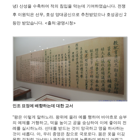
녕) 산성을 수축하여 적의 침입을 막는데 기여하였습니다. 전쟁
후 이원익은 선무, 호성 양대공신으로 추천받았으나 호성공신 2
등만 받았습니다. <출처:광명시청>
인조 묘정에 배향하는데 대한 교서
"왕은 이렇게 말하노라. 왕위에 올라 예를 행하여 바야흐로 승부
의 예제를 거행하고, 덕을 높이고 공을 숭상하여 이에 좋야의 전
례를 실시하노라. 선대를 받드는 것이 망극하고 명을 하사하는
것이 새롭다. 아, 우리 종영은 참으로 국로로다. 몸은 옷을 이깆
못할 것처럼 가냘프나 관직을 맡으면 늠름하여 범하기 어렵고,