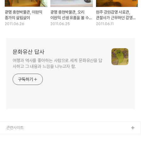
광명 충현박물관, 이원익
광명 충현박물관, 오리
원주 강원감영 사료관,
종가의 살림살이
이원익 선생 유품을 볼 수
관찰사가 근무하던 감영의
있는 작은 박물관
모습을 보여주는 곳
2011.06.26
2011.06.25
2011.06.11
문화유산 답사
여행과 역사를 좋아하는 사람으로 세계 문화유산을 답
사하고 그 내용과 느낌을 나누고자 함.
구독하기
관련사이트