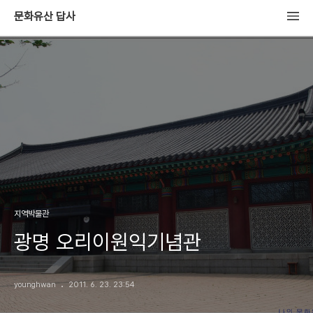
문화유산 답사
지역박물관
광명 오리이원익기념관
younghwan
2011. 6. 23. 23:54