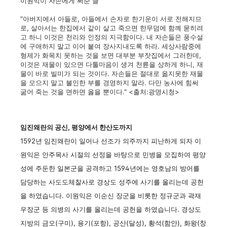
이원익이 자손에게 써준 글
"아버지에서 아들로, 아들에서 손자로 한기운이 서로 전해지므
로, 살아서는 한집에서 같이 살고 죽으면 한무덤에 함꼐 묻히려
고 하니 이것은 천리와 인정의 지극함이다. 내 자손들은 풍수설
에 구애하지 말고 이어 붙여 장사지내도록 하라. 세상사람중에
형제가 화목치 못하는 것을 보면 대부분 부잣집에서 그러한데,
이것은 재물이 있으면 다툴마음이 생겨 천륜을 상하게 하니, 재
물이 바로 빌미가 되는 것이다. 자손들은 절대로 옮지못한 재물
을 모으지 말고 불인한 부를 경영하지 말라. 다만 농사에 힘써
굶어 죽는 것을 면하면 옳을 뿐이다." <출처:광명시청>
임진왜란의 공신, 평양에서 한산도까지
1592년 임진왜란이 일어나 선조가 의주까지 피난하게 되자 이
원익은 안주목사 시절의 선정을 바탕으로 민병을 모집하여 평양
성에 주둔한 일본군을 공격하고 1594년에는 영호남의 방어를
담당하는 사도도체찰사로 경상도 성주에 사기를 올리는데 공헌
을 하였습니다. 이원익은 이순신 장군을 비롯한 정규군과 곽재
우장군 등 의병의 사기를 올리는데 공헌을 하였습니다. 경상도
지방의 금오(구미), 용기(포항), 공산(달성), 황석(함안), 화왕(창