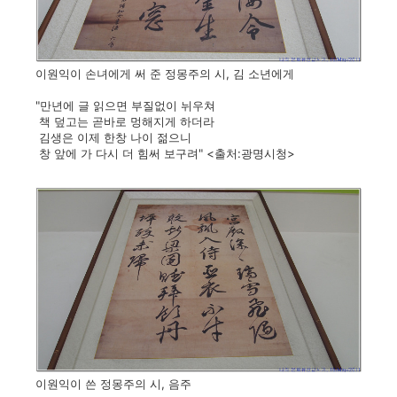
이원익이 손녀에게 써 준 정몽주의 시, 김 소년에게
"만년에 글 읽으면 부질없이 뉘우쳐
책 덮고는 곧바로 멍해지게 하더라
김생은 이제 한창 나이 젊으니
창 앞에 가 다시 더 힘써 보구려" <출처:광명시청>
이원익이 쓴 정몽주의 시, 음주