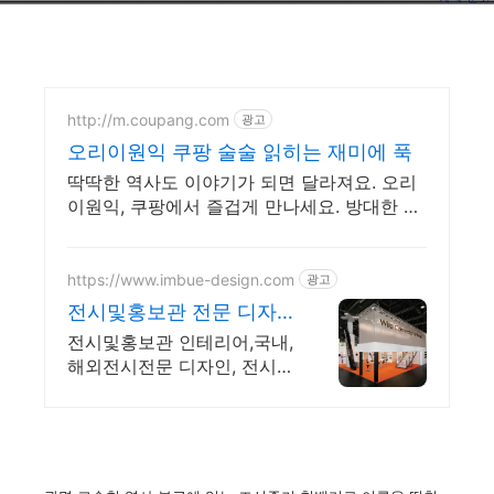
http://m.coupang.com
광고
오리이원익 쿠팡 술술 읽히는 재미에 푹
딱딱한 역사도 이야기가 되면 달라져요. 오리
이원익, 쿠팡에서 즐겁게 만나세요. 방대한 역
사를 핵심만 쏙! 역사도서, 효율적인 학습을 시
작하세요.
https://www.imbue-design.com
광고
전시및홍보관 전문 디자
인임뷰
전시및홍보관 인테리어,국내,
해외전시전문 디자인, 전시기
획,3D 홍보 영상제작