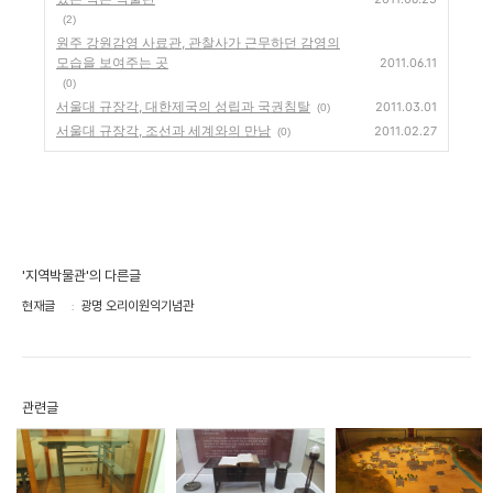
(2)
원주 강원감영 사료관, 관찰사가 근무하던 감영의
모습을 보여주는 곳
2011.06.11
(0)
서울대 규장각, 대한제국의 성립과 국권침탈
2011.03.01
(0)
서울대 규장각, 조선과 세계와의 만남
2011.02.27
(0)
'지역박물관'의 다른글
현재글
광명 오리이원익기념관
관련글