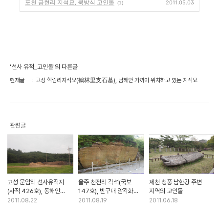
포천 금현리 지석묘, 북방식 고인돌
2011.05.03
(1)
'선사 유적_고인돌'의 다른글
현재글
고성 학림리지석묘(鶴林里支石墓), 남해안 가까이 위치하고 있는 지석묘
관련글
고성 문암리 선사유적지
울주 천전리 각석(국보
제천 청풍 남한강 주변
(사적 426호), 동해안
147호), 반구대 암각화
지역의 고인돌
신석기시대 유적지
인근 대곡천변에 있는
2011.08.22
2011.08.19
2011.06.18
선사시대 암각화