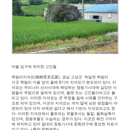
마을 입구에 위치한 고인돌
학림리지석묘(鶴林里支石墓), 경남 고성군 하일면 학림리
이곳 학림리 마을 앞의 들에 8기의 지석묘가 분포되어 있다. 지
석묘는 우리나라 선사시대에 해당하는 청동기시대에 살았던 사
람들의 무덤으로 알려져 있으며, 돌멘 또는 고인돌이라고도 불
리고 있다. 이러한 지석묘는 큰 뚜껑돌 밑에 시체를 안치하는 구
조로 되어 있으며, 이곳의 지석묘는 개석 밑에 낮은 받침돌이 마
련되어 있어 마치 바둑판 같다고 해서 기반식 지석묘라고도 한
다. 이러한 지석묘에서 출토되는 유물로서는 돌칼, 돌화살촉이
있으며, 청동유물도 수습되는 경우가 있다. 이곳은 해안 가까이
에 위치하고 있어 일대의 청동기시대 문화연구에 중요한 자료가
되고 있다. <출처:문화재청>