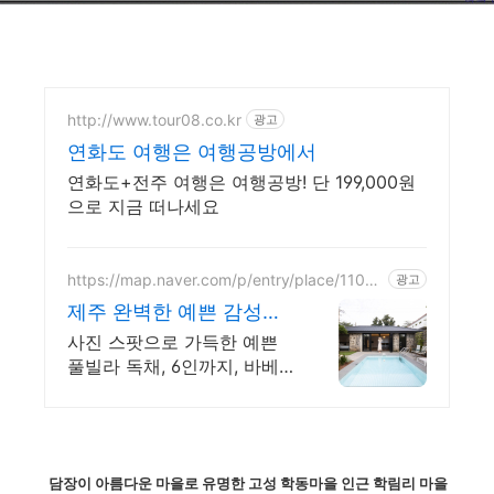
http://www.tour08.co.kr
광고
연화도 여행은 여행공방에서
연화도+전주 여행은 여행공방! 단 199,000원
으로 지금 떠나세요
https://map.naver.com/p/entry/place/11049
광고
23273
제주 완벽한 예쁜 감성풀
빌라 대문을 여는 순간 예
사진 스팟으로 가득한 예쁜
쁨 가득
풀빌라 독채, 6인까지, 바베
큐불멍, 어메니티까지 완벽
감귤로 유명한 제주도 남원,
새로오픈한 신상 풀빌라, 5성
호텔급 시설 인테리어
담장이 아름다운 마을로 유명한 고성 학동마을 인근 학림리 마을