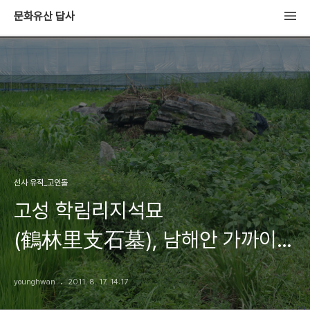
문화유산 답사
선사 유적_고인돌
고성 학림리지석묘
(鶴林里支石墓), 남해안 가까이
위치하고 있는 지석묘
younghwan
2011. 8. 17. 14:17