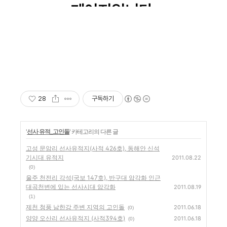
28
구독하기
'
선사 유적_고인돌
' 카테고리의 다른 글
고성 문암리 선사유적지(사적 426호), 동해안 신석
기시대 유적지
2011.08.22
(0)
울주 천전리 각석(국보 147호), 반구대 암각화 인근
대곡천변에 있는 선사시대 암각화
2011.08.19
(1)
제천 청풍 남한강 주변 지역의 고인돌
2011.06.18
(0)
양양 오산리 선사유적지 (사적394호)
2011.06.18
(0)