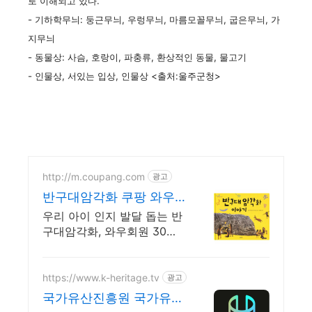
로 이해되고 있다.
- 기하학무늬: 둥근무늬, 우렁무늬, 마름모꼴무늬, 굽은무늬, 가
지무늬
- 동물상: 사슴, 호랑이, 파충류, 환상적인 동물, 물고기
- 인물상
, 서있는 입상, 인물상 <출처:울주군청>
http://m.coupang.com
광고
반구대암각화 쿠팡 와우
회원 5% 캐시적립
우리 아이 인지 발달 돕는 반
구대암각화, 와우회원 30일
무료반품으로 만나보세요.
https://www.k-heritage.tv
광고
국가유산진흥원 국가유산