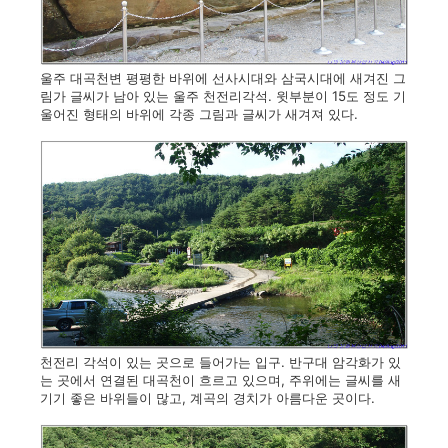
울주 대곡천변 평평한 바위에 선사시대와 삼국시대에 새겨진 그
림가 글씨가 남아 있는 울주 천전리각석. 윗부분이 15도 정도 기
울어진 형태의 바위에 각종 그림과 글씨가 새겨져 있다.
천전리 각석이 있는 곳으로 들어가는 입구. 반구대 암각화가 있
는 곳에서 연결된 대곡천이 흐르고 있으며, 주위에는 글씨를 새
기기 좋은 바위들이 많고, 계곡의 경치가 아름다운 곳이다.