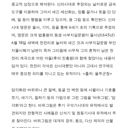
종교적 상징으로 해석된다. 신라시대로 추정되는 날카로운 금속
도구를 이용하여 그어서 새긴 세선화는, 망를 끌거나 돗을 단 단
배, 말 등이 행렬을 이루고 있으며, 용 그림 등도 확인된다. 신라
시대 명문은 을사, 기미, 등을 통해 6세기 초의 기록으로 추정되
며, 명문은 크게 법흥왕의 동생 사부지갈문왕이 을사년(645년)
6월 18일 새벽에 천전리로 놀러와 새긴 것과 사부지갈문왕 부인
지몰시혜가 남편이 죽자 그리움에 사무쳐 그의 흔척이 남은 천
전리 계곡으로 어린 아들(후의 진흥왕)과 함께 찾았다는 내용이
담겨 있다. 천전리 각석은 선시대뿐만 아니라 고대사 연구에도
매우 중요한 의미를 지니고 있는 유적이다. <출처: 울주군청>
암각화란 바위위나 큰 절벽, 동굴 안 벽면 등에 사물이나 기호를
쪼기, 새기기, 칠하기 등의 기법으로 그린 그림을 '바위그림', '암
각화'라고 한다. 바위그림은 후기 구석기시대의 유적에서도 발
견되지만 전형적인 사례들은 신석기 및 청동기시대 유적에서 주
로 찾아진다. 바위그림은 대개의 경우, 풍요, 다산 제의의 산물