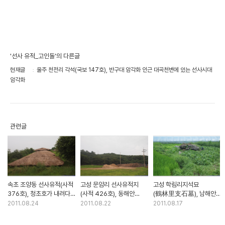
'선사 유적_고인돌'의 다른글
현재글
울주 천전리 각석(국보 147호), 반구대 암각화 인근 대곡천변에 있는 선사시대
암각화
관련글
속초 조양동 선사유적(사적
고성 문암리 선사유적지
고성 학림리지석묘
376호), 청초호가 내려다
(사적 426호), 동해안
(鶴林里支石墓), 남해안
보이는 선사시대 주거 유적
신석기시대 유적지
가까이 위치하고 있는
2011.08.24
2011.08.22
2011.08.17
지석묘