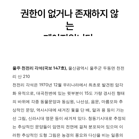
울주 천전리 각석(국보 147호),
울산광역시 울주군 두동면 천전
리 산 210
천전리 각석은 1970년 12월 우리나라에서 최초로 발견된 암각
화 유적으로, 대곡천변에 있는 윗부분이 15도 가량 경사진 형태
의 바위에 각종 동물문양과 동심원, 나선성, 음문, 마름모와 추
상적인 문양, 역사시대에 새겨진 돛을 단 배, 말과 용 등이 가는
선 그림, 신라시대 명문 등이 새겨져 있다. 청동기시대로 추정되
는 추상적인 문양들이 암면의 전면에 걸쳐 분포되어 있으며 이
러한 추상적인 도형 그림은 농경의 풍요와 다산을 비는 일종의