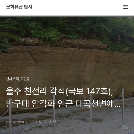
문화유산 답사
선사 유적_고인돌
울주 천전리 각석(국보 147호),
반구대 암각화 인근 대곡천변에
있는 선사시대 암각화
younghwan
2011. 8. 19. 15:53