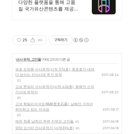
채널 한국의 세계유산 영
다양한 플랫폼을 통해 고품
상
질 국가유산콘텐츠를 제공합
니다
25
구독하기
'
선사 유적_고인돌
' 카테고리의 다른 글
속초 조양동 선사유적(사적 376호), 청초호가 내려
다 보이는 선사시대 주거 유적
2011.08.24
(2)
고성 문암리 선사유적지(사적 426호), 동해안 신석
기시대 유적지
2011.08.22
(0)
고성 학림리지석묘(鶴林里支石墓), 남해안 가까이
위치하고 있는 지석묘
2011.08.17
(0)
제천 청풍 남한강 주변 지역의 고인돌
2011.06.18
(0)
양양 오산리 선사유적지 (사적394호)
2011.06.18
(0)