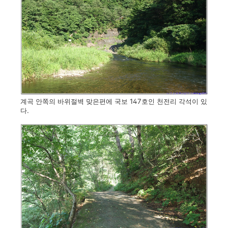
계곡 안쪽의 바위절벽 맞은편에 국보 147호인 천전리 각석이 있
다.