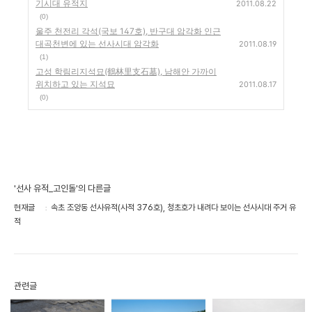
기시대 유적지
2011.08.22
(0)
울주 천전리 각석(국보 147호), 반구대 암각화 인근
대곡천변에 있는 선사시대 암각화
2011.08.19
(1)
고성 학림리지석묘(鶴林里支石墓), 남해안 가까이
위치하고 있는 지석묘
2011.08.17
(0)
'선사 유적_고인돌'의 다른글
현재글
속초 조양동 선사유적(사적 376호), 청초호가 내려다 보이는 선사시대 주거 유
적
관련글