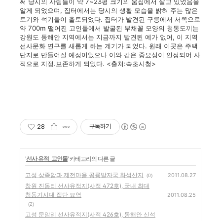
써 당시의 사림들이 약 7~23평 크기의 움집에서 살고 있었음을
알게 되었으며, 집터에서는 당시의 생활 모습을 밝혀 주는 많은
토기와 석기들이 출토되었다. 집터가 발견된 구릉에서 서쪽으로
약 700m 떨어진 고인돌에서 발굴된 부채꼴 모양의 청동도끼는
강원도 동해안 지역에서는 지금까지 발견된 예가 없어, 이 지역
선사문화 연구를 새롭게 하는 계기가 되었다. 원래 이곳은 주택
단지로 만들어질 예정이었으나 이와 같은 중요성이 인정되어 사
적으로 지정.보존하게 되었다. <출처:속초시청>
28
구독하기
'
선사 유적_고인돌
' 카테고리의 다른 글
고성 상족암과 제전마을 공룡발자국 화석산지
2011.08.27
(0)
창원 진동리 선사유적지(사적 472호), 국내 최대
청동기시대 집단 묘역
2011.08.25
(2)
고성 문암리 선사유적지(사적 426호), 동해안 신석