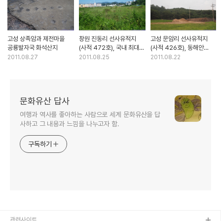
고성 상족암과 제전마을
창원 진동리 선사유적지
고성 문암리 선사유적지
공룡발자국 화석산지
(사적 472호), 국내 최대
(사적 426호), 동해안
청동기시대 집단 묘역
신석기시대 유적지
2011.08.27
2011.08.25
2011.08.22
문화유산 답사
여행과 역사를 좋아하는 사람으로 세계 문화유산을 답
사하고 그 내용과 느낌을 나누고자 함.
구독하기
관련사이트