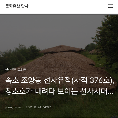
문화유산 답사
선사 유적_고인돌
속초 조양동 선사유적(사적 376호),
청초호가 내려다 보이는 선사시대
주거 유적
younghwan
2011. 8. 24. 14:07