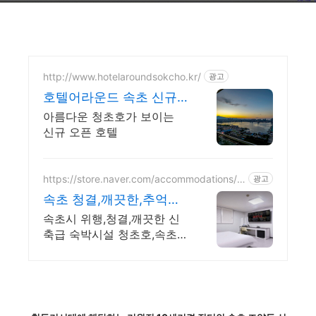
http://www.hotelaroundsokcho.kr/
광고
호텔어라운드 속초 신규
오픈
아름다운 청초호가 보이는
신규 오픈 호텔
https://store.naver.com/accommodations/d
광고
etail?id=12336336
속초 청결,깨끗한,추억모
텔
속초시 위행,청결,깨끗한 신
축급 숙박시설 청초호,속초해
수욕장,아바이마을 펜션룸