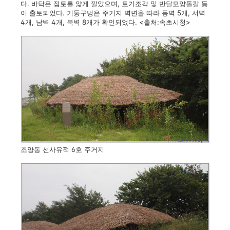
다. 바닥은 점토를 얇게 깔았으며, 토기조각 및 반달모양돌칼 등
이 출토되었다. 기둥구멍은 주거지 벽면을 따라 동벽 5개, 서벽
4개, 남벽 4개, 북벽 8개가 확인되었다. <출처:속초시청>
조양동 선사유적 6호 주거지