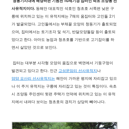
청동기시대에 해당하는 기원전 10세기경 집터인 속초 조양동 선
사유적지이다.
동해안 대표적인 석호인 청초호 서쪽편 낮은 구
릉에 위치하고 있는 이 유적지에는 7채의 움집터와 고인돌 2기
가 발굴되었다. 고인돌에서는
부채꼴 모양의 청동기가 출토되었
으며, 집터에서는 토기조각 및 석기, 반달모양돌칼 등이 출토되
었다고 한다. 아마도 농업과 청초호를 기반으로 고기잡이를 하
면서 살았던 것으로 보인다.
집터는 대부분 사각형 모양의 움집으로 벽면에서 기둥구멍이
발견되고 있다고 한다. 인근
고성
문암리 선사유적지
나
양양 오산리 선사유적지는
해안이 가까운 평지에 자리잡고 있으
나 이 주거 유적지는 구릉에 자리잡고 있는 것이 특징이다. 속초
시 조양동 주민센터 뒷편 주택가 언덕에 위치하고 있는 이 유적
지에서 내려다 보이는 청초호의 경치가 상당히 빼어나다.