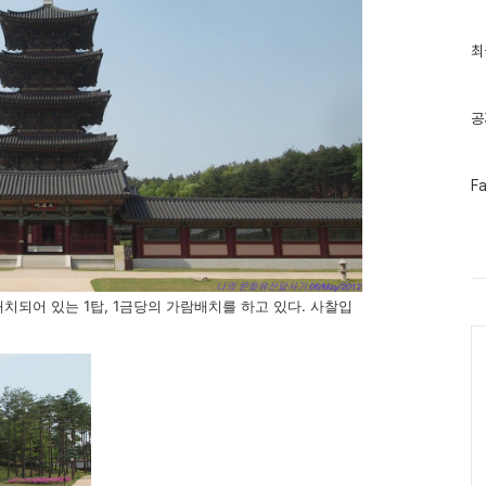
최
최
근
글
과
인
공
기
글
페
F
이
스
북
트
위
터
플
배치되어 있는 1탑, 1금당의 가람배치를 하고 있다. 사찰입
러
Ca
그
인