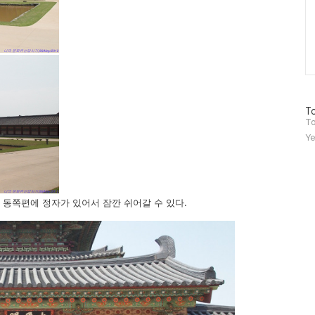
방
To
문
To
자
Ye
수
 동쪽편에 정자가 있어서 잠깐 쉬어갈 수 있다.