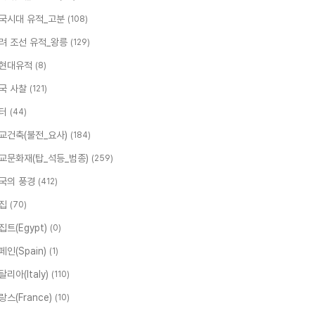
국시대 유적_고분
(108)
려 조선 유적_왕릉
(129)
현대유적
(8)
국 사찰
(121)
터
(44)
교건축(불전_요사)
(184)
교문화재(탑_석등_범종)
(259)
국의 풍경
(412)
집
(70)
집트(Egypt)
(0)
페인(Spain)
(1)
탈리아(Italy)
(110)
랑스(France)
(10)