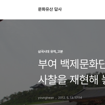
문화유산 답사
삼국시대 유적_고분
부여 백제문화단
사찰을 재현해 
younghwan
2012. 5. 13. 17:14