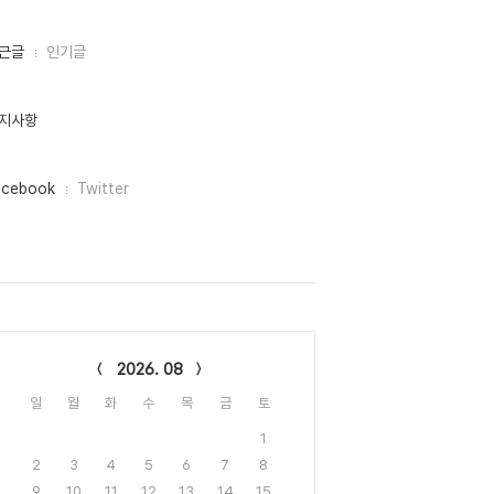
근글
인기글
지사항
acebook
Twitter
lendar
2026. 08
일
월
화
수
목
금
토
1
2
3
4
5
6
7
8
9
10
11
12
13
14
15