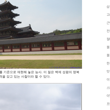
삼
고
근
전
절
불
불
한
맛
 기준으로 재현해 놓은 능사. 이 절은 백제 성왕의 명복
격을 갖고 있는 사찰이라 할 수 있다.
이
스
이
프