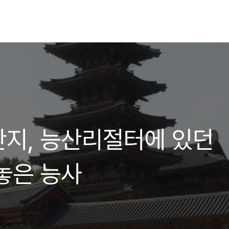
지, 능산리절터에 있던
놓은 능사