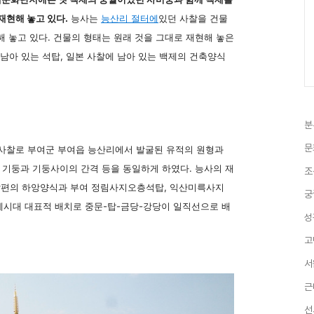
재현해 놓고 있다.
능사는
능산리 절터에
있던 사찰을 건물
해 놓고 있다. 건물의 형태는 원래 것을 그대로 재현해 놓은
 남아 있는 석탑, 일본 사찰에 남아 있는 백제의 건축양식
분
문
 사찰로 부여군 부여읍 능산리에서 발굴된 유적의 원형과
, 기둥과 기둥사이의 간격 등을 동일하게 하였다. 능사의 재
조
탑편의 하앙양식과 부여 정림사지오층석탑, 익산미륵사지
궁
제시대 대표적 배치로 중문-탑-금당-강당이 일직선으로 배
성
고
서
근
선