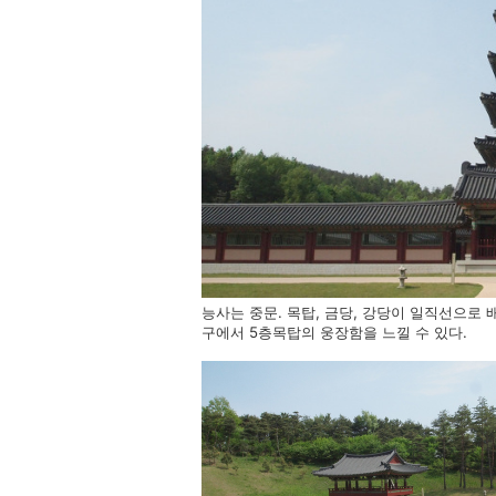
능사는 중문. 목탑, 금당, 강당이 일직선으로 
구에서 5층목탑의 웅장함을 느낄 수 있다.