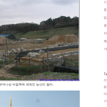
스
중
일
중
지
해
기
T
산
 부여나성 바깥쪽에 세워진 능산리 절터.
중
이
스