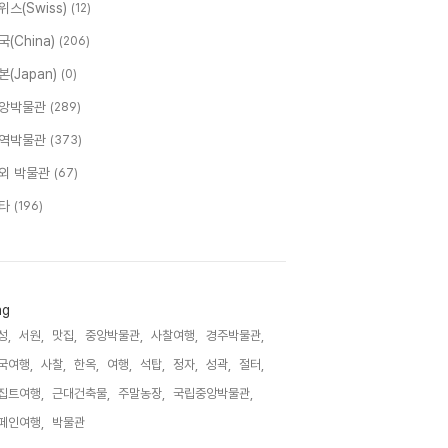
위스(Swiss)
(12)
국(China)
(206)
본(Japan)
(0)
앙박물관
(289)
역박물관
(373)
외 박물관
(67)
타
(196)
ag
성,
서원,
맛집,
중앙박물관,
사찰여행,
경주박물관,
국여행,
사찰,
한옥,
여행,
석탑,
정자,
성곽,
절터,
집트여행,
근대건축물,
주말농장,
국립중앙박물관,
페인여행,
박물관,