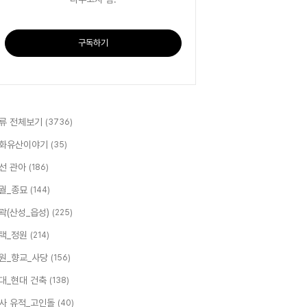
구독하기
류 전체보기
(3736)
화유산이야기
(35)
선 관아
(186)
궐_종묘
(144)
곽(산성_읍성)
(225)
택_정원
(214)
원_향교_사당
(156)
대_현대 건축
(138)
사 유적_고인돌
(40)