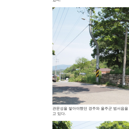
관문성을 쌓아야했던 경주와 울주군 범서읍을
고 있다.