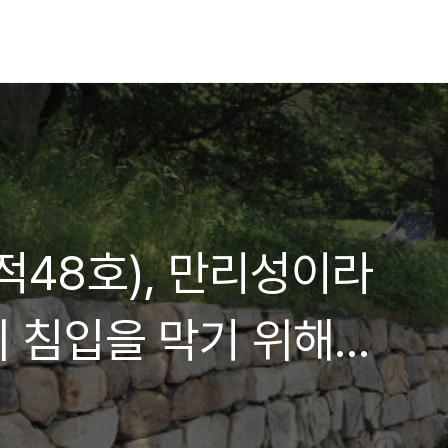
적48호), 만리성이라
의 침입을 막기 위해
 쌓은 12km이르는 장