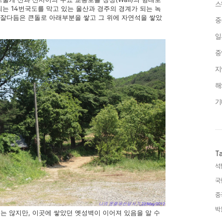
스
는 14번국도를 막고 있는 울산과 경주의 경계가 되는 녹
 잘다듬은 큰돌로 아래부분을 쌓고 그 위에 자연석을 쌓았
중
일
중
지
해
기
T
석
국
중
박
는 않지만, 이곳에 쌓았던 옛성벽이 이어져 있음을 알 수