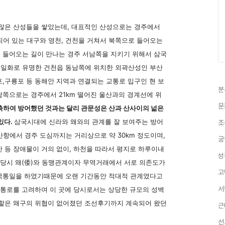
많은 산성들을 쌓았는데, 대표적인 산성으로는 경주에서
어 있는 대구와 영천, 건천을 거쳐서 북쪽으로 들어오는
 들어오는 길이 만나는 경주 서남쪽을 지키기 위해서 삼국
 일화로 유명한 건천읍 동남쪽에 위치한 외곽산성인 부산
,구룡포 등 동해안 지역과 연결되는 교통로 입구인 현 보
분
남쪽으로는 경주에서 21km 떨어진 울산과의 경계선에 위
문
축하여 방어했던 것과는 달리 관문성은 산과 산사이의 넒은
있다.
삼국시대에 신라와 왜와의 관계를 잘 보여주는 방어
조
울산항에서 경주 도심까지는 거리상으로 약 30km 정도이며,
궁
 등 장애물이 거의 없이, 하천을 따라서 평지로 하루이내
성
 당시 왜(倭)와 동맹관계이자 무역거래에서 서로 의존도가
고
삼국통일을 하였기때문에 오랜 기간동안 적대적 관계였다고
서
교통로를 고려하여 이 곳에 당시로서는 상당한 규모의 성벽
역할은 왜구의 위협이 없어졌던 조선후기까지 계속되어 왔던
근
선