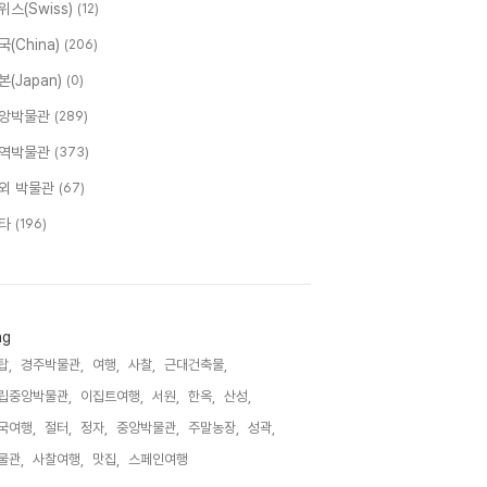
위스(Swiss)
(12)
국(China)
(206)
본(Japan)
(0)
앙박물관
(289)
역박물관
(373)
외 박물관
(67)
타
(196)
ag
탑,
경주박물관,
여행,
사찰,
근대건축물,
립중앙박물관,
이집트여행,
서원,
한옥,
산성,
국여행,
절터,
정자,
중앙박물관,
주말농장,
성곽,
물관,
사찰여행,
맛집,
스페인여행,