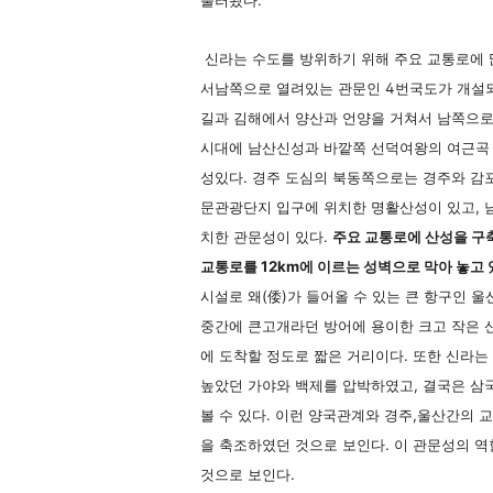
불러왔다.
신라는 수도를 방위하기 위해 주요 교통로에 
서남쪽으로 열려있는 관문인 4번국도가 개설되
길과 김해에서 양산과 언양을 거쳐서 남쪽으로
시대에 남산신성과 바깥쪽 선덕여왕의 여근곡
성있다. 경주 도심의 북동쪽으로는 경주와 감포
문관광단지 입구에 위치한 명활산성이 있고, 
치한 관문성이 있다.
주요 교통로에 산성을 구
교통로를 12km에 이르는 성벽으로 막아 놓고 
시설로 왜(倭)가 들어올 수 있는 큰 항구인 
중간에 큰고개라던 방어에 용이한 크고 작은 산
에 도착할 정도로 짧은 거리이다. 또한 신라는
높았던 가야와 백제를 압박하였고, 결국은 
볼 수 있다. 이런 양국관계와 경주,울산간의 
을 축조하였던 것으로 보인다. 이 관문성의 
것으로 보인다.