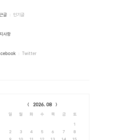
근글
인기글
지사항
acebook
Twitter
lendar
2026. 08
일
월
화
수
목
금
토
1
2
3
4
5
6
7
8
9
10
11
12
13
14
15