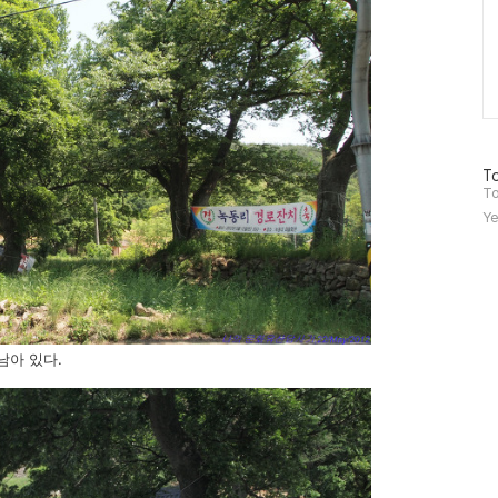
방
To
문
To
자
Ye
수
남아 있다.