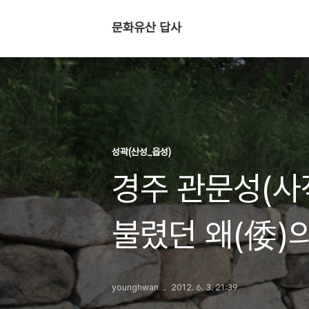
문화유산 답사
성곽(산성_읍성)
경주 관문성(사
불렸던 왜(倭)
울산과의 경계에
younghwan
2012. 6. 3. 21:39