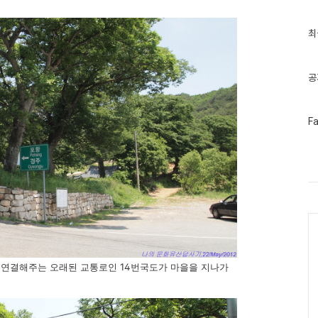
최
최
근
글
과
인
공
기
글
페
F
이
스
북
트
위
터
플
러
Ca
그
인
 연결해주는 오래된 교통로인 14번국도가 마을을 지나가