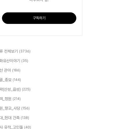
구독하기
류 전체보기
(3736)
화유산이야기
(35)
선 관아
(186)
궐_종묘
(144)
곽(산성_읍성)
(225)
택_정원
(214)
원_향교_사당
(156)
대_현대 건축
(138)
사 유적_고인돌
(40)