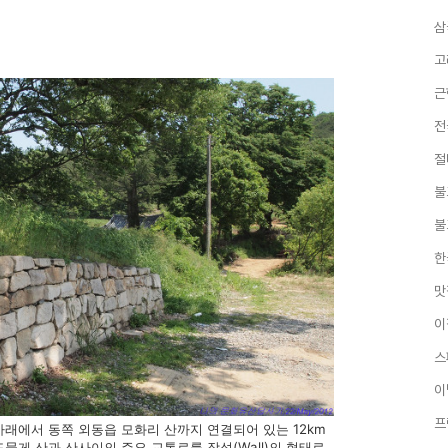
삼
고
근
전
절
불
불
한
맛
이
스
이
프
래에서 동쪽 외동읍 모화리 산까지 연결되어 있는 12km
물게 산과 산사이의 주요 교통로를 장성(Wall)의 형태로