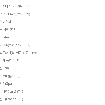
국시대 유적_고분
(108)
려 조선 유적_왕릉
(129)
현대유적
(8)
국 사찰
(121)
터
(44)
교건축(불전_요사)
(184)
교문화재(탑_석등_범종)
(259)
국의 풍경
(412)
집
(70)
집트(Egypt)
(0)
페인(Spain)
(1)
탈리아(Italy)
(110)
랑스(France)
(10)