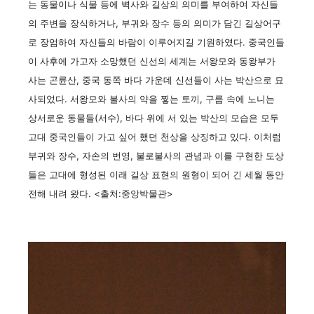
는 동물이나 식물 등에 벽사와 길상의 의미를 부여하여 자신들
의 주변을 장식하거나, 부귀와 장수 등의 의미가 담긴 길상어구
로 장엄하여 자신들의 바람이 이루어지길 기원하였다. 중국인들
이 사후에 가고자 소망했던 신선의 세계는 서왕모와 동왕부가
사는 곤륜산, 중국 동쪽 바다 가운데 신선들이 사는 박산으로 묘
사되었다. 서왕모와 불사의 약을 찧는 토끼, 구름 속에 노니는
상서로운 동물들(서수), 바다 위에 서 있는 박산의 모습은 모두
고대 중국인들이 가고 싶어 했던 천상을 상징하고 있다. 이처럼
부귀와 장수, 자손의 번영, 불로불사의 관념과 이를 구현한 도상
들은 고대에 형성된 이래 길상 표현의 원형이 되어 긴 세월 동안
전해 내려 왔다. <출처:중앙박물관>