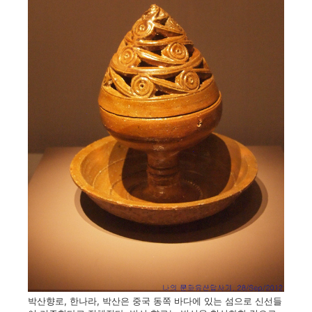
박산향로, 한나라, 박산은 중국 동쪽 바다에 있는 섬으로 신선들