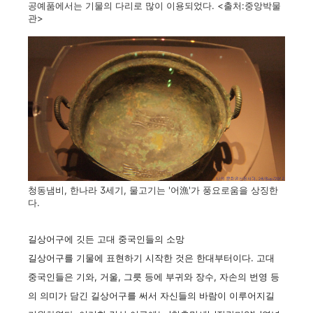
공예품에서는 기물의 다리로 많이 이용되었다. <출처:중앙박물
관>
청동냄비, 한나라 3세기, 물고기는 '어漁'가 풍요로움을 상징한
다.
길상어구에 깃든 고대 중국인들의 소망
길상어구를 기물에 표현하기 시작한 것은 한대부터이다. 고대
중국인들은 기와, 거울, 그릇 등에 부귀와 장수, 자손의 번영 등
의 의미가 담긴 길상어구를 써서 자신들의 바람이 이루어지길