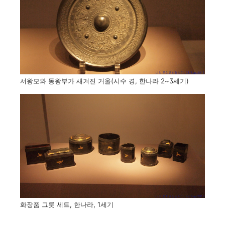
서왕모와 동왕부가 새겨진 거울(시수 경, 한나라 2~3세기)
화장품 그릇 세트, 한나라, 1세기