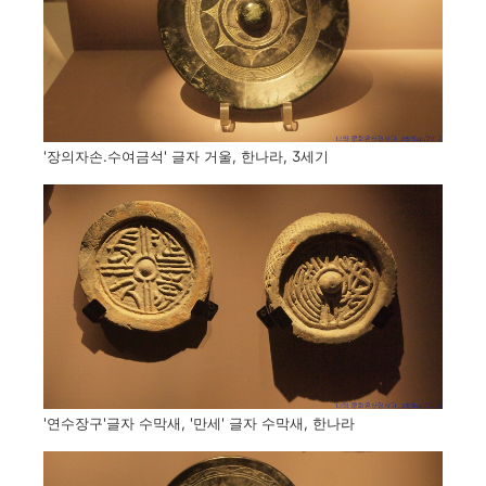
'장의자손.수여금석' 글자 거울, 한나라, 3세기
'연수장구'글자 수막새, '만세' 글자 수막새, 한나라