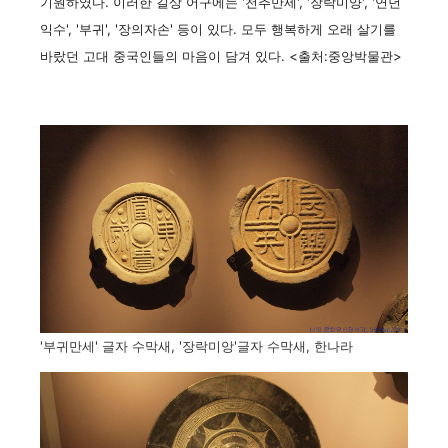
기원하였다. 이러한 길상 어구에는 '천추만세', '장락미양', '연년
익수', '부귀', '장의자손' 등이 있다. 모두 행복하게 오래 살기를
바랐던 고대 중국인들의 마음이 담겨 있다. <출처:중앙박물관>
'부귀만세' 글자 수막새, '장락미앙'글자 수막새, 한나라