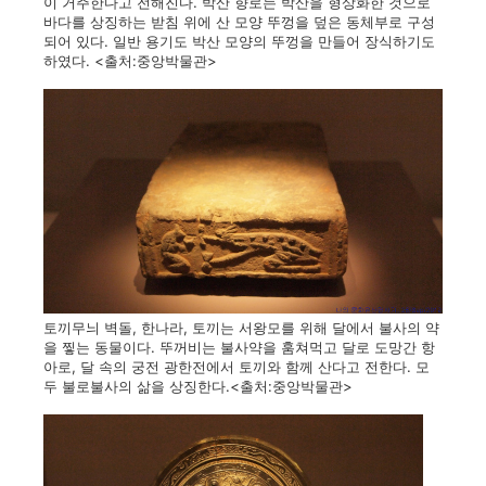
이 거주한다고 전해진다. 박산 향로는 박산을 형상화한 것으로
바다를 상징하는 받침 위에 산 모양 뚜껑을 덮은 동체부로 구성
되어 있다. 일반 용기도 박산 모양의 뚜껑을 만들어 장식하기도
하였다. <출처:중앙박물관>
토끼무늬 벽돌, 한나라, 토끼는 서왕모를 위해 달에서 불사의 약
을 찧는 동물이다. 뚜꺼비는 불사약을 훔쳐먹고 달로 도망간 항
아로, 달 속의 궁전 광한전에서 토끼와 함께 산다고 전한다. 모
두 불로불사의 삶을 상징한다.<출처:중앙박물관>