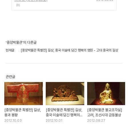
(0)
'중앙박물관'의 다른글
현재글
[중앙박물관 특별전] 길상, 중국 미술에 담긴 행복의 염원 - 고대 중국의 길상
관련글
[중앙박물관 특별전] 길상,
[중앙박물관 특별전] 길상,
[중앙박물관 불교조각실]
용과 봉황
중국 미술에 담긴 행복의
고려, 조선시대 금동불상
염원 - 길상의 다양한 표현
2012.10.03
2012.10.01
2012.08.27