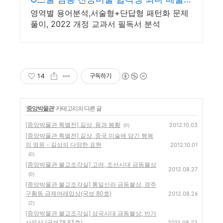
강사!
영역별 용어분석,서술형+단답형 패턴화 문제
풀이, 2022 개정 교과서 필독서 분석
14
구독하기
'
중앙박물관
' 카테고리의 다른 글
[중앙박물관 특별전] 길상, 용과 봉황
2012.10.03
(0)
[중앙박물관 특별전] 길상, 중국 미술에 담긴 행복
의 염원 - 길상의 다양한 표현
2012.10.01
(0)
[중앙박물관 불교조각실] 고려, 조선시대 금동불상
2012.08.27
(0)
[중앙박물관 불교조각실] 통일신라 금동불상, 경주
구황동 금제여래입상(국보 80호)
2012.08.26
(2)
[중앙박물관 불교조각실] 삼국시대 금동불상, 반가
사유상 (국보78,83호)
2012.08.22