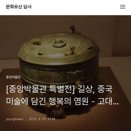
문화유산 답사
중앙박물관
[중앙박물관 특별전] 길상, 중국
미술에 담긴 행복의 염원 - 고대
중국의 길상
younghwan
2012. 9. 29. 21:14