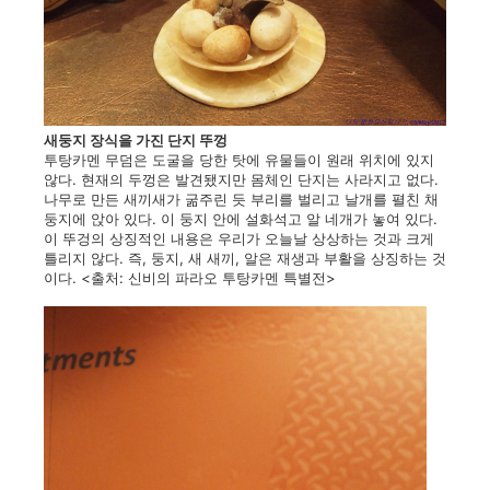
새둥지 장식을 가진 단지 뚜껑
투탕카멘 무덤은 도굴을 당한 탓에 유물들이 원래 위치에 있지
않다. 현재의 두껑은 발견됐지만 몸체인 단지는 사라지고 없다.
나무로 만든 새끼새가 굶주린 듯 부리를 벌리고 날개를 펼친 채
둥지에 앉아 있다. 이 둥지 안에 설화석고 알 네개가 놓여 있다.
이 뚜겅의 상징적인 내용은 우리가 오늘날 상상하는 것과 크게
틀리지 않다. 즉, 둥지, 새 새끼, 알은 재생과 부활을 상징하는 것
이다. <출처: 신비의 파라오 투탕카멘 특별전>