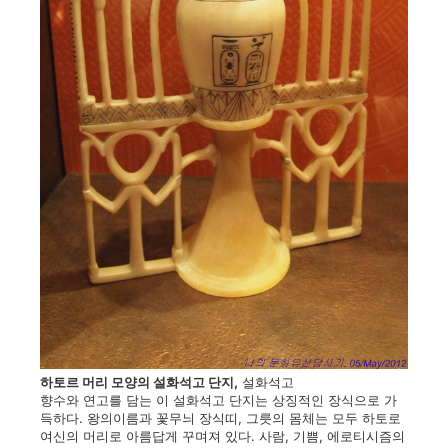
하토르 머리 모양의 설화석고 단지,
설화석고
향수와 연고를 담는 이 설화석고 단지는 상징적인 장식으로 가
득하다. 왕의이름과 꽃무늬 장식띠, 그릇의 몸체는 모두 하토로
여신의 머리로 아름답게 꾸며져 있다. 사람, 기쁨, 에로티시즘의