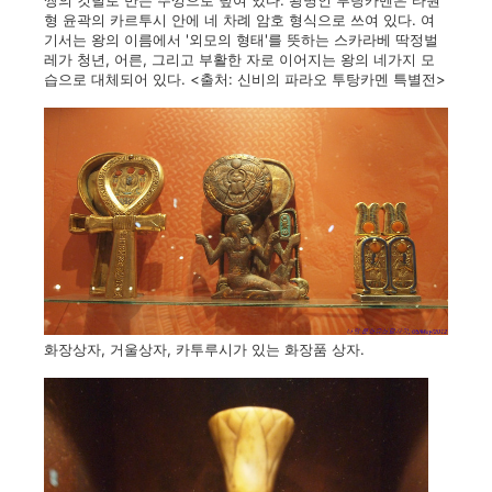
쌍의 깃털로 만든 뚜껑으로 덮여 있다. 왕명인 투탕카멘은 타원
형 윤곽의 카르투시 안에 네 차례 암호 형식으로 쓰여 있다. 여
기서는 왕의 이름에서 '외모의 형태'를 뜻하는 스카라베 딱정벌
레가 청년, 어른, 그리고 부활한 자로 이어지는 왕의 네가지 모
습으로 대체되어 있다. <출처: 신비의 파라오 투탕카멘 특별전>
화장상자, 거울상자, 카투루시가 있는 화장품 상자.