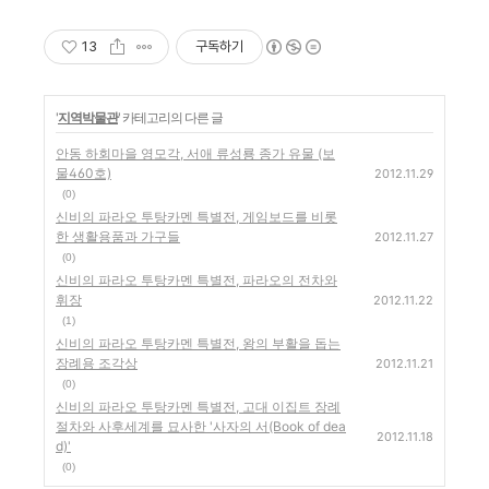
13
구독하기
'
지역박물관
' 카테고리의 다른 글
안동 하회마을 영모각, 서애 류성룡 종가 유물 (보
물460호)
2012.11.29
(0)
신비의 파라오 투탕카멘 특별전, 게임보드를 비롯
한 생활용품과 가구들
2012.11.27
(0)
신비의 파라오 투탕카멘 특별전, 파라오의 전차와
휘장
2012.11.22
(1)
신비의 파라오 투탕카멘 특별전, 왕의 부활을 돕는
장례용 조각상
2012.11.21
(0)
신비의 파라오 투탕카멘 특별전, 고대 이집트 장례
절차와 사후세계를 묘사한 '사자의 서(Book of dea
2012.11.18
d)'
(0)