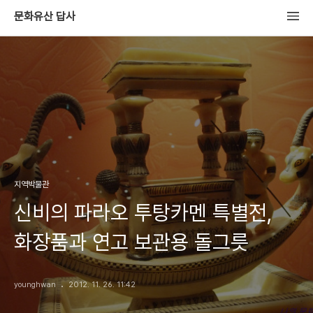
문화유산 답사
지역박물관
신비의 파라오 투탕카멘 특별전,
화장품과 연고 보관용 돌그릇
younghwan
2012. 11. 26. 11:42