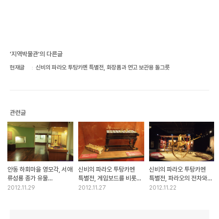
'지역박물관'의 다른글
현재글
신비의 파라오 투탕카멘 특별전, 화장품과 연고 보관용 돌그릇
관련글
안동 하회마을 영모각, 서애
신비의 파라오 투탕카멘
신비의 파라오 투탕카멘
류성룡 종가 유물
특별전, 게임보드를 비롯한
특별전, 파라오의 전차와
(보물460호)
생활용품과 가구들
휘장
2012.11.29
2012.11.27
2012.11.22