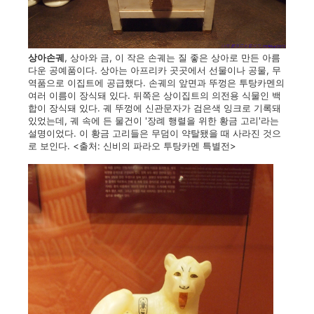
상아손궤
, 상아와 금, 이 작은 손궤는 질 좋은 상아로 만든 아름
다운 공예품이다. 상아는 아프리카 곳곳에서 선물이나 공물, 무
역품으로 이집트에 공급했다. 손궤의 앞면과 뚜껑은 투탕카멘의
여러 이름이 장식돼 있다. 뒤쪽은 상이집트의 의전용 식물인 백
합이 장식돼 있다. 궤 뚜껑에 신관문자가 검은색 잉크로 기록돼
있었는데, 궤 속에 든 물건이 '장례 행렬을 위한 황금 고리'라는
설명이었다. 이 황금 고리들은 무덤이 약탈됐을 때 사라진 것으
로 보인다. <출처: 신비의 파라오 투탕카멘 특별전>