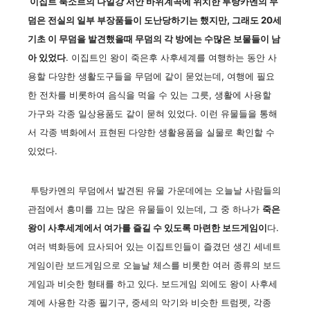
이집트 룩소르의 나일강 서안 바위계곡에 위치한 투탕카멘의 무
덤은 전실의 일부 부장품들이 도난당하기는 했지만, 그래도 20세
기초 이 무덤을 발견했을때 무덤의 각 방에는 수많은 보물들이 남
아 있었다
. 이집트인 왕이 죽은후 사후세계를 여행하는 동안 사
용할 다양한 생활도구들을 무덤에 같이 묻었는데, 여행에 필요
한 전차를 비롯하여 음식을 먹을 수 있는 그릇, 생활에 사용할
가구와 각종 일상용품도 같이 묻혀 있었다. 이런 유물들을 통해
서 각종 벽화에서 표현된 다양한 생활용품을 실물로 확인할 수
있었다.
투탕카멘의 무덤에서 발견된 유물 가운데에는 오늘날 사람들의
관점에서 흥미를 끄는 많은 유물들이 있는데, 그 중 하나가
죽은
왕이 사후세계에서 여가를 즐길 수 있도록 마련한 보드게임이
다.
여러 벽화등에 묘사되어 있는 이집트인들이 즐겼던 생긴 세네트
게임이란 보드게임으로 오늘날 체스를 비롯한 여러 종류의 보드
게임과 비슷한 형태를 하고 있다. 보드게임 외에도 왕이 사후세
계에 사용한 각종 필기구, 중세의 악기와 비슷한 트럼펫, 각종