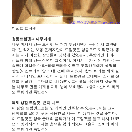
이집트 트럼펫
청동트럼펫과 나무마개
나무 마개가 있는 트럼펫 두 개가 투탕카멘의 무덤에서 발견됐
다. 긴 악기는 보통 은제지만이 트럼펫은 청동으로 제작됐다. 종
에는 대개 비슷한 장면들이 장식돼 있었는데, 투탕카멘이 여러
신들과 함께 있는 장면이 그것이다. 여기서 국가 신인 아멘-라는
송골매 머리를 한 라-하라크테를 이끌고 투탕카멘에게 생명의
상징(이집트어로 '앙크')를 건네 주고 있다. 왕의 뒤에는 세계 질
서의 지배자인 프타 신이 서 있다. 트럼펫은 군대에서 실제로 신
호를 전달하는 수단으로 사용됐다. 트럼펫을 사용하지 않을 때
는 나무로 만든 마개를 끼워 놓아 보호했다. <출처: 신비의 파라
오 투탕카멘 특별전>
목제 상감 트럼펫
, 은과 나무
이 짧은 트럼펫으로는 몇 가락만 연주할 수 있는데, 이는 그저
팡파르를 울리기 위해 사용했을 가능성이 많다는 것을 뜻한다.
이 트럼펫은 영국 군대의 음악가가 이 트럼펫을 불고 나서 1939
년에 망가져서 이제는 음색을 잃어 버렸다. <출처: 신비의 파라
오 투탕카멘 특별전>