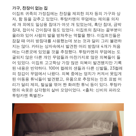
가구, 찬장이 없는 집
이집트 귀족의 가정집에는 찬장을 제외한 의자 등의 가구와 상
자, 함 등을 갖추고 있었다. 투탕카멘의 무덤에는 제의용 의자
세 개 외에도 일상용 침대가 여섯 개 있었는데, 흑단 침대, 금박
침대, 접이식 간이침대 등도 있었다. 이집트의 침대는 끝부분이
올라와 있어 사람의 발을 받쳐주는 역할을 했다. 이집트인들은
잠잘 때 머리 받침대를 사용했는데 보는 것과 달리 그리 불편하
지는 않다. 카터는 상자속에서 발견한 머리 받침대 4개가 처음
에는 다른곳에 있었을 것을 추정했다. 투탕카멘의 무덤에는 도
굴되지 않은 다른 개인 무덤들과 마찬가지로 많은 의복들이 들
어 있었다. 이집트 고고학상 가장 많은 의복이 발견됐지만 기록
된 내용은 빈약하다. 100여 컬레의 샌들과 다른 신발들, 23컬레
의 장갑이 무덤에서 나왔다. 의복 중에는 덩치가 커져서 못입게
된 아동용 튜닉들이 발견됐고, 유품으로 추정되는 인조 표범 머
리가 달리 제의, 털실을 엮어 짠 화려한 튜닉 등이 있다. 투탕카
멘의 속옷은 삼각형의 샅바 모양이었다. <출처: 신비의 파라오
투탕카멘 특별전>