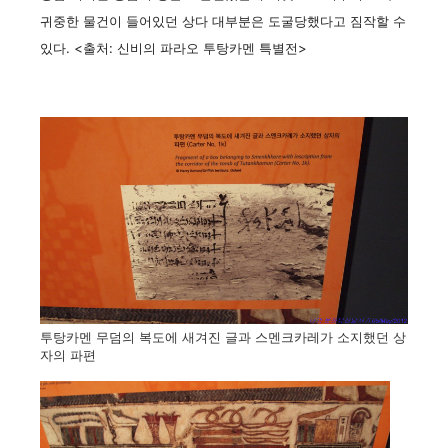
귀중한 물건이 들어있던 상다 대부분은 도굴당했다고 짐작할 수
있다. <출처: 신비의 파라오 투탕카멘 특별전>
투탕카멘 무덤의 복도에 새겨진 글과 스멘크카레가 소지했던 상
자의 파편