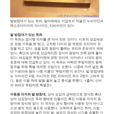
발받침대가 있는 옥좌. 발아래에는 이집트의 적들인 누비아인과
메소포타미아의 아시아인, 리비아인이 있다.
발 받침대가 있는 옥좌
이 옥좌는 접이형 의자를 본 따서 만든 것이다. 시트의 상감세공
은 표범 가죽을 본 땄고, 교차된 다리의 끝 부분은 오리머리 모
양을 하고 있다. 금을 입힌 등받이 틀에는 유리와 준보석이 박혀
있다. 흑단과 상아로 상감처리한 장식이 등받이 안쪽 판에 붙어
있다. 새김글은 투탕카멘에 관한 것이며, 아마르나 시대의 왕의
칭호에 대해 언급하고 있다. 이 옥좌는 어쩌면 투탕카멘의 왕위
등극을 위해 특별 제작한 것일지도 모른다. 나중에 끼어 넣은 흑
단 가로띠에 왕의 나중 이름인 '투탕카멘'이 보인다. 발 받침대에
는 누비아인 4명, 아시아인 3명, 리비아인 죄수 2명이 그려져 있
다. 왕은 이들 위에 발을 올려 놓고 휴식을 취했다. <출처: 신비
의 파라오 투탕카멘 특별전>
아동용 의자와 발 받침대,
상아 상감과 금박판으로 장식한 흑단
상아 상감장식은 옥좌 형태로 만들어진 흑단 아동용 의자의 등
받이에 장식돼 있다. 이 의자는 공식 행사에 사용된 것이 아니고
소년 왕의 개인 용도로 사용됐다. 오목하게 들어간 좌석, 드럼
모양의 받침대에 놓인 사자 발, 널조각 장식은 시간을 초월한 가