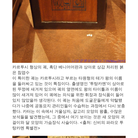
카르투시 형상의 궤, 흑단 베니어어판과 상아로 상감 처리된 붉
은 침엽수
이 특이한 궤는 카르투시라고 부르는 타원형의 테가 왕의 이름
을 둘러싸고 있는 것이 특징이다. 출생명인 '투탕카멘'이 상아로
된 뚜껑에 새겨져 있으며 궤의 옆면에도 왕의 타이틀과 이름이
많이 새겨져 있어 이 궤에는 의식을 위한 휘장과 장식품이 들어
있지 않았을까 생각된다. 이 궤는 처음에 도굴꾼들에게 약탈됐
다가 나중에 공동묘지 관리인들이 수습하는 과정에서 다시 보충
했다. 카터는 이 속에서 거울상자, 갈고리 모양의 왕홀, 수많은
보석들을 발견했는데, 그 중에서 여기 보이는 것은 새 모양의 귀
걸이와 달 모양의 가슴장식 사슬이다. <출처: 신비의 파라오 투
탕카멘 특별전>