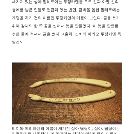
새겨져 있는 상아 팔레트에는 투탕카멘을 토트 신과 아멘 신의
총애를 받은 인물로 언급돼 있는 반면, 금박을 입힌 팔레트에는
개명을 하기 전의 이름인 투탕카멘의 이름이 보인다. 글을 쓰기
위해 갈대의 한 쪽 끝을 씹어서 붓을 만들었다. 이 붓을 안료를
섞은 물에 적셔서 글을 썼다. <출처: 신비의 파라오 투탕카멘 특
별전>
티이와 메리타텐의 이름이 새겨진 상아 딸랑이, 상아. 딸랑이는
리듬악기로 사용됐다. 이 악기에는 티이와 메리타텐의 이름이