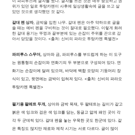
이 파피루스에 글자를 썼다. 글자를 쓰는 것은 매우 중요하고 권
위가 있던 일로 투탕카멘이 사후에 일상생활속에 글을 쓰고 살
았던 것으로 생각했던 것 같다.
갈대 펜 상자
, 금박을 입힌 나무. 갈대 펜은 아주 약하므로 글을
쓸 때는 예비 펜을 구비하는 것이 절대로 필요했다. 이렇게 화려
한 갈대 용기는 뚜껑과 끝부분에 있는 손잡이 주위를 끈으로 감
아서 닫았을 것이다. <출처: 신비의 파라오 투탕카멘 특별전>
파피루스 스무더,
상아와 금, 파피루스를 부드럽게 하는 이 도구
는 원통형의 손잡이와 연화기의 두 부분으로 구성되어 있다. 연
화기는 손잡이에 달려 있으며, 바닥에 백합 모양의 기둥머리 장
식이 있고, 윗면에는 금박이 입혀져 있다. <출처: 신비의 파라오
투탕카멘 특별전>
필기용 팔레트 두개,
상아와 금박 목재, 두 팔테트는 길이가 같고
붉은 색 잉크와 검은 색 잉크를 담는, 둥글고 얇게 패인 곳이 각
각 두 군데씩 있다. 갈대 펜을 놓는 우묵한 곳도 한군데 있다. 같
은 특징도 많지만 재료와 제작 시기는 서로 다르다. 글이 많이