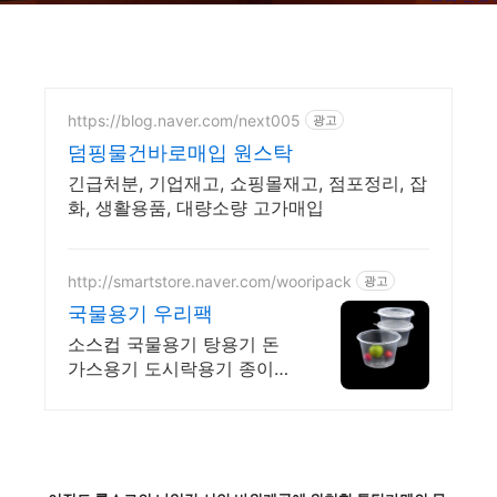
https://blog.naver.com/next005
광고
덤핑물건바로매입 원스탁
긴급처분, 기업재고, 쇼핑몰재고, 점포정리, 잡
화, 생활용품, 대량소량 고가매입
http://smartstore.naver.com/wooripack
광고
국물용기 우리팩
소스컵 국물용기 탕용기 돈
가스용기 도시락용기 종이용
기 수저 젓가락 비닐봉투 구
비