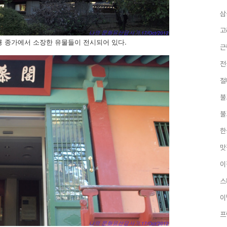
삼
고
룡 종가에서 소장한 유물들이 전시되어 있다.
근
전
절
불
불
한
맛
이
스
이
프