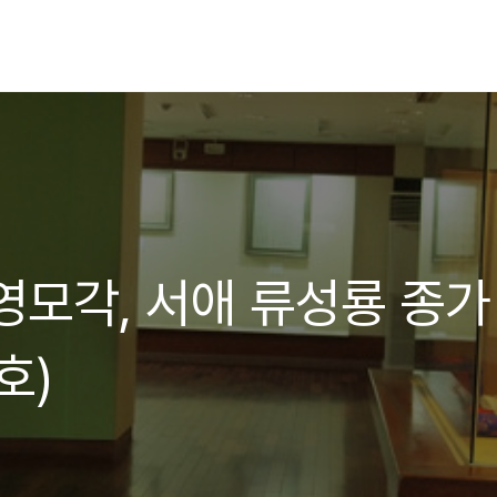
영모각, 서애 류성룡 종가
호)