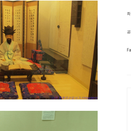
최
최
근
글
과
인
공
기
글
페
F
이
스
북
트
위
터
플
러
Ca
그
인