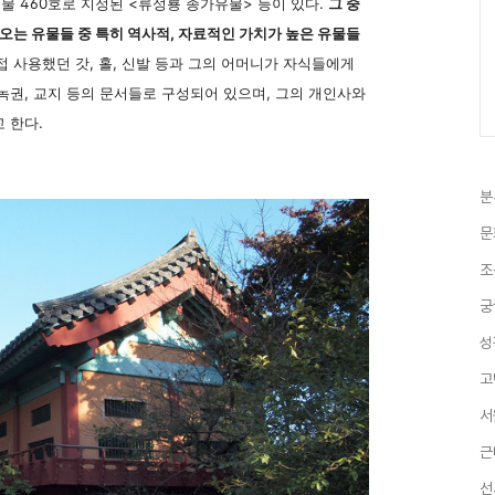
물 460호로 지정된 <류성룡 종가유물> 등이 있다.
그 중
오는 유물들 중 특히 역사적, 자료적인 가치가 높은 유물들
 사용했던 갓, 홀, 신발 등과 그의 어머니가 자식들에게
녹권, 교지 등의 문서들로 구성되어 있으며, 그의 개인사와
 한다.
분
문
조
궁
성
고
서
근
선