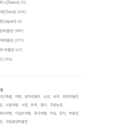
위스(Swiss)
(12)
국(China)
(206)
본(Japan)
(0)
앙박물관
(289)
역박물관
(373)
외 박물관
(67)
타
(196)
ag
대건축물,
여행,
경주박물관,
산성,
성곽,
중앙박물관,
탑,
사찰여행,
사찰,
한옥,
절터,
주말농장,
페인여행,
이집트여행,
중국여행,
맛집,
정자,
박물관,
원,
국립중앙박물관,