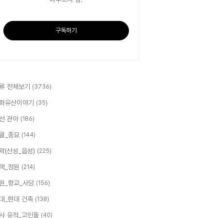
구독하기
류 전체보기
(3736)
화유산이야기
(35)
선 관아
(186)
궐_종묘
(144)
곽(산성_읍성)
(225)
택_정원
(214)
원_향교_사당
(156)
대_현대 건축
(138)
사 유적_고인돌
(40)