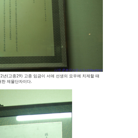
92년(고종29) 고종 임금이 서애 선생의 묘우에 치제할 때
재한 제물단자이다.