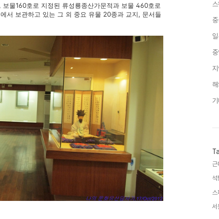
스
, 보물160호로 지정된 류성룡종산가문적과 보물 460호로
서 보관하고 있는 그 외 중요 유물 20종과 교지, 문서들
중
일
중
지
해
기
T
근
석
스
서