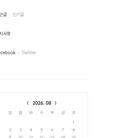
근글
인기글
지사항
acebook
Twitter
lendar
2026. 08
일
월
화
수
목
금
토
1
2
3
4
5
6
7
8
9
10
11
12
13
14
15