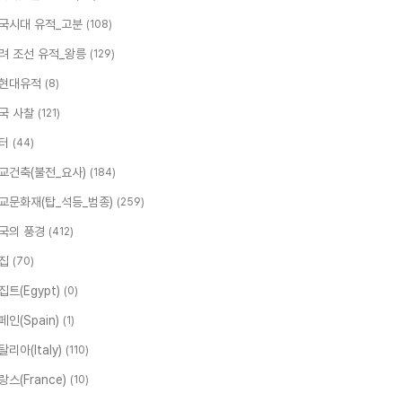
국시대 유적_고분
(108)
려 조선 유적_왕릉
(129)
현대유적
(8)
국 사찰
(121)
터
(44)
교건축(불전_요사)
(184)
교문화재(탑_석등_범종)
(259)
국의 풍경
(412)
집
(70)
집트(Egypt)
(0)
페인(Spain)
(1)
탈리아(Italy)
(110)
랑스(France)
(10)