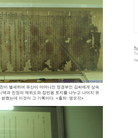
방
To
문
To
자
Ye
수
 선친이 별세하여 유산이 어머니인 정경부인 김씨에게 상속
 시댁과 친정의 제위도와 접빈용 토지를 나누고 나머지 유
밝혔는데 이것이 그 기록이다. <출처: 영모각>