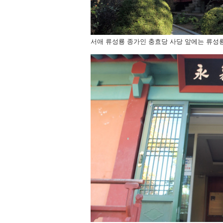
서애 류성룡 종가인 충효당 사당 앞에는 류성