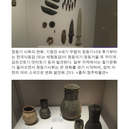
청동기 사회의 변화. 기원전 4세기 무렵의 청동기시대 후기부터
는 한국식동검 (또는 세형동검)이 청동의기.청동거울.옥 꾸미개.
검은간토기.덧띠토기 등과 발견된다. 일부 지역에서는 철기문화
가 들어오면서 청동기사회는 큰 변화를 겪기 시작하며, 점차 마
한의 여러 소국으로 변화 발전해 간다. <출처:청주박물관>