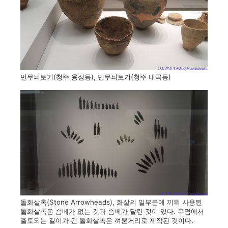
민무늬토기(청주 용정동), 민무늬토기(청주 내곡동)
돌화살촉(Stone Arrowheads), 화살의 일부분에 끼워 사용된
돌화살촉은 슴베가 없는 것과 슴베가 달린 것이 있다. 무덤에서
출토되는 길이가 긴 돌화살촉은 껴묻거리로 제작된 것이다.