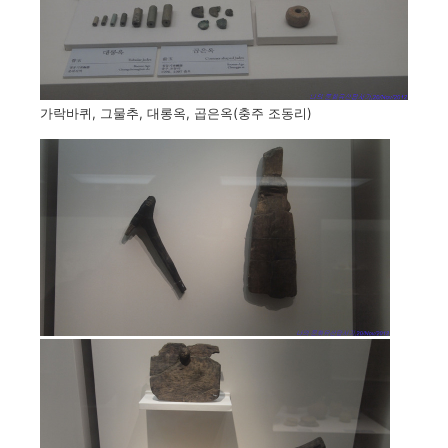
가락바퀴, 그물추, 대롱옥, 곱은옥(충주 조동리)