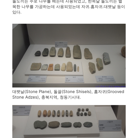
돌도끼는 주로 나무를 베는데 사용되었고, 한쪽날 돌도끼는 벌
목한 나무를 가공하는데 사용되었는데 자귀.홈자귀.대팻날 등이
있다.
대팻날(Stone Plane), 돌끌(Stone Shisels), 홈자귀(Grooved
Stone Adzes), 충북지역, 청동기시대.