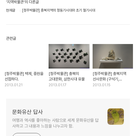
'지역박물관'의 다른글
현재글
[청주박물관] 충북지역의 청동기시대와 초기 철기시대
관련글
[청주박물관] 백제, 중원을
[청주박물관] 충북의
[청주박물관] 충북지역
선점하다.
고대문화, 삼한시대 유물
선사문화 (구석기,
신석기시대)
2013.01.21
2013.01.17
2013.01.15
문화유산 답사
여행과 역사를 좋아하는 사람으로 세계 문화유산을 답
사하고 그 내용과 느낌을 나누고자 함.