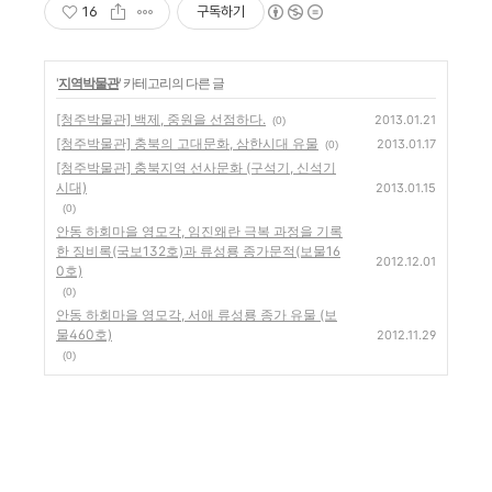
16
구독하기
'
지역박물관
' 카테고리의 다른 글
[청주박물관] 백제, 중원을 선점하다.
2013.01.21
(0)
[청주박물관] 충북의 고대문화, 삼한시대 유물
2013.01.17
(0)
[청주박물관] 충북지역 선사문화 (구석기, 신석기
시대)
2013.01.15
(0)
안동 하회마을 영모각, 임진왜란 극복 과정을 기록
한 징비록(국보132호)과 류성룡 종가문적(보물16
2012.12.01
0호)
(0)
안동 하회마을 영모각, 서애 류성룡 종가 유물 (보
물460호)
2012.11.29
(0)