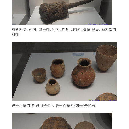
자귀자루, 괭이, 고무래, 망치, 청원 장대리 출토 유물, 초기철기
시대
민무늬토기(청원 내수리), 붉은간토기(청주 봉명동)