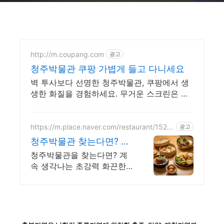
http://m.coupang.com
광고
청주박물관 쿠팡 가볍게 들고 다니세요
벽 투사보다 선명한 청주박물관, 쿠팡에서 생
생한 화질을 경험하세요. 무거운 스크린은 이
제 그만! 휴대성 좋은 빔스크린 쿠팡에서 만나
보세요.
https://m.place.naver.com/restaurant/1527
광고
833348
청주박물관 찾는다면? 계
속 중독되는매운맛!해장
청주박물관을 찾는다면? 계
냉면
속 생각나는 초강력 화끈한
매운맛! 얼큰한 해장물냉면!