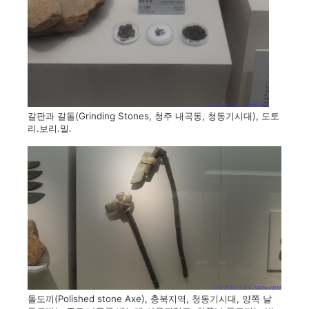
갈판과 갈돌(Grinding Stones, 청주 내곡동, 청동기시대), 도토
리.보리.밀.
돌도끼(Polished stone Axe), 충북지역, 청동기시대, 양쪽 날