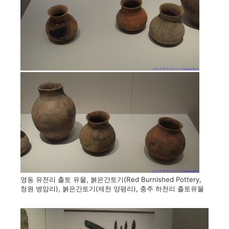
영동 유전리 출토 유물, 붉은간토기(Red Burnished Pottery,
청원 병암리), 붉은간토기(제천 양평리), 충주 하천리 출토유물