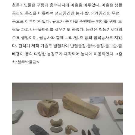
청동기인들은 구릉과 충적대지에 마을을 이루었다. 마을은 생활
공간인 움집을 비롯하여 생산공간인 논과 밭, 의례공간인 무덤
등으로 이루어져 있다. 규모가 큰 마을 주변에는 방어를 위해 도
랑을 파고 나무울타리를 세우기도 하였다. 농경은 청동기시대의
주요 생업이며, 쌀농사와 함께 보리.밀.조 등의 잡곡농사도 지었
다. 간석기 제작 기술도 발달하여 반달돌칼.돌낫.돌칼.돌보습.곰
배괭이 등의 다양한 농경구가 제작되어 농사에 이용되었다. <출
처:청주박물관>