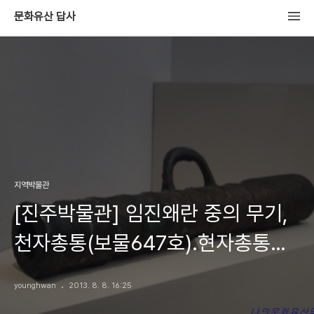
문화유산 답사
지역박물관
[진주박물관] 임진왜란 중의 무기,
천자총통(보물647호).현자총통
(보물885호).지자총통
younghwan
2013. 8. 8. 16:25
(보물862호).중완구(보물858호)