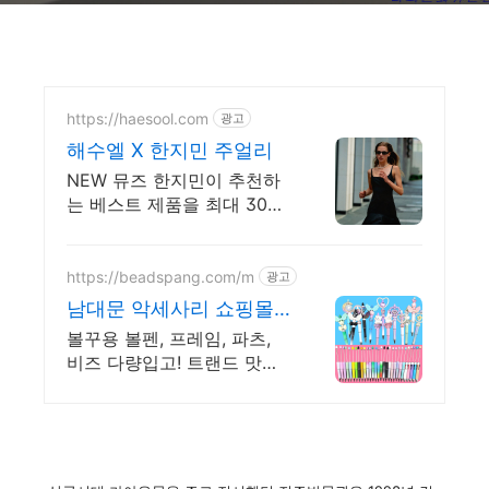
https://haesool.com
광고
해수엘 X 한지민 주얼리
NEW 뮤즈 한지민이 추천하
는 베스트 제품을 최대 30%
할인가로 만나보세요.
https://beadspang.com/m
광고
남대문 악세사리 쇼핑몰
회원가입시 10%할인쿠폰
볼꾸용 볼펜, 프레임, 파츠,
비즈 다량입고! 트랜드 맛집
비즈공예전문, 볼꾸용 볼펜
다량입고, 볼꾸용 프레임,통
과형비즈,캐릭터 입고!