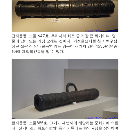
천자총통, 보물 647호, 우리나라 화포 중 가장 큰 화기이며, 명
문이 남아 있는 가장 오래된 것이다. '가정을묘시월 천 사백구십
삼근 십량 장 양내료동'이라는 명문이 새겨져 있어 1555년(명종
10)에 제작되었음을 알 수 있다.
현자총통, 보물885호, 크기가 세번째에 해당하는 중화기에 속한
다. '신기비결', '화포식언해' 등의 기록에는 화약 4냥을 장약하며