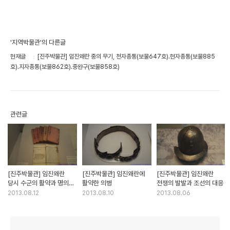
'지역박물관'의 다른글
현재글
[진주박물관] 임진왜란 중의 무기, 천자총통(보물647호).현자총통(보물885
호).지자총통(보물862호).중완구(보물858호)
관련글
[진주박물관] 임진왜란
[진주박물관] 임진왜란에
[진주박물관] 임진왜란
당시 수군의 활약과 명의
활약한 의병
전쟁의 발발과 조선의 대응
참전
2013.08.12
2013.08.10
2013.08.06