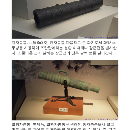
지자총통, 보물862호, 천자총통 다음으로 큰 화기로서 화약 스
무냥을 사용하여 조란탄이라는 철환 이백개나 장군전을 발사한
다. 스물아홉 근에 달하는 장군전의 경우 팔백 보를 날아간다.
별황자총통, 복제품, 별황자총통은 원래의 황자총통보사 크고
만든 방법도 차이를 둔 개량형의 화포라고 할 수 있다. 즉, 기존