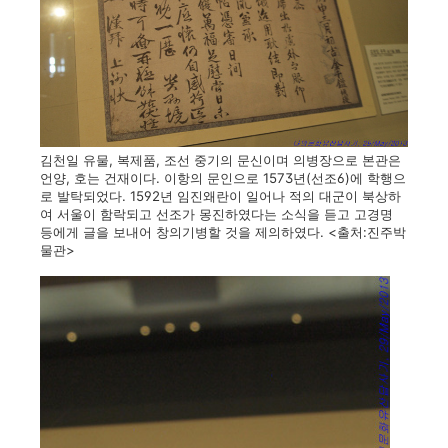
김천일 유물, 복제품, 조선 중기의 문신이며 의병장으로 본관은
언양, 호는 건재이다. 이항의 문인으로 1573년(선조6)에 학행으
로 발탁되었다. 1592년 임진왜란이 일어나 적의 대군이 북상하
여 서울이 함락되고 선조가 몽진하였다는 소식을 듣고 고경명
등에게 글을 보내어 창의기병할 것을 제의하였다. <출처:진주박
물관>