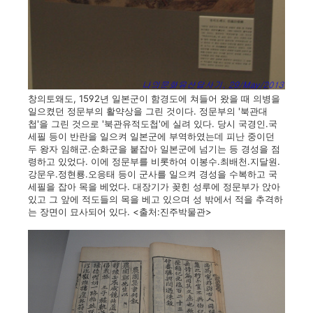
창의토왜도, 1592년 일본군이 함경도에 쳐들어 왔을 때 의병을
일으켰던 정문부의 활약상을 그린 것이다. 정문부의 '북관대
첩'을 그린 것으로 '북관유적도첩'에 실려 있다. 당시 국경인.국
세필 등이 반란을 일으켜 일본군에 부역하였는데 피난 중이던
두 왕자 임해군.순화군을 붙잡아 일본군에 넘기는 등 경성을 점
령하고 있었다. 이에 정문부를 비롯하여 이봉수.최배천.지달원.
강문우.정현룡.오응태 등이 군사를 일으켜 경성을 수복하고 국
세필을 잡아 목을 베었다. 대장기가 꽂힌 성루에 정문부가 앉아
있고 그 앞에 적도들의 목을 베고 있으며 성 밖에서 적을 추격하
는 장면이 묘사되어 있다. <출처:진주박물관>