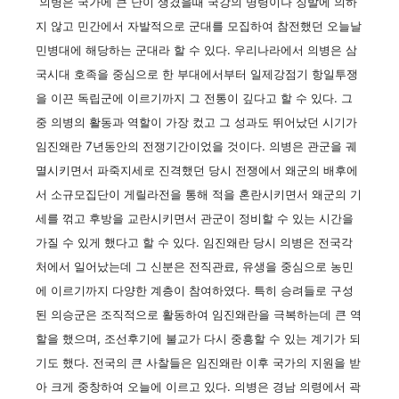
의병은 국가에 큰 난이 생겼을때 국강의 명령이나 징발에 의하
지 않고 민간에서 자발적으로 군대를 모집하여 참전했던 오늘날
민병대에 해당하는 군대라 할 수 있다. 우리나라에서 의병은 삼
국시대 호족을 중심으로 한 부대에서부터 일제강점기 항일투쟁
을 이끈 독립군에 이르기까지 그 전통이 깊다고 할 수 있다. 그
중 의병의 활동과 역할이 가장 컸고 그 성과도 뛰어났던 시기가
임진왜란 7년동안의 전쟁기간이었을 것이다. 의병은 관군을 궤
멸시키면서 파죽지세로 진격했던 당시 전쟁에서 왜군의 배후에
서 소규모집단이 게릴라전을 통해 적을 혼란시키면서 왜군의 기
세를 꺾고 후방을 교란시키면서 관군이 정비할 수 있는 시간을
가질 수 있게 했다고 할 수 있다. 임진왜란 당시 의병은 전국각
처에서 일어났는데 그 신분은 전직관료, 유생을 중심으로 농민
에 이르기까지 다양한 계층이 참여하였다. 특히 승려들로 구성
된 의승군은 조직적으로 활동하여 임진왜란을 극복하는데 큰 역
할을 했으며, 조선후기에 불교가 다시 중흥할 수 있는 계기가 되
기도 했다. 전국의 큰 사찰들은 임진왜란 이후 국가의 지원을 받
아 크게 중창하여 오늘에 이르고 있다. 의병은 경남 의령에서 곽