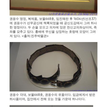
권응수 영정, 복제품, 보물668호, 임진왜란 후 1604년(선조37)
에 권응수가 선무공신에 책록되었을 때 공신도감에서 그려 하사
한 영정이다. 두 손을 모으고 의자에 앉은 전신교의좌상이며, 족
좌를 갖추고 있다. 흉배에 무신을 상징하는 호랑애 모양이 그려
져 있다. <출처:진주박물관>
권응수 각대, 보물668호, 권응수의 유품이다. 임금에게서 받은
하사품이며, 집안에서 전해 오는 것들 가운데 하나이다.