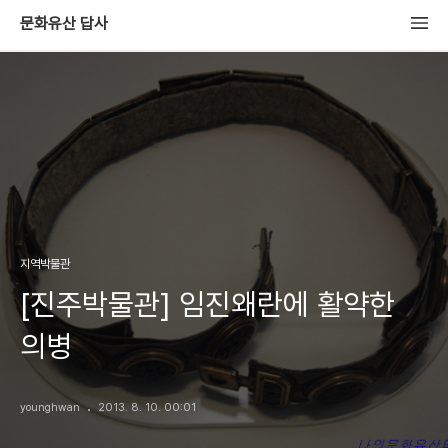
문화유산 답사
지역박물관
[진주박물관] 임진왜란에 활약한
의병
younghwan
2013. 8. 10. 00:01