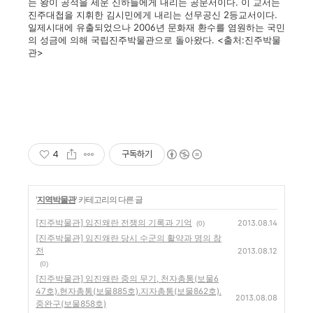
는 왕이 공적을 세운 신하들에게 내리는 공문서이다. 이 교서는
진주대첩을 지휘한 김시민에게 내리는 선무공신 2등교서이다.
일제시대에 유출되었으나 2006년 문화재 환수를 염원하는 국민
의 성금에 의해 국립진주박물관으로 돌아왔다. <출처:진주박물
관>
4
구독하기
'
지역박물관
' 카테고리의 다른 글
[진주박물관] 임진왜란 전쟁의 기록과 기억
2013.08.14
(0)
[진주박물관] 임진왜란 당시 수군의 활약과 명의 참
전
2013.08.12
(0)
[진주박물관] 임진왜란 중의 무기, 천자총통(보물6
47호).현자총통(보물885호).지자총통(보물862호).
2013.08.08
중완구(보물858호)