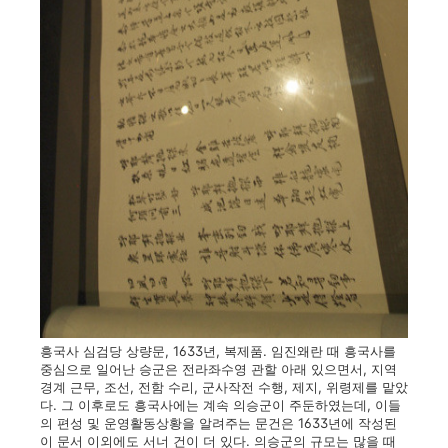
흥국사 심검당 상량문, 1633년, 복제품. 임진왜란 때 흥국사를
중심으로 일어난 승군은 전라좌수영 관할 아래 있으면서, 지역
경계 근무, 조선, 전함 수리, 군사작전 수행, 제지, 위령제를 맡았
다. 그 이후로도 흥국사에는 계속 의승군이 주둔하였는데, 이들
의 편성 및 운영활동상황을 알려주는 문건은 1633년에 작성된
이 문서 이외에도 서너 건이 더 있다. 의승군의 규모는 많을 때