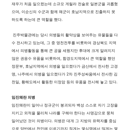
재우가 처음 일으켰는데 소규모 게릴라 전술로 일본군을 괴롭혔
으며, 이순신의 수군과 함께 왜군이 호남지역으로 진출하지 못
하도록 하는데 큰 역할을 했다.
진주박물관에는 당시 의병들의 활약상을 보여주는 유물들을 다
수 전시하고 있는데, 그 중 영천전투를 비롯하여 경상북도 지역
에서 의병활동을 통해 큰 공을 세웠지만 후대에 크게 알려지지
않은 권응수 유품을 비롯하여, 함경도지역에서 큰 역할을 했던
정문부, 호남지역에서 의병을 일으켰다가 금산에서 전사한 고경
명, 나주에서 의병을 일으켰다가 2차 진주성싸움에서 전사한 김
천일, 황해도에서 활동한 이정암 등의 유품을 전시해 놓고 있다.
임진왜란 의병
임진왜란이 일어나 정규군이 붕괴되자 백성 스스로 자기 고장을
지키고 외적을 물리쳐 나라를 구해야 한다는 사명감으로 뭉쳐
일어났던 것이 의병이다. 의병은 대개 그 지방의 유력자를 중심
으로 양반에서 천민에 이르기까지 적게는 몇십명에서 많게는 몇