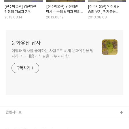
[진주박물관] 임진왜란
[진주박물관] 임진왜란
[진주박물관] 임진왜란
전쟁의 기록과 기억
당시 수군의 활약과 명의
중의 무기, 천자총통
참전
(보물647호).현자총통
2013.08.14
2013.08.12
2013.08.08
(보물885호).지자총통
(보물862호).중완구
(보물858호)
문화유산 답사
여행과 역사를 좋아하는 사람으로 세계 문화유산을 답
사하고 그 내용과 느낌을 나누고자 함.
구독하기
관련사이트