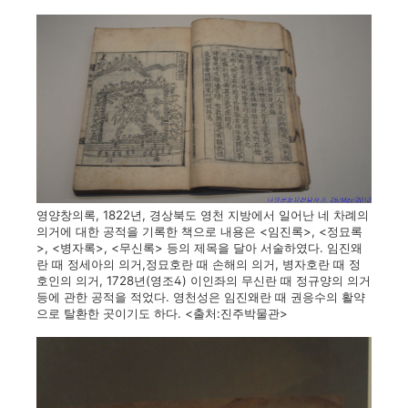
영양창의록, 1822년, 경상북도 영천 지방에서 일어난 네 차례의
의거에 대한 공적을 기록한 책으로 내용은 <임진록>, <정묘록
>, <병자록>, <무신록> 등의 제목을 달아 서술하였다. 임진왜
란 때 정세아의 의거,정묘호란 때 손해의 의거, 병자호란 때 정
호인의 의거, 1728년(영조4) 이인좌의 무신란 때 정규양의 의거
등에 관한 공적을 적었다. 영천성은 임진왜란 때 권응수의 활약
으로 탈환한 곳이기도 하다. <출처:진주박물관>