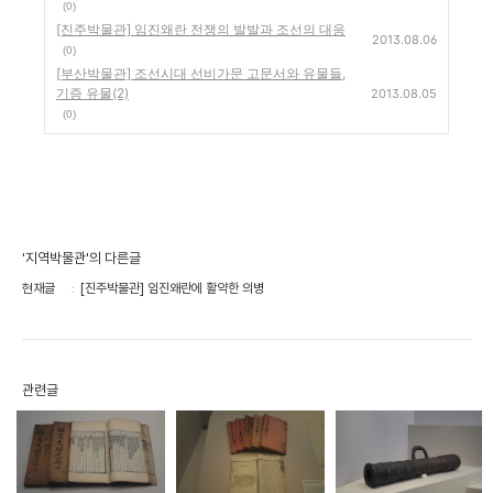
(0)
[진주박물관] 임진왜란 전쟁의 발발과 조선의 대응
2013.08.06
(0)
[부산박물관] 조선시대 선비가문 고문서와 유물들,
기증 유물(2)
2013.08.05
(0)
'지역박물관'의 다른글
현재글
[진주박물관] 임진왜란에 활약한 의병
관련글