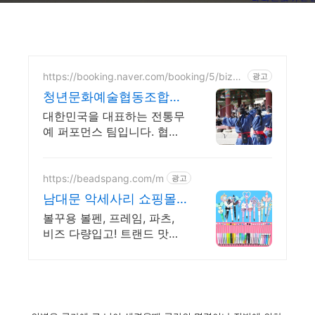
https://booking.naver.com/booking/5/bize
광고
s/605818
청년문화예술협동조합다
움
대한민국을 대표하는 전통무
예 퍼포먼스 팀입니다. 협업&
공연섭외 환영합니다.
https://beadspang.com/m
광고
남대문 악세사리 쇼핑몰
회원가입시 10%할인쿠폰
볼꾸용 볼펜, 프레임, 파츠,
비즈 다량입고! 트랜드 맛집
비즈공예전문, 볼꾸용 볼펜
다량입고, 볼꾸용 프레임,통
과형비즈,캐릭터 입고!