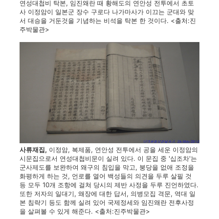
연성대첩비 탁본, 임진왜란 때 황해도의 연안성 전투에서 초토
사 이정암이 일본군 장수 구로다 나가마사가 이끄는 군대와 맞
서 대승을 거둔것을 기념하는 비석을 탁본 한 것이다. <출처:진
주박물관>
사류재집,
이정암, 복제품, 연안성 전투에서 공을 세운 이정암의
시문집으로서 연성대첩비문이 실려 있다. 이 문집 중 '십조차'는
군사제도를 보완하여 왜구의 침입을 막고, 붕당을 없애 조정을
화평하게 하는 것, 언로를 열어 백성들의 의견을 두루 살필 것
등 모두 10개 조항에 걸쳐 당시의 제반 사정을 두루 진언하였다.
또한 저자의 일대기, 왜장에 대한 답서, 의병모집 격문, 역대 일
본 침략기 등도 함께 실려 있어 국제정세와 임진왜란 전후사정
을 살펴볼 수 있게 해준다. <출처:진주박물관>