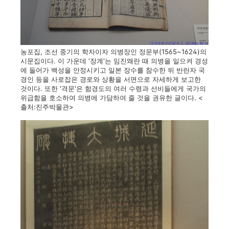
농포집, 조선 중기의 학자이자 의병장인 정문부(1565~1624)의
시문집이다. 이 가운데 '장계'는 임진왜란 때 의병을 일으켜 경성
에 들어가 백성을 안정시키고 일본 장수를 참수한 뒤 반란자 국
경인 등을 사로잡은 경로와 상황을 서면으로 자세하게 보고한
것이다. 또한 '격문'은 함경도의 여러 수령과 선비들에게 국가의
위급함을 호소하여 의병에 가담하여 줄 것을 권유한 글이다. <
출처:진주박물관>