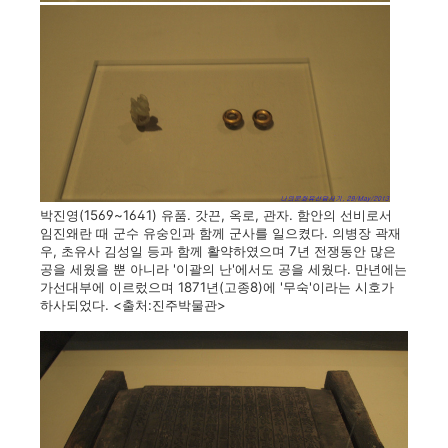
박진영(1569~1641) 유품. 갓끈, 옥로, 관자. 함안의 선비로서
임진왜란 때 군수 유숭인과 함께 군사를 일으켰다. 의병장 곽재
우, 초유사 김성일 등과 함께 활약하였으며 7년 전쟁동안 많은
공을 세웠을 뿐 아니라 '이괄의 난'에서도 공을 세웠다. 만년에는
가선대부에 이르렀으며 1871년(고종8)에 '무숙'이라는 시호가
하사되었다. <출처:진주박물관>