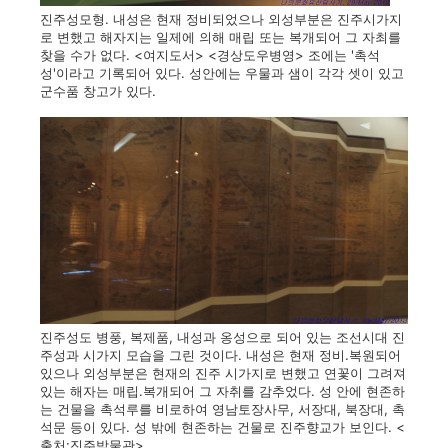
진주성모형. 내성은 현재 정비되었으나 외성부분은 진주시가지
로 변했고 해자지는 일제에 의해 매립 또는 복개되어 그 자최를
찾을 수가 없다. <여지도서> <경상도우병영> 조에는 '촉석
성'이라고 기록되어 있다. 성안에는 우물과 샘이 각각 셋이 있고
군수품 창고가 있다.
진주성도 병풍, 복제품, 내성과 옹성으로 되어 있는 조선시대 진
주성과 시가지 모습을 그린 것이다. 내성은 현재 정비.복원되어
있으나 외성부분은 현재의 진주 시가지로 변했고 연꽃이 그려져
있는 해자는 매립.복개되어 그 자취를 감추었다. 성 안에 현존하
는 건물을 촉석루를 비로하여 영남토장사무, 서장대, 북장대, 촉
석문 등이 있다. 성 밖에 현존하는 건물로 진주향교가 보인다. <
출처:진주박물관>