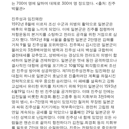
는 700여 명에 달하며 대체로 300여 명 정도였다. <출처: 진주
박물관>
진주성과 임진왜란
1592년 8월에 이르자 조선 수군과 의병의 활약으로 일본군은
배후의 위협을 느끼게 되었다. 이에 일본군은 진주를 점령하여
저항운동의 본거지를 소탕하고 전라도 공격을 위한 거점으로 삼
고자 했다. 1592년 8월 서울을 출발한 일본군 2만명은 김해를
거쳐 9월 말 진주성을 포위하였다. 진주목사 김시민은 일본군이
몰려오자 3천8백여명의 병력과 진주성 내의 백성을 규합하여
결전태세를 갖추었고, 성밖에서는 경상도와 전라도의 의병이 합
세하여 일본군을 견제하였다. 일본군은 엿새 동안 공격하였으나
결사적인 대항에 공략을 포기하고 10월10일 퇴각함으로써 조선
은 진주성 방어에 성공하였다. 제1차진주성전투는 임진왜란 삼
대첩의 하나로 일본군이 호남으로 진출하려던 계획을 좌절시킨
전략적으로도 매우 중요한 승리였다. 이 패배를 설욕하고 강화
교섭에서 유리한 위치를 차지하기 위해 9만의 일본군이 1593년
6월19일 다시 한 번 진주성을 공겨하였다. 이때 진주성 안에는
김천일을 비롯한 최경회.황진.고종후 등의 지휘부와 3천5백여
명의 병사, 6~7만명의 백성이 있었지만 철저히 무장된 일본군
과 싸워 진주성을 지키기에는 역부족이었다. 완전히 고립된 채
연일 계속되는 공세를 잘 막았으나 열흘째인 29일 일본군은 무
너진 성벽으로 난입하였다. 이때 진주성 내 함께 있었던 모든 사
람들은 맨손으로 끝까지 항전하다가 김천일.최경회 등의 지휘부
를 필두로 7만여 명이 순절하였다. 진주는 전략적으로 중요하였