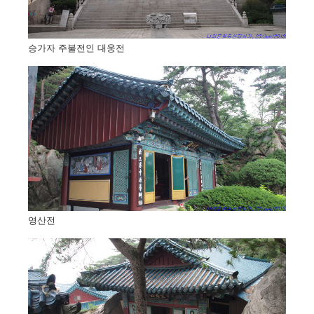
승가자 주불전인 대웅전
영산전