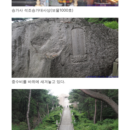
승가사 석조승가대사상(보물1000호)
중수비를 바위에 새겨놓고 있다.