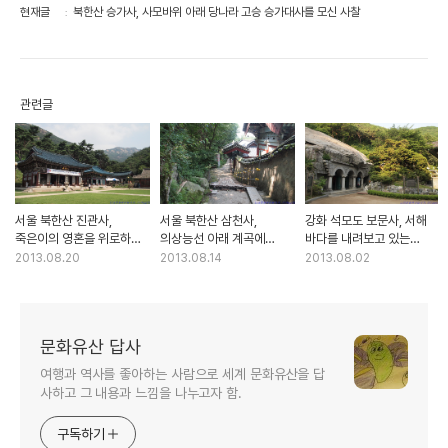
현재글
북한산 승가사, 사모바위 아래 당나라 고승 승가대사를 모신 사찰
관련글
서울 북한산 진관사,
서울 북한산 삼천사,
강화 석모도 보문사, 서해
죽은이의 영혼을 위로하는
의상능선 아래 계곡에
바다를 내려보고 있는
수륙재가 열렸던 사찰
자리잡은 고찰
우리나라 3대 관음성지
2013.08.20
2013.08.14
2013.08.02
문화유산 답사
여행과 역사를 좋아하는 사람으로 세계 문화유산을 답
사하고 그 내용과 느낌을 나누고자 함.
구독하기