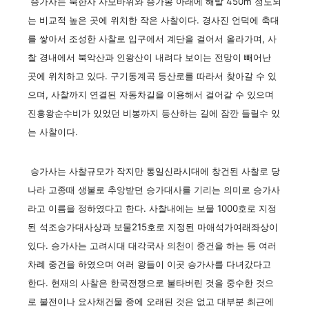
승가사는 북한사 사모바위와 승가봉 아래에 해발 450m 정도되
는 비교적 높은 곳에 위치한 작은 사찰이다. 경사진 언덕에 축대
를 쌓아서 조성한 사찰로 입구에서 계단을 걸어서 올라가며, 사
찰 경내에서 북악산과 인왕산이 내려다 보이는 전망이 빼어난
곳에 위치하고 있다. 구기동계곡 등산로를 따라서 찾아갈 수 있
으며, 사찰까지 연결된 자동차길을 이용해서 걸어갈 수 있으며
진흥왕순수비가 있었던 비봉까지 등산하는 길에 잠깐 들릴수 있
는 사찰이다.
승가사는 사찰규모가 작지만 통일신라시대에 창건된 사찰로 당
나라 고종때 생불로 추앙받던 승가대사를 기리는 의미로 승가사
라고 이름을 정하였다고 한다. 사찰내에는 보물 1000호로 지정
된 석조승가대사상과 보물215호로 지정된 마애석가여래좌상이
있다. 승가사는 고려시대 대각국사 의천이 중건을 하는 등 여러
차례 중건을 하였으며 여러 왕들이 이곳 승가사를 다녀갔다고
한다. 현재의 사찰은 한국전쟁으로 불타버린 것을 중수한 것으
로 불전이나 요사채건물 중에 오래된 것은 없고 대부분 최근에