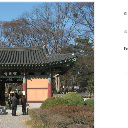
최
최
근
글
과
인
공
기
글
페
F
이
스
북
트
위
터
플
러
Ca
그
인