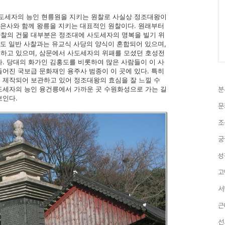
도세자의 능인 현륭원을 지키는 원찰로 사실상 정조대왕이
봉은사와 함께 왕릉을 지키는 대표적인 원찰이다. 원래부터
찰의 건물 대부분은 정조대에 사도세자의 명복을 빌기 위
치도 일반 사찰과는 유교식 사당의 양식이 혼합되어 있으며,
하고 있으며, 삼문에서 사도세자의 위패를 모셨던 호성전
. 당대의 화가인 김홍도를 비롯하여 많은 사람들이 이 사
어진 국보급 문화재인 용주사 범종이 이 곳에 있다. 특히
 제작되어 보관하고 있어 정조대왕의 효심을 잘 느낄 수
도세자의 능인 융건릉에서 가까운 곳 수원화성으로 가는 길
분
보인다.
문
조
궁
성
고
서
근
선