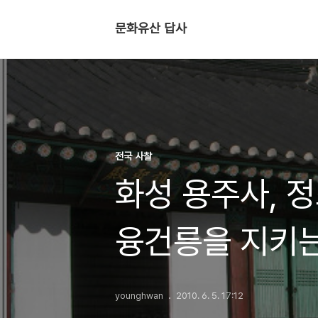
문화유산 답사
전국 사찰
화성 용주사, 
융건릉을 지키는
younghwan
2010. 6. 5. 17:12