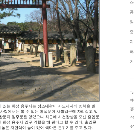
스
중
일
중
지
해
기
T
여
에 있는 화성 용주사는 정조대왕이 사도세자의 명복을 빌
경
 사찰에서는 볼 수 없는 홍살문이 사찰입구에 자리잡고 있
천왕문과 일주문은 없었으나 최근에 사천왕상을 모신 출입문
스
 화성 용주사 입구 역할을 해 왔다고 할 수 있다. 출입문
주
겨놓은 자연석이 놓여 있어 색다른 분위기를 주고 있다.