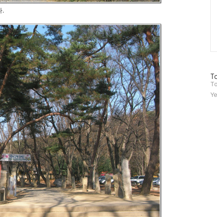
.
방
To
문
To
자
Ye
수