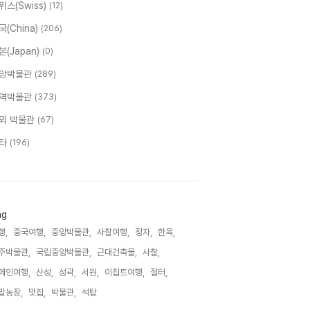
위스(Swiss)
(12)
국(China)
(206)
본(Japan)
(0)
앙박물관
(289)
역박물관
(373)
외 박물관
(67)
타
(196)
ag
행,
중국여행,
중앙박물관,
사찰여행,
정자,
한옥,
주박물관,
국립중앙박물관,
근대건축물,
사찰,
페인여행,
산성,
성곽,
서원,
이집트여행,
절터,
말농장,
맛집,
박물관,
석탑,