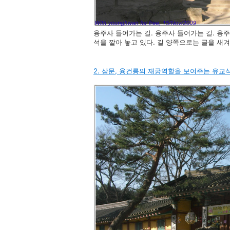
용주사 들어가는 길.
용주사 들어가는 길. 용
석을 깔아 놓고 있다. 길 양쪽으로는 글을 새
2. 삼문, 융건릉의 재궁역할을 보여주는 유교