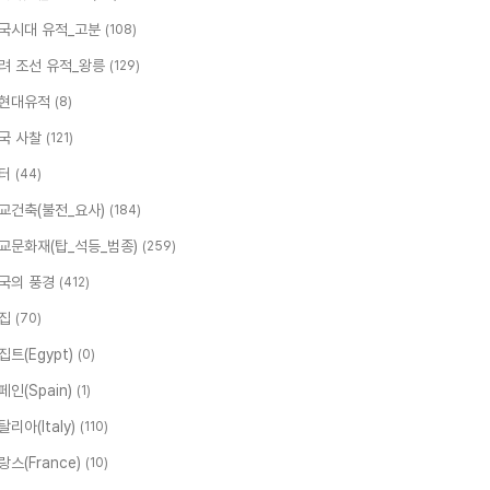
국시대 유적_고분
(108)
려 조선 유적_왕릉
(129)
현대유적
(8)
국 사찰
(121)
터
(44)
교건축(불전_요사)
(184)
교문화재(탑_석등_범종)
(259)
국의 풍경
(412)
집
(70)
집트(Egypt)
(0)
페인(Spain)
(1)
탈리아(Italy)
(110)
랑스(France)
(10)