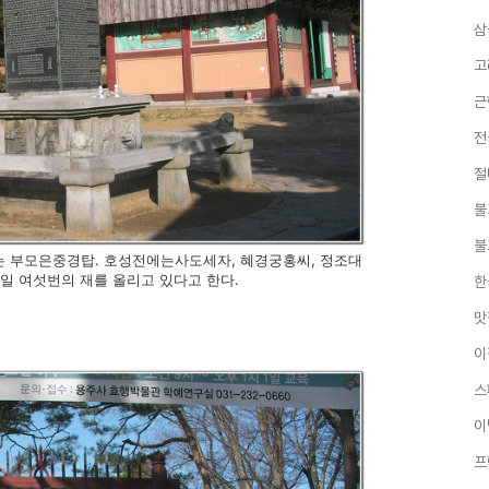
삼
고
근
전
절
불
불
는 부모은중경탑.
호성전에는사도세자, 혜경궁홍씨, 정조대
매일 여섯번의 재를 올리고 있다고 한다.
한
맛
이
스
이
프