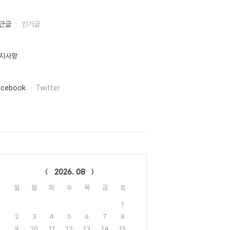
근글
인기글
지사항
acebook
Twitter
lendar
2026. 08
일
월
화
수
목
금
토
1
2
3
4
5
6
7
8
9
10
11
12
13
14
15