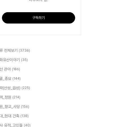
구독하기
류 전체보기
(3736)
화유산이야기
(35)
선 관아
(186)
궐_종묘
(144)
곽(산성_읍성)
(225)
택_정원
(214)
원_향교_사당
(156)
대_현대 건축
(138)
사 유적_고인돌
(40)