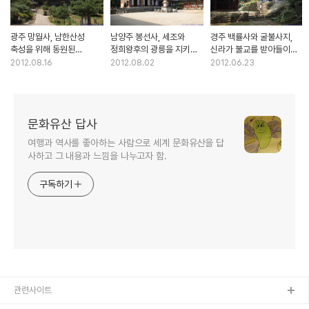
광주 망월사, 남한산성
남양주 봉선사, 세조와
경주 백률사와 굴불사지,
축성을 위해 동원된
정희왕후의 광릉을 지키는
신라가 불교를 받아들이
승병들을 위해 창건한 사찰
대표적인 원찰
계기가 되었던 이차돈의
2012.08.16
2012.08.02
2012.06.23
순교와 관련된 사찰
문화유산 답사
여행과 역사를 좋아하는 사람으로 세계 문화유산을 답
사하고 그 내용과 느낌을 나누고자 함.
구독하기
관련사이트