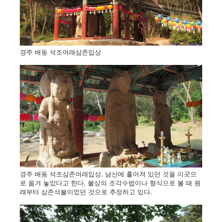
경주 배동 석조여래삼존입상
경주 배동 석조삼존여래입상. 남산에 흩어져 있던 것을 이곳으
로 옮겨 놓았다고 한다. 불상의 조각수법이나 형식으로 볼 때 원
래부터 삼존석불이었던 것으로 추정하고 있다.