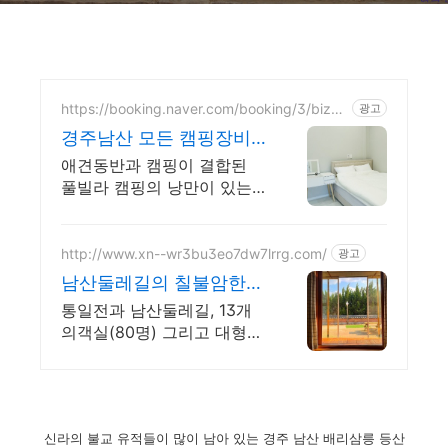
https://booking.naver.com/booking/3/bize
광고
s/1050296
경주남산 모든 캠핑장비
올 세팅!!
애견동반과 캠핑이 결합된
풀빌라 캠핑의 낭만이 있는
곳 펜션에서 캠핑의 낭만을
느껴 보세요.
http://www.xn--wr3bu3eo7dw7lrrg.com/
광고
남산둘레길의 칠불암한옥
펜션
통일전과 남산둘레길, 13개
의객실(80명) 그리고 대형주
차장을 갖춘 칠불암한옥펜션
신라의 불교 유적들이 많이 남아 있는 경주 남산 배리삼릉 등산