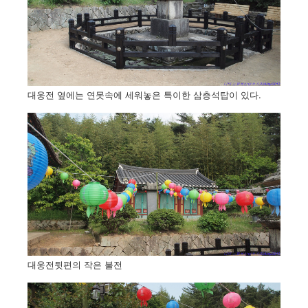
대웅전 옆에는 연못속에 세워놓은 특이한 삼층석탑이 있다.
대웅전뒷편의 작은 불전