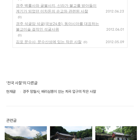
경주 백률사와 굴불사지, 신라가 불교를 받아들이
계기가 되었던 이차돈의 순교와 관련된 사찰
2012.06.23
(0)
경주 석굴암 석굴(국보24호), 동아시아를 대표하는
불교미술 걸작인 석굴사원
2012.06.01
(0)
김포 문수사, 문수산성에 있는 작은 사찰
2012.05.09
(0)
'전국 사찰'의 다른글
현재글
경주 망월사, 배리삼릉이 있는 계곡 입구의 작은 사찰
관련글