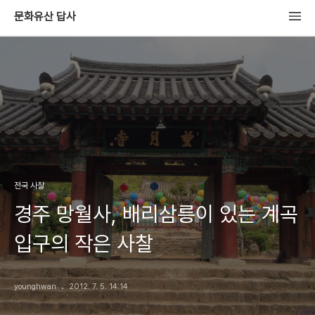
문화유산 답사
전국 사찰
경주 망월사, 배리삼릉이 있는 계곡
입구의 작은 사찰
younghwan
2012. 7. 5. 14:14