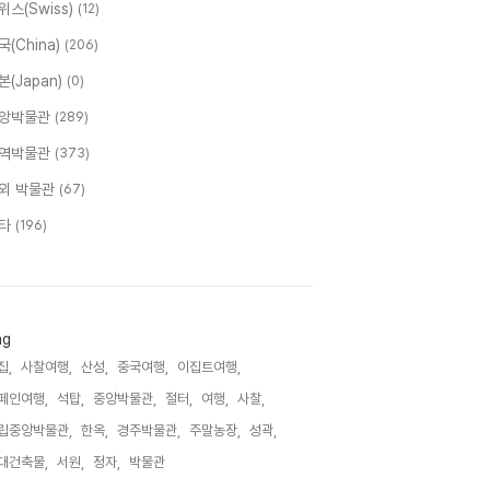
위스(Swiss)
(12)
국(China)
(206)
본(Japan)
(0)
앙박물관
(289)
역박물관
(373)
외 박물관
(67)
타
(196)
ag
집,
사찰여행,
산성,
중국여행,
이집트여행,
페인여행,
석탑,
중앙박물관,
절터,
여행,
사찰,
립중앙박물관,
한옥,
경주박물관,
주말농장,
성곽,
대건축물,
서원,
정자,
박물관,