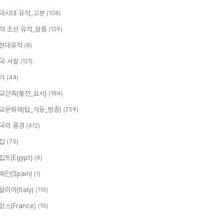
국시대 유적_고분
(108)
려 조선 유적_왕릉
(129)
현대유적
(8)
국 사찰
(121)
터
(44)
교건축(불전_요사)
(184)
교문화재(탑_석등_범종)
(259)
국의 풍경
(412)
집
(70)
집트(Egypt)
(0)
페인(Spain)
(1)
탈리아(Italy)
(110)
랑스(France)
(10)