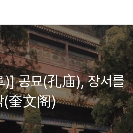
)] 공묘(孔庙), 장서를
각(奎文阁)