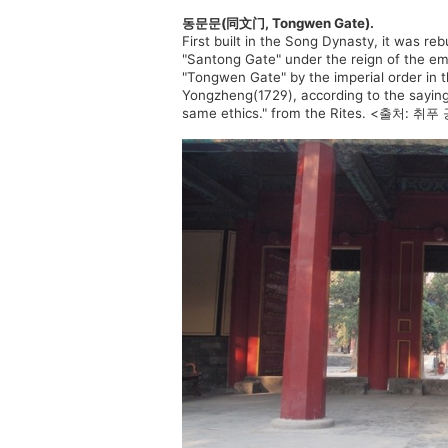
동문문(同文门, Tongwen Gate).
First built in the Song Dynasty, it was re
"Santong Gate" under the reign of the e
"Tongwen Gate" by the imperial order in 
Yongzheng(1729), according to the saying 
same ethics." from the Rites. <출처: 취