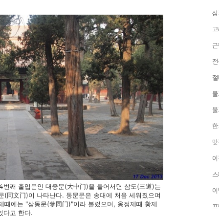
삼
고
근
전
절
불
불
한
맛
이
스
孔廟) 4번째 출입문인 대중문(大中门)을 들어서면 삼도(三道)는
이
문(同文门)이 나타난다. 동문문은 송대에 처음 세워졌으며
제때에는 "삼동문(參同门)"이라 불렀으며, 옹정제때 황제
프
었다고 한다.