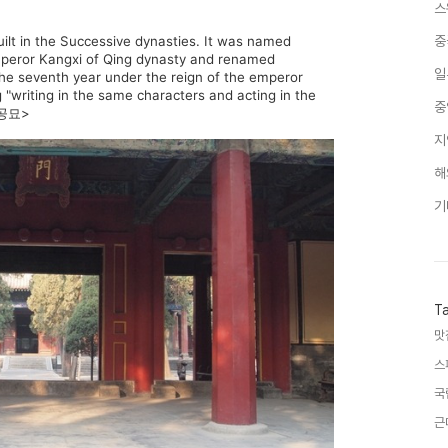
스
built in the Successive dynasties. It was named
중
mperor Kangxi of Qing dynasty and renamed
일
the seventh year under the reign of the emperor
"writing in the same characters and acting in the
중
푸 공묘>
지
해
기
T
맛
스
국
근