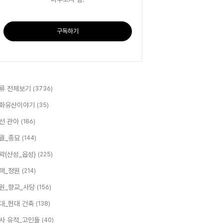
구독하기
류 전체보기
(3736)
화유산이야기
(35)
선 관아
(186)
궐_종묘
(144)
곽(산성_읍성)
(225)
택_정원
(214)
원_향교_사당
(156)
대_현대 건축
(138)
사 유적_고인돌
(40)