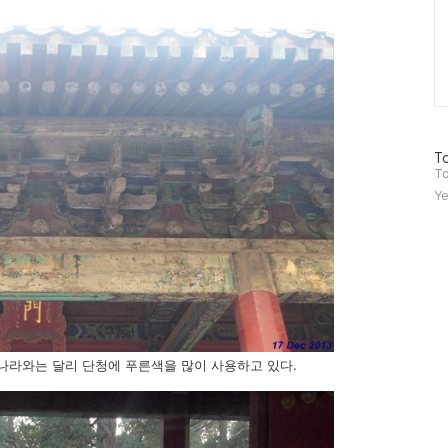
방
To
문
To
자
Ye
수
나라와는 달리 단청에 푸른색을 많이 사용하고 있다.