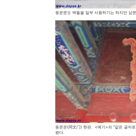
동문문도 벽돌을 일부 사용하기는 하지만 삼문
동문문(同文门) 현판. <예기>의 "같은 글자
왔다.