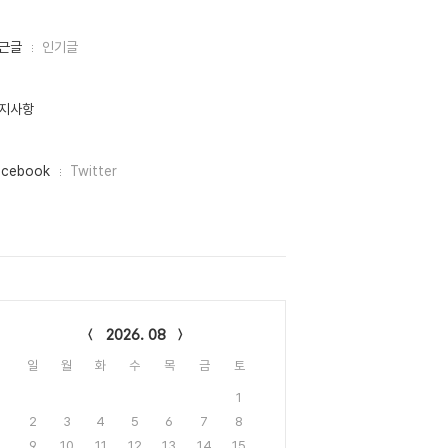
근글
인기글
지사항
acebook
Twitter
lendar
2026. 08
일
월
화
수
목
금
토
1
2
3
4
5
6
7
8
9
10
11
12
13
14
15