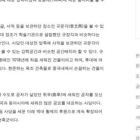
글, 서적 등을 보관하던 장소인 규문각(奎文阁)을 볼 수 있
선시대 정조가 학술기관으로 설립했던 규장각과 비슷하다는
 보인다. 사당인 대성전 앞쪽에 서적을 보관하던 규문각이
 볼 수 있는 강학공간과 비슷한 공간배치라 할 수 있다. 규
분
종때인 1018년에 처음 세워진 건물이라고 하며, 후대에 여
문
있다. 현존하는 목조 건축물로 중국내에서 손꼽히는 건물이
조
궁
 수도로 공자가 살았던 취푸(曲阜)에 세워진 공자를 모신
성
중국과 동아시아에 세워진 많은 공묘를 대표하는 사당이다.
고
음 사당을 세운 이래 역대 황제의 후원으로 계속 확장되어
서
건축군이다.
근
선