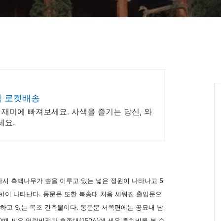
착 로켓배송
재미에 빠져보세요. 사색을 즐기는 당신, 와
세요.
시 측백나무가 숲을 이루고 있는 넓은 정원이 나타나고 5
ate)이 나타난다. 동문문 또한 북송대 처음 세워진 출입문으
 하고 있는 목조 건축물이다. 동문문 서쪽편에는 공묘내 남
)때 세운 영락비정과 효종대(1504)에 세운 홍치비를 볼 수