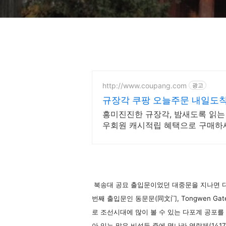
http://www.coupang.com
광고
규장각 쿠팡 오늘주문 내일도
흥미진진한 규장각, 밤새도록 읽는 
우회원 캐시적립 혜택으로 구매하
북송대 공묘 출입문이었던 대중문을 지나면 다
번째 출입문인 동문문(同文门, Tongwen G
로 조선시대에 많이 볼 수 있는 다포계 공포를
아 있는 많은 비석들 중에 명나라 영락제(1417