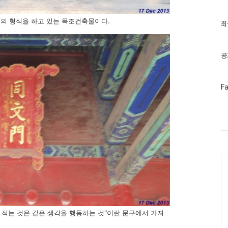
의 형식을 하고 있는 목조건축물이다.
최
최
근
글
과
인
공
기
글
페
F
이
스
북
트
위
터
플
러
Ca
그
인
로 적는 것은 같은 생각을 행동하는 것"이란 문구에서 가져