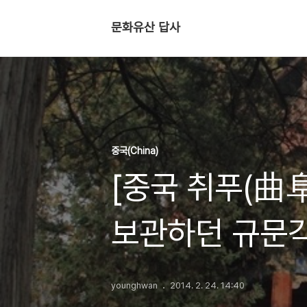
문화유산 답사
중국(China)
[중국 취푸(曲阜
보관하던 규문
younghwan
2014. 2. 24. 14:40