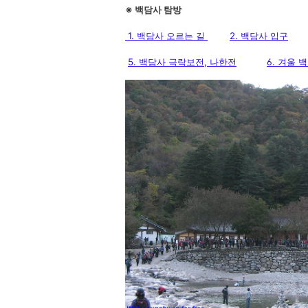
※ 백담사 탐방
1. 백담사 오르는 길
2. 백담사 입구
5. 백담사 극락보전, 나한전
6. 겨울 