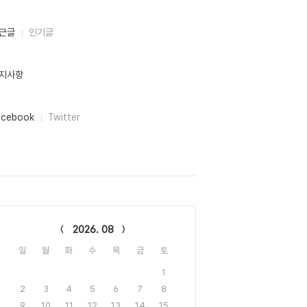
근글
인기글
지사항
acebook
Twitter
lendar
2026. 08
일
월
화
수
목
금
토
1
2
3
4
5
6
7
8
9
10
11
12
13
14
15