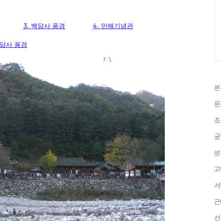
3. 백담사 풍경
4. 만해기념관
백담사 풍경
분
문
조
궁
성
고
서
근
선