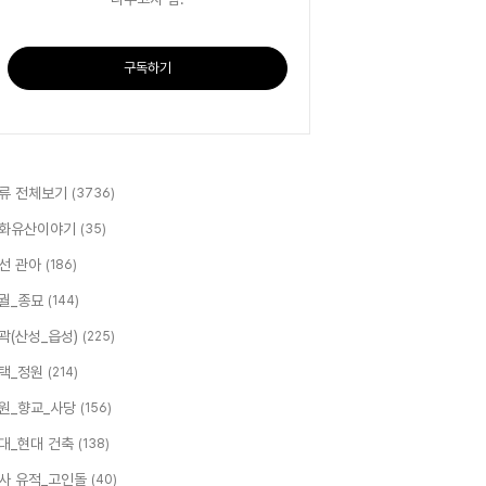
구독하기
류 전체보기
(3736)
화유산이야기
(35)
선 관아
(186)
궐_종묘
(144)
곽(산성_읍성)
(225)
택_정원
(214)
원_향교_사당
(156)
대_현대 건축
(138)
사 유적_고인돌
(40)