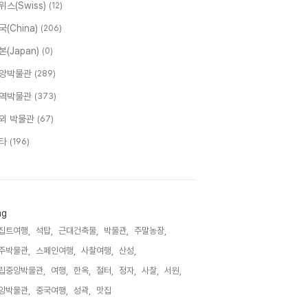
위스(Swiss)
(12)
국(China)
(206)
본(Japan)
(0)
앙박물관
(289)
역박물관
(373)
외 박물관
(67)
타
(196)
ag
집트여행,
석탑,
근대건축물,
박물관,
주말농장,
주박물관,
스페인여행,
사찰여행,
산성,
립중앙박물관,
여행,
한옥,
절터,
정자,
사찰,
서원,
앙박물관,
중국여행,
성곽,
맛집,