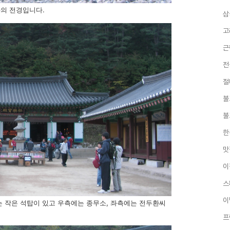
의 전경입니다.
삼
고
근
전
절
불
불
한
맛
이
스
이
는 작은 석탑이 있고 우측에는 종무소, 좌측에는 전두환씨
프