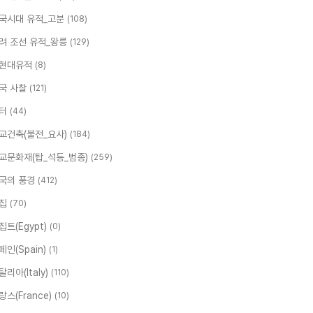
국시대 유적_고분
(108)
려 조선 유적_왕릉
(129)
현대유적
(8)
국 사찰
(121)
터
(44)
교건축(불전_요사)
(184)
교문화재(탑_석등_범종)
(259)
국의 풍경
(412)
집
(70)
집트(Egypt)
(0)
페인(Spain)
(1)
탈리아(Italy)
(110)
랑스(France)
(10)