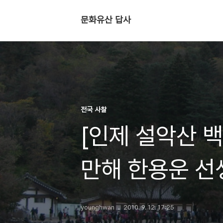
문화유산 답사
전국 사찰
[인제 설악산 
만해 한용운 선
younghwan
2010. 9. 12. 17:25