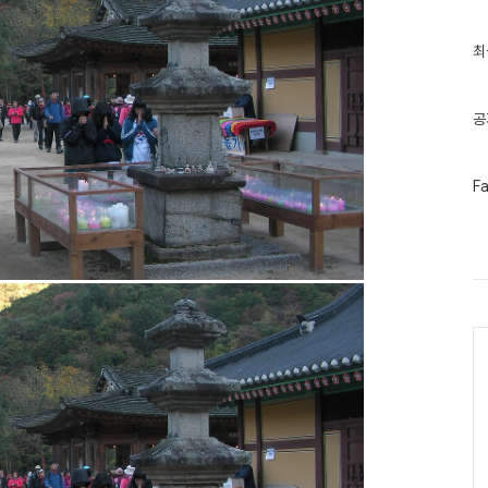
최
최
근
글
과
인
공
기
글
페
F
이
스
북
트
위
터
플
러
Ca
그
인