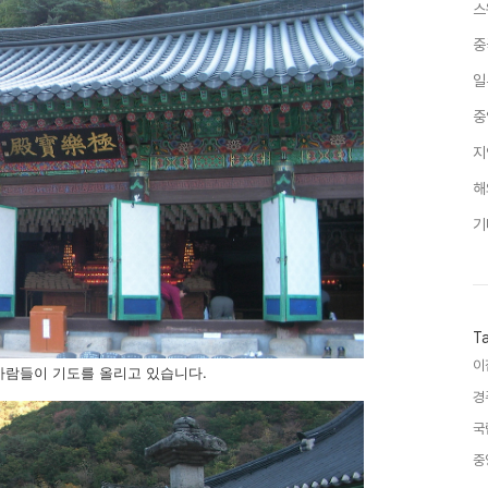
스
중
일
중
지
해
기
T
이
사람들이 기도를 올리고 있습니다.
경
국
중