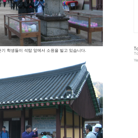
방
To
춘기 학생들이 석탑 앞에서 소원을 빌고 있습니다.
문
To
자
Ye
수