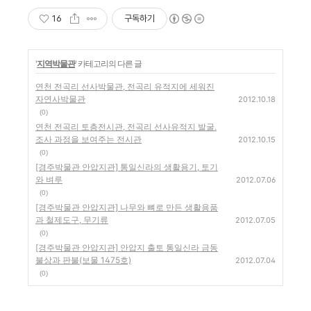
16
구독하기
'
지역박물관
' 카테고리의 다른 글
연천 전곡리 선사박물관, 전곡리 유적지에 세워진
자연사박물관
2012.10.18
(0)
연천 전곡리 토층전시관, 전곡리 선사유적지 발굴.
조사 과정을 보여주는 전시관
2012.10.15
(0)
[경주박물관 안압지관] 통일신라의 생활용기, 토기
와 벼루
2012.07.06
(0)
[경주박물관 안압지관] 나무와 뼈로 만든 생활용품
과 철제도구, 무기류
2012.07.05
(0)
[경주박물관 안압지관] 안압지 출토 통일신라 금동
불상과 판불(보물 1475호)
2012.07.04
(0)