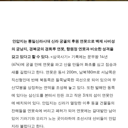
안압지는 통일신라시대 신라 궁궐의 후원 연못으로 백제 사비성
의 궁낭지, 경복궁의 경회루 연못, 향원정 연못과 비슷한 성격을
갖고 있다고 할 수 있다.
<삼국사기> 기록에는 문무왕 14년
(674)에 궁궐 안에 연못을 파고 산을 만들어 화초를 심고 짐승과
새를 길렀다고 한다. 연못은 동서 200m, 남북180m로 서남쪽은
직선형인데 반해 북동쪽은 들쭉날쭉한 곡선으로 되어 있으며 무
산12봉을 상징하는 연덕을 조성해 놓고 있다. 또한 발해만 동쪽
에 있다는 삼신도를 본떠서 만든 크고 작은 3개의 섬이 연못안
에 배치되어 있다. 안입지는 신라가 멸망한 이후 동궐 건물들의
잔해들을 연못속에 버리고 폐허가 되어 연못에는 갈대밭만 남아
있어 기러기와 오리가 노는 곳이라하여 조선시대 선비들이 안압
지라 불렀다고 한다.