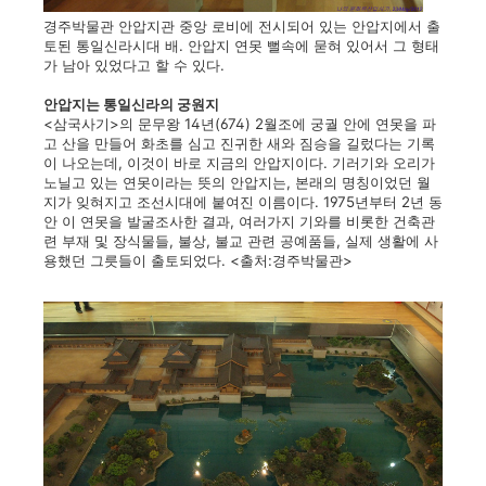
경주박물관 안압지관 중앙 로비에 전시되어 있는 안압지에서 출
토된 통일신라시대 배. 안압지 연못 뻘속에 묻혀 있어서 그 형태
가 남아 있었다고 할 수 있다.
안압지는 통일신라의 궁원지
<삼국사기>의 문무왕 14년(674) 2월조에 궁궐 안에 연못을 파
고 산을 만들어 화초를 심고 진귀한 새와 짐승을 길렀다는 기록
이 나오는데, 이것이 바로 지금의 안압지이다. 기러기와 오리가
노닐고 있는 연못이라는 뜻의 안압지는, 본래의 명칭이었던 월
지가 잊혀지고 조선시대에 붙여진 이름이다. 1975년부터 2년 동
안 이 연못을 발굴조사한 결과, 여러가지 기와를 비롯한 건축관
련 부재 및 장식물들, 불상, 불교 관련 공예품들, 실제 생활에 사
용했던 그릇들이 출토되었다. <출처:경주박물관>