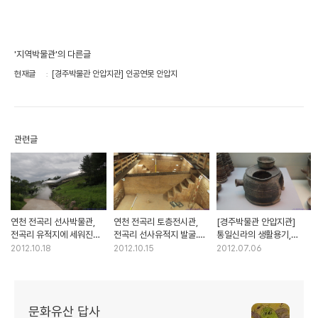
'지역박물관'의 다른글
현재글
[경주박물관 안압지관] 인공연못 안압지
관련글
연천 전곡리 선사박물관,
연천 전곡리 토층전시관,
[경주박물관 안압지관]
전곡리 유적지에 세워진
전곡리 선사유적지 발굴.
통일신라의 생활용기,
자연사박물관
조사 과정을 보여주는
토기와 벼루
2012.10.18
2012.10.15
2012.07.06
전시관
문화유산 답사