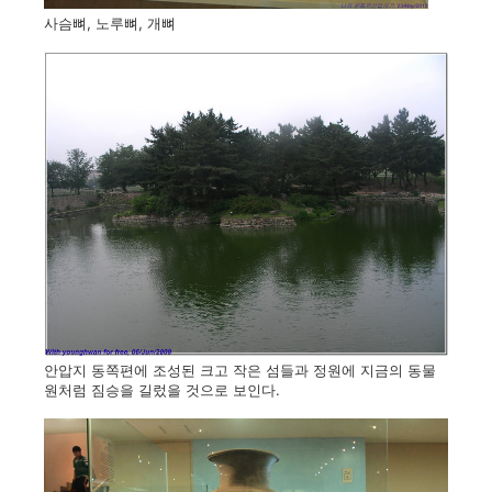
사슴뼈, 노루뼈, 개뼈
안압지 동쪽편에 조성된 크고 작은 섬들과 정원에 지금의 동물
원처럼 짐승을 길렀을 것으로 보인다.