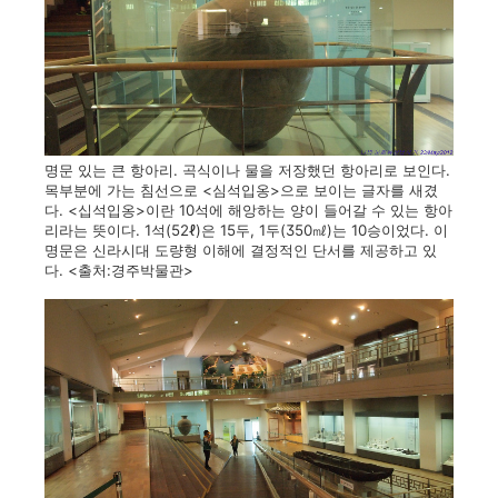
명문 있는 큰 항아리. 곡식이나 물을 저장했던 항아리로 보인다.
목부분에 가는 침선으로 <심석입옹>으로 보이는 글자를 새겼
다. <십석입옹>이란 10석에 해앙하는 양이 들어갈 수 있는 항아
리라는 뜻이다. 1석(52ℓ)은 15두, 1두(350㎖)는 10승이었다. 이
명문은 신라시대 도량형 이해에 결정적인 단서를 제공하고 있
다. <출처:경주박물관>