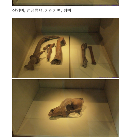
산양뼈, 맹금류뼈, 기러기뼈, 꿩뼈