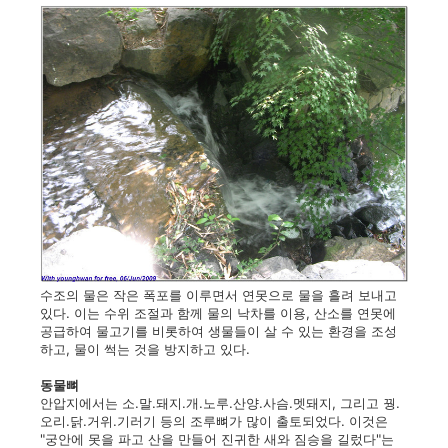
수조의 물은 작은 폭포를 이루면서 연못으로 물을 흘려 보내고
있다. 이는 수위 조절과 함께 물의 낙차를 이용, 산소를 연못에
공급하여 물고기를 비롯하여 생물들이 살 수 있는 환경을 조성
하고, 물이 썩는 것을 방지하고 있다.
동물뼈
안압지에서는 소.말.돼지.개.노루.산양.사슴.멧돼지, 그리고 꿩.
오리.닭.거위.기러기 등의 조루뼈가 많이 출토되었다. 이것은
"궁안에 못을 파고 산을 만들어 진귀한 새와 짐승을 길렀다"는