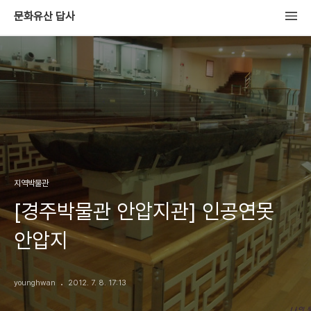
문화유산 답사
지역박물관
[경주박물관 안압지관] 인공연못
안압지
younghwan
2012. 7. 8. 17:13