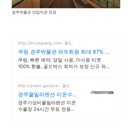
경주박물관 안압지관 전경
http://m.coupang.com
광고
쿠팡 경주박물관 와우회원 최대 87% 할
인
쿠팡, 빠른 예약, 당일 사용, 미사용 티켓
100% 환불, 골드박스 최저가 보장 신규 와우
회원 최대 2만3천원 쿠폰팩+5% 추가적립 혜
택! 여행도 이제 쿠팡에서!
http://avant-garde.kr
광고
경주풀빌라펜션 미온수풀
무료 7월 연박특가 5만원
경주가성비풀빌라펜션 미온
할인
수풀장 24시간 무료 전용바
베큐장, 편백찜질방, 독채풀
빌라 경주가성비풀빌라펜션
미온수풀장 24시간 무료