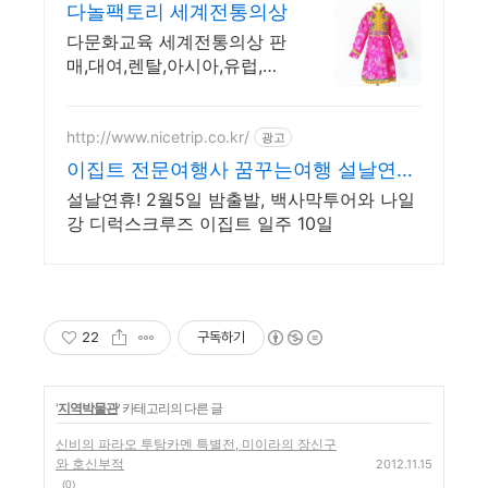
다놀팩토리 세계전통의상
다문화교육 세계전통의상 판
매,대여,렌탈,아시아,유럽,아
프리카,아메리카의상
http://www.nicetrip.co.kr/
광고
이집트 전문여행사 꿈꾸는여행 설날연휴!
2월5일 밤출발
설날연휴! 2월5일 밤출발, 백사막투어와 나일
강 디럭스크루즈 이집트 일주 10일
22
구독하기
'
지역박물관
' 카테고리의 다른 글
신비의 파라오 투탕카멘 특별전, 미이라의 장신구
와 호신부적
2012.11.15
(0)