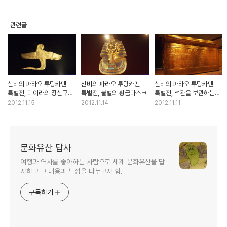
관련글
신비의 파라오 투탕카멘
신비의 파라오 투탕카멘
신비의 파라오 투탕카멘
특별전, 미이라의 장신구와
특별전, 불별의 황금마스크
특별전, 석관을 보관하는
호신부적
바깥쪽 사당들
2012.11.15
2012.11.14
2012.11.11
문화유산 답사
여행과 역사를 좋아하는 사람으로 세계 문화유산을 답
사하고 그 내용과 느낌을 나누고자 함.
구독하기