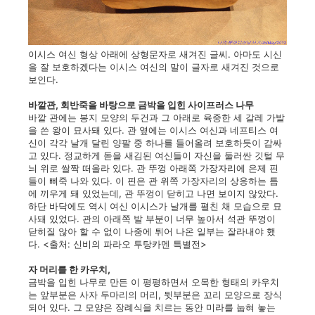
이시스 여신 형상 아래에 상형문자로 새겨진 글씨. 아마도 시신
을 잘 보호하겠다는 이시스 여신의 말이 글자로 새겨진 것으로
보인다.
바깥관, 회반죽을 바탕으로 금박을 입힌 사이프러스 나무
바깥 관에는 봉지 모양의 두건과 그 아래로 육중한 세 갈레 가발
을 쓴 왕이 묘사돼 있다. 관 옆에는 이시스 여신과 네프티스 여
신이 각각 날개 달린 양팔 중 하나를 들어올려 보호하듯이 감싸
고 있다. 정교하게 돋을 새김된 여신들이 자신을 둘러싼 깃털 무
늬 위로 쌀짝 떠올라 있다. 관 뚜껑 아래쪽 가장자리에 은제 핀
들이 삐죽 나와 있다. 이 핀은 관 위쪽 가장자리의 상응하는 틈
에 끼우게 돼 있었는데, 관 뚜껑이 닫히고 나면 보이지 않았다.
하단 바닥에도 역시 여신 이시스가 날개를 펼친 채 모습으로 묘
사돼 있었다. 관의 아래쪽 발 부분이 너무 높아서 석관 뚜껑이
닫히질 않아 할 수 없이 나중에 튀어 나온 일부는 잘라내야 했
다.
<출처: 신비의 파라오 투탕카멘 특별전>
자 머리를 한 카우치,
금박을 입힌 나무로 만든 이 평평하면서 오목한 형태의 카우치
는 앞부분은 사자 두마리의 머리, 뒷부분은 꼬리 모양으로 장식
되어 있다. 그 모양은 장례식을 치르는 동안 미라를 눕혀 놓는