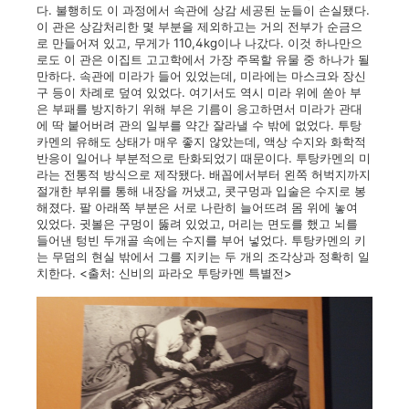
다. 불행히도 이 과정에서 속관에 상감 세공된 눈들이 손실됐다.
이 관은 상감처리한 몇 부분을 제외하고는 거의 전부가 순금으
로 만들어져 있고, 무게가 110,4kg이나 나갔다. 이것 하나만으
로도 이 관은 이집트 고고학에서 가장 주목할 유물 중 하나가 될
만하다. 속관에 미라가 들어 있었는데, 미라에는 마스크와 장신
구 등이 차례로 덮여 있었다. 여기서도 역시 미라 위에 쏟아 부
은 부패를 방지하기 위해 부은 기름이 응고하면서 미라가 관대
에 딱 붙어버려 관의 일부를 약간 잘라낼 수 밖에 없었다. 투탕
카멘의 유해도 상태가 매우 좋지 않았는데, 액상 수지와 화학적
반응이 일어나 부분적으로 탄화되었기 때문이다. 투탕카멘의 미
라는 전통적 방식으로 제작됐다. 배꼽에서부터 왼쪽 허벅지까지
절개한 부위를 통해 내장을 꺼냈고, 콧구멍과 입술은 수지로 봉
해졌다. 팔 아래쪽 부분은 서로 나란히 늘어뜨려 몸 위에 놓여
있었다. 귓볼은 구멍이 뚫려 있었고, 머리는 면도를 했고 뇌를
들어낸 텅빈 두개골 속에는 수지를 부어 넣었다. 투탕카멘의 키
는 무덤의 현실 밖에서 그를 지키는 두 개의 조각상과 정확히 일
치한다.
<출처: 신비의 파라오 투탕카멘 특별전>