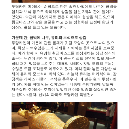
투탕카멘 미이라는 순금으로 만든 속관 바깥에도 나무에 금박을
입히과 보석 등으로 화려하게 상감을 입힌 2개의 관에 들어가
있었다. 속관과 마찬가지로 관은 미이라의 형상을 하고 있으며
황금마스크와 같은 얼굴을 하고 있는 정형화된 표정에 왕권의
상징인 홀을 들고 있는 모습이다.
가운데 관, 금박에 나무, 유리와 보석으로 상감
투탕카멘의 가운데 관은 몸체가 깃털 모양의 옷으로 싸여 있으
며, 휘장과 턱수염은 그가 내세를 지배하는 통치자임을 보여준
다. 이와 함께 저 유명한 황금마스크를 연상케하는 상감 장식의
줄무늬 두건이 씌어져 있다. 이 관은 이집트 전역에 칠보 세공이
널리 퍼져 있음을 보여주는 대표적 사례다. 깃털 모양의 무늬는
수많은 도금 조각들로 이루어져 있다. 미리 잘라 놓은 다양한 색
채의 유리와 준보석이 박혀 있다. 하늘색 유리는 터키석이며, 감
청색은 라피스 라줄리, 적색은 홍옥수다. 이 관은 원래 투탕카멘
의 전임자를 위해 만든 것이었는데 나중에 투탕카멘에 맞도록
재손질한 것이라는 추측이 있었지만 이를 입증할 실질적인 증거
는 없다.
<출처: 신비의 파라오 투탕카멘 특별전>