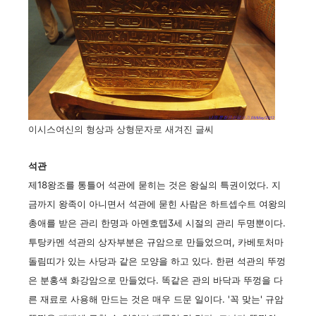
이시스여신의 형상과 상형문자로 새겨진 글씨
석관
제18왕조를 통틀어 석관에 묻히는 것은 왕실의 특권이었다. 지
금까지 왕족이 아니면서 석관에 묻힌 사람은 하트셉수트 여왕의
총애를 받은 관리 한명과 아멘호텝3세 시절의 관리 두명뿐이다.
투탕카멘 석관의 상자부분은 규암으로 만들었으며, 카베토처마
돌림띠가 있는 사당과 같은 모양을 하고 있다. 한편 석관의 뚜껑
은 분홍색 화강암으로 만들었다. 똑같은 관의 바닥과 뚜껑을 다
른 재료로 사용해 만드는 것은 매우 드문 일이다. '꼭 맞는' 규암