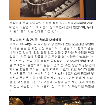
투탕카멘 무덤 발굴당시 모습을 찍은 사진. 설명에서처럼 가운
데관과 바깥관 사이에 기름이 응고하면서 검게 변했으며, 두개
의 관이 붙어 있는 상태를 하고 있다.
금속으로 된 속 관, 금, 유리와 보석상감
무게가 110.4kg이나 나가는 가장 안쪽에 있는 순금관은 무덤에
서 나온 유물 중 가장 멋진 보물이다. 이 관은 미라 형태의 왕을
나타내고 있는데, 깃털 옷을 입고 신을 상징하는 턱수염을 하고
있으며, 양쪽 팔에 황홀을 쥐고 두건을 썼다. 황금 마스크와 마
찬가지로 이 관의 얼굴 표정은 공식적이고 이상적인 왕의 초상
을 보여준다. 불행하게도 짙은 라인의 눈 주변 상감 세공은 관에
제의용 향유를 뿌리는 바람에 지워져 버렸다. 깃털 무늬와 표면
의 새김글은, 다리 부분의 여신 이시스와 네프티스의 정교한 부
조처럼 두꺼운 순금 판을 끌로 새긴 것이다. 이는 원래 새 모습
을 한 여신들을 그린 것이었는데, 나중에 끌로 새긴 것에 호화롭
게 상감 세공한 것이다.
<출처: 신비의 파라오 투탕카멘 특별전
>