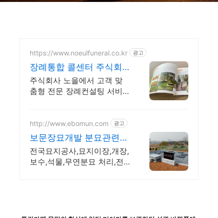
https://www.noeulfuneral.co.kr
광고
장례통합 콜센터 주식회
사노을 장례통합콜센터
주식회사 노을에서 고객 맞
춤형 전문 장례컨설팅 서비
스를 제공 해 드립니다.
http://www.ebomun.com
광고
보문장묘개발 분묘관련전
문업체 장례지도사 작업
전국묘지공사,묘지이장,개장,
수행
보수,석물,무연분묘 처리,전
국할인금액상담!