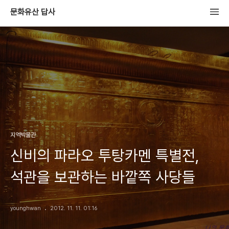
문화유산 답사
지역박물관
신비의 파라오 투탕카멘 특별전,
석관을 보관하는 바깥쪽 사당들
younghwan
2012. 11. 11. 01:16