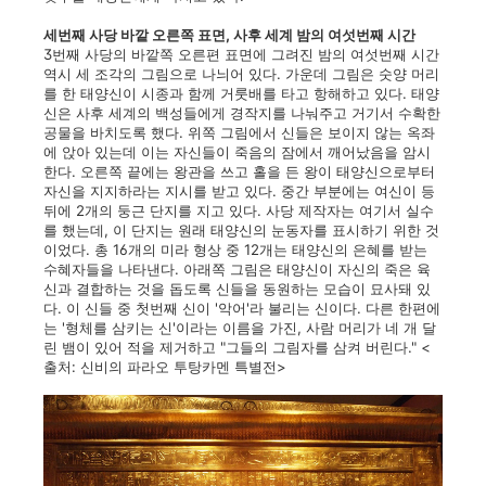
세번째 사당 바깥 오른쪽 표면, 사후 세계 밤의 여섯번째 시간
3번째 사당의 바깥쪽 오른편 표면에 그려진 밤의 여섯번째 시간
역시 세 조각의 그림으로 나늬어 있다. 가운데 그림은 숫양 머리
를 한 태양신이 시종과 함께 거룻배를 타고 항해하고 있다. 태양
신은 사후 세계의 백성들에게 경작지를 나눠주고 거기서 수확한
공물을 바치도록 했다. 위쪽 그림에서 신들은 보이지 않는 옥좌
에 앉아 있는데 이는 자신들이 죽음의 잠에서 깨어났음을 암시
한다. 오른쪽 끝에는 왕관을 쓰고 홀을 든 왕이 태양신으로부터
자신을 지지하라는 지시를 받고 있다. 중간 부분에는 여신이 등
뒤에 2개의 둥근 단지를 지고 있다. 사당 제작자는 여기서 실수
를 했는데, 이 단지는 원래 태양신의 눈동자를 표시하기 위한 것
이었다. 총 16개의 미라 형상 중 12개는 태양신의 은혜를 받는
수혜자들을 나타낸다. 아래쪽 그림은 태양신이 자신의 죽은 육
신과 결합하는 것을 돕도록 신들을 동원하는 모습이 묘사돼 있
다. 이 신들 중 첫번째 신이 '악어'라 불리는 신이다. 다른 한편에
는 '형체를 삼키는 신'이라는 이름을 가진, 사람 머리가 네 개 달
린 뱀이 있어 적을 제거하고 "그들의 그림자를 삼켜 버린다." <
출처: 신비의 파라오 투탕카멘 특별전>