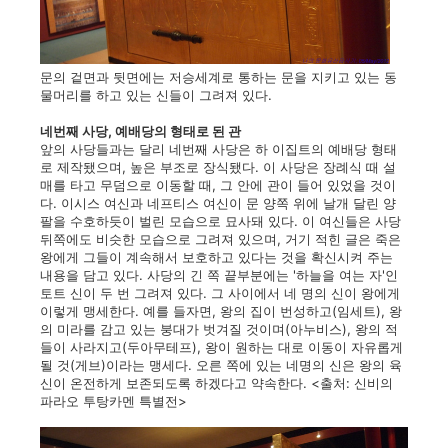
문의 겉면과 뒷면에는 저승세계로 통하는 문을 지키고 있는 동
물머리를 하고 있는 신들이 그려져 있다.
네번째 사당, 예배당의 형태로 된 관
앞의 사당들과는 달리 네번째 사당은 하 이집트의 예배당 형태
로 제작됐으며, 높은 부조로 장식됐다. 이 사당은 장례식 때 설
매를 타고 무덤으로 이동할 때, 그 안에 관이 들어 있었을 것이
다. 이시스 여신과 네프티스 여신이 문 양쪽 위에 날개 달린 양
팔을 수호하듯이 벌린 모습으로 묘사돼 있다. 이 여신들은 사당
뒤쪽에도 비슷한 모습으로 그려져 있으며, 거기 적힌 글은 죽은
왕에게 그들이 계속해서 보호하고 있다는 것을 확신시켜 주는
내용을 담고 있다. 사당의 긴 쪽 끝부분에는 '하늘을 여는 자'인
토트 신이 두 번 그려져 있다. 그 사이에서 네 명의 신이 왕에게
이렇게 맹세한다. 예를 들자면, 왕의 집이 번성하고(임세트), 왕
의 미라를 감고 있는 붕대가 벗겨질 것이며(아누비스), 왕의 적
들이 사라지고(두아무테프), 왕이 원하는 대로 이동이 자유롭게
될 것(게브)이라는 맹세다. 오른 쪽에 있는 네명의 신은 왕의 육
신이 온전하게 보존되도록 하겠다고 약속한다. <출처: 신비의
파라오 투탕카멘 특별전>