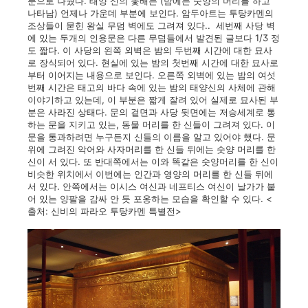
분으로 나눴다. 태양 신의 돛배는 (밤에는 숫양의 머리를 하고
나타남) 언제나 가운데 부분에 보인다. 암두아트는 투탕카멘의
조상들이 묻힌 왕실 무덤 벽에도 그려져 있다.. 세번째 사당 벽
에 있는 두개의 인용문은 다른 무덤들에서 발견된 글보다 1/3 정
도 짧다. 이 사당의 왼쪽 외벽은 밤의 두번째 시간에 대한 묘사
로 장식되어 있다. 현실에 있는 밤의 첫번째 시간에 대한 묘사로
부터 이어지는 내용으로 보인다. 오른쪽 외벽에 있는 밤의 여섯
번째 시간은 태고의 바다 속에 있는 밤의 태양신의 사체에 관해
이야기하고 있는데, 이 부분은 짧게 잘려 있어 실제로 묘사된 부
분은 사라진 상태다. 문의 겉면과 사당 뒷면에는 저승세계로 통
하는 문을 지키고 있는, 동물 머리를 한 신들이 그려져 있다. 이
문을 통과하려면 누구든지 신들의 이름을 알고 있어야 했다. 문
위에 그려진 악어와 사자머리를 한 신들 뒤에는 숫양 머리를 한
신이 서 있다. 또 반대쪽에서는 이와 똑같은 숫양머리를 한 신이
비슷한 위치에서 이번에는 인간과 영양의 머리를 한 신들 뒤에
서 있다. 안쪽에서는 이시스 여신과 네프티스 여신이 날가가 붙
어 있는 양팔을 감싸 안 듯 포옹하는 모습을 확인할 수 있다. <
출처: 신비의 파라오 투탕카멘 특별전>