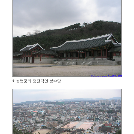
화성행궁의 정전격인 봉수당.