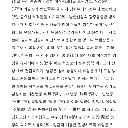
殿)을 두어 숙종과 영조의 어진(御眞)을 모시었고, 정조5년
(1781) 외규장각(外奎章閣)을 세워 강화부에서 전부터 보관하고
있던 중요한 서적들을 비치하였다. 남한산성의 광주행궁은 병자
호란 때 인조가 여러 신하들과 함께 머물며 항전한 곳이다. 양주
행궁은 숙중37년(1711) 북한산성 성역을 마치고 산성 내에 지었
는데, 실제로 임금이 피난처로 이용한 바는 없으나 북한산문고
를 두어 실록의 사본, 의궤, 조선 역대 왕들의 옥쇄 등을 보관하
였다. 전주행궁은 전주 경기전(慶基殿)에 모신 태조 이성계의 영
정을 유사시에 이봉(移奉)하는 처소로서 전주 동쪽 위봉산의 산
성 내에 건립되었다. 행궁은 왕이 능행이나 휴양을 위해 도성 밖
으로 거동할 때의 거처로도 이용되었다. 임금의 행차는 주로 능
원 전배를 목적으로 하였으므로 왕실의 능원이 위치하는 경기도
일원에는 이천행궁(利川行宮), 파주행궁 (坡州行宮), 고양행궁
(高陽行宮), 풍덕행궁 (豊德行宮) 등 여러 행궁이 있었다. 화성행
궁(華城行宮)은 현륭원(顯隆園) 전배(展拜)를 위해 조성되었고,
남한산성의 광주행궁도 여주 영릉(寧陵) 및 광주 헌릉(憲陵) 능
행의 숙소로 사용되었다. 임금의 거동은 질병치료와 휴양을 위