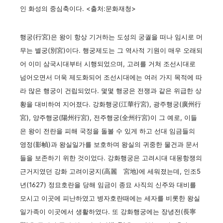
인 화성의 중심축이다. <출처:문화재청>
행궁(行宮)은 왕이 항상 기거하는 도성의 궁궐을 떠나 임시로 머
무는 별궁(別宮)이다. 행궁제도는 그 역사적 기원이 매우 오래되
어 이미 삼국시대부터 시행되었으며, 고려를 거쳐 조선시대로
넘어오면서 더욱 제도화되어 조선시대에는 여러 가지 목적에 따
라 많은 행궁이 건립되었다. 몇몇 행궁은 전쟁과 같은 위급한 상
황을 대비하여 지어졌다. 강화행궁(江華行宮), 광주행궁(廣州行
宮), 양주행궁(陽州行宮), 전주행궁(全州行宮)이 그 예로, 이들
은 왕이 전란을 피해 국정을 돌볼 수 있게 하고 선대 임금들의
영정(影幀)과 왕실일가를 보호하며 왕실의 귀중한 물건과 문서
들을 보존하기 위한 것이었다. 강화행궁은 고려시대 대몽항쟁의
근거지였던 강화 고려이궁지(高麗離宮地)에 세워졌는데, 인조5
년(1627) 정묘호란을 당해 임금이 종묘 사직의 신주와 대비를
모시고 이곳에 피난하였고 병자호란때에는 세자를 비롯한 왕실
일가족이 이곳에서 생활하였다. 또 강화행궁에는 장녕전(長寧