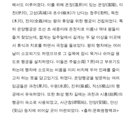
해서도 이루어졌다. 이를 위해 온정(溫井)이 있는 온양(溫陽), 이
천(伊川), 고성(高城)과 초수(椒水)가 난다는 청주(淸州), 목천
(木川), 전의(全義)에는 왕의 휴양을 위한 행궁이 건립되었다. 특
히 온양행궁은 조선 초 세종이래 온천지로 이름나 역대 왕들이
즐겨 찾았는데, 짧게는 일주일에서 길게는 두 달 이상을 이곳에
서 휴식과 치료를 하면서 국정을 돌보았다. 왕의 행차에는 여러
날이 소요되기도 하였으므로 그 길목에 잠시 묵거나 쉬어갈 용
도로 행궁을 설치하였다. 이들은 주필소(駐？所)라고 부르기도
하는데 행차에 소요되는 비품을 미리 비치해 두어 민폐를 줄이
고자 하는 뜻을 담고있기도 하였다. 온양행궁을 방문하는 여러
임금들은 과천(果川), 수원(水原), 진위(振威), 직산(稷山)의 행
궁에서 유숙하였다. 또한 화성 행차 길에는 과천과 시흥(始興)의
행궁이 숙소로 사용되었고, 사근참(肆覲站), 안양(安陽), 안산
(安山) 등지에 쉬어갈 곳이 마련되었다. <출처:문화원형백과>