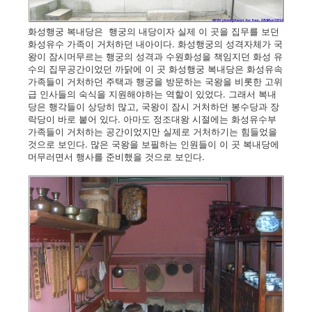
화성행궁 복내당은 행궁의 내당이자 실제 이 곳을 집무를 보던
화성유수 가족이 거처하던 내아이다. 화성행궁의 성격자체가 국
왕이 잠시머무르는 행궁의 성격과 수원화성을 책임지던 화성 유
수의 집무공간이었던 까닭에 이 곳 화성행궁 복내당은 화성유속
가족들이 거처하던 주택과 행궁을 방문하는 국왕을 비롯한 고위
급 인사들의 숙식을 지원해야하는 역할이 있었다. 그래서 복내
당은 행각들이 상당히 많고, 국왕이 잠시 거처하던 봉수당과 장
락당이 바로 붙어 있다. 아마도 정조대왕 시절에는 화성유수부
가족들이 거처하는 공간이었지만 실제로 거처하기는 힘들었을
것으로 보인다. 많은 국왕을 보필하는 인원들이 이 곳 복내당에
머무러면서 행사를 준비했을 것으로 보인다.