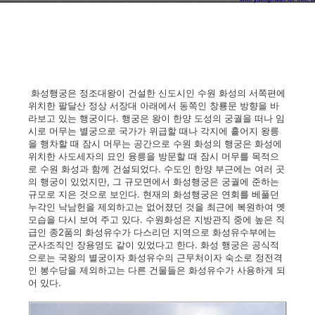
화성행궁은 정조대왕이 건설한 신도시인 수원 화성의 서쪽편에
위치한 팔달산 정상 서장대 아래에서 동쪽인 창룡문 방향을 바
라보고 있는 행궁이다. 행궁은 왕이 한양 도성의 궁궐을 떠나 임
시로 머무는 별궁으로 국가가 위급할 때나 각지에 흩어지 왕릉
을 행차할 때 잠시 머무는 공간으로 수원 화성의 행궁은 화성에
위치한 사도세자의 묘인 융릉을 방문할 때 잠시 머무를 목적으
로 수원 화성과 함께 건설되었다. 수도인 한양 부근에는 여러 곳
의 행궁이 있었지만, 그 규모면에서 화성행궁은 궁궐에 준하는
규모로 지은 것으로 보인다. 현재의 화성행궁은 연회를 베풀던
누각인 낙남헌을 제외하고는 없어졌던 것을 최근에 복원하여 옛
모습을 다시 보여 주고 있다. 수원화성은 지방관직 중에 높은 직
급인 종2품의 화성유수가 다스리던 지역으로 화성유수부에는
군사조직인 장용영도 같이 있었다고 한다. 화성 행궁은 공식적
으로는 국왕의 별궁이자 화성유수의 근무처이자 숙소로 정전격
인 봉수당을 제외하고는 다른 건물들은 화성유수가 사용하게 되
어 있다.