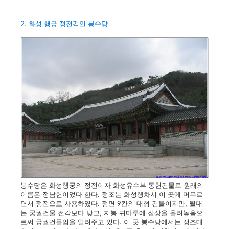
2. 화성 행궁 정전격인 봉수당
봉수당은 화성행궁의 정전이자 화성유수부 동헌건물로 원래의
이름은 정남헌이었다 한다. 정조는 화성행차시 이 곳에 머무르
면서 정전으로 사용하였다. 정면 9칸의 대형 건물이지만, 월대
는 궁궐건물 전각보다 낮고, 지붕 귀마루에 잡상을 올려놓음으
로써 궁궐건물임을 알려주고 있다. 이 곳 봉수당에서는 정조대