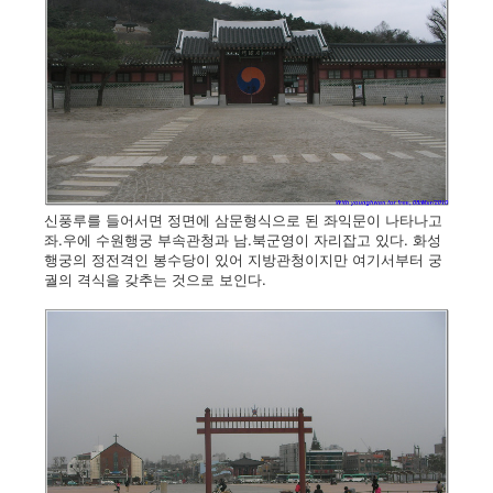
신풍루를 들어서면 정면에 삼문형식으로 된 좌익문이 나타나고
좌.우에 수원행궁 부속관청과 남.북군영이 자리잡고 있다. 화성
행궁의 정전격인 봉수당이 있어 지방관청이지만 여기서부터 궁
궐의 격식을 갖추는 것으로 보인다.