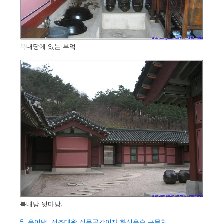
복내당에 있는 부엌
복내당 뒷마당.
5. 유여택, 정조대왕 집무공간이자 화성유수 근무처