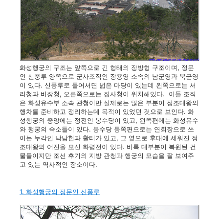
화성행궁의 구조는 앞쪽으로 긴 형태의 장방형 구조이며, 정문
인 신풍루 양쪽으로 군사조직인 장용영 소속의 남군영과 북군영
이 있다. 신풍루로 들어서면 넓은 마당이 있는데 왼쪽으로는 서
리청과 비장청, 오른쪽으로는 집사청이 위치해있다. 이들 조직
은 화성유수부 소속 관청이만 실제로는 많은 부분이 정조대왕의
행차를 준비하고 정리하는데 목적이 있었던 것으로 보인다. 화
성행궁의 중앙에는 정전인 봉수당이 있고, 왼쪽편에는 화성유수
와 행궁의 숙소들이 있다. 봉수당 동쪽편으로는 연회장으로 쓰
이는 누각인 낙남헌과 활터가 있고, 그 옆으로 후대에 세워진 정
조대왕의 어진을 모신 화령전이 있다. 비록 대부분이 복원된 건
물들이지만 조선 후기의 지방 관청과 행궁의 모습을 잘 보여주
고 있는 역사적인 장소이다.
1. 화성행궁의 정문인 신풍루