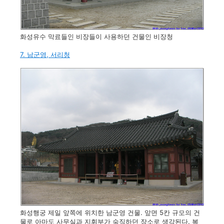
화성유수 막료들인 비장들이 사용하던 건물인 비장청
7. 남군영, 서리청
화성행궁 제일 앞쪽에 위치한 남군영 건물. 앞면 5칸 규모의 건
물로 아마도 사무실과 지휘부가 숙직하던 장소로 생각된다. 복