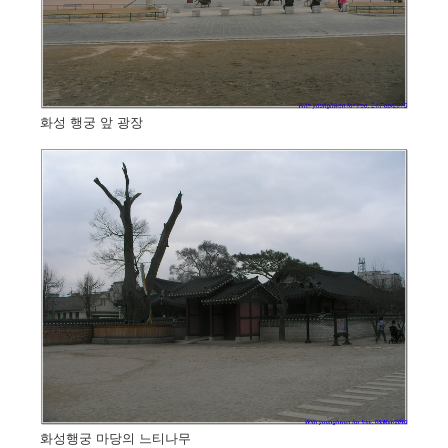
화성 행궁 앞 광장
화성행궁 마당의 느티나무