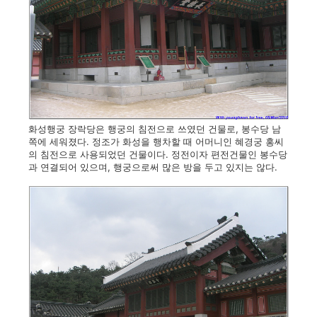
화성행궁 장락당은 행궁의 침전으로 쓰였던 건물로, 봉수당 남
쪽에 세워졌다. 정조가 화성을 행차할 때 어머니인 혜경궁 홍씨
의 침전으로 사용되었던 건물이다. 정전이자 편전건물인 봉수당
과 연결되어 있으며, 행궁으로써 많은 방을 두고 있지는 않다.