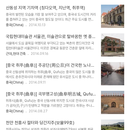
축성실'과 '화성문화실'로 구성되어 있다. 화성축성실은 정조가 당대의
서구에서는 그의 업적을 기려 허준박물관과 겸재정선기념관을 건립하
과학기술과 역량을 총동원하여 화성을 건설하는 모습과 자급자족이
였다. 겸재정선기념관에는 실제 정선이 그린 그림을 ..
산동성 지역 기차역 (칭다오역, 지난역, 취푸역)
가능한 계획도시로 발전하는 수원의 모습을 전시하고 있다. '화성문화
중국의 발전된 모습을 가장 잘 보여주고 있으며, 중국내 도시간의 거리
실'은 정자가 어머니 혜경궁 홍씨와 함께 화성을 방문하여 백성과 하나
를 좁혀주고 있는 것이 중국의 철도일 것이다. 최근 주요 도시를 연결
되는 모습, 화성 축성을 이끈 채제공의 삶, 화성 방어체제의 우수성을
하는 고속철도가 개통되면서 주요 도시들이 1일생활권으로 묶여가고
중국(China)
2014.10.13
보여주고 있다. 수원화성은 한국을 대표하는 읍성으로 18세기말 당대
있다. 칭다오를 중심으로 한 산동성 지방은 중국에서도 비교적 이른 시
의 건축기술과 역량을 총동원하여 건설하였다. 석축성으로 쌓은 기존
기에 철도가 개통된 지역이다. 산동성 성도(省都)인 지난(濟南
의 읍성과는 달리 석축성과 중국 청나라의 영향을 받은..
국립현대미술관 서울관, 미술관으로 탈바꿈한 옛 종친
Jinan)는 철도교통의 중심지로 북경, 상해를 비롯하여 중국 각지와
부 자리
서울에서 도심 골목길 여행지로 부각되고 있는 북촌의 랜드마크인 국
철도망으로 연결되어 있다. 공자 유적지가 있는 산동성의 대표적 관광
립현대미술관 서울관이다. 이곳은 경복궁 동문인 건춘문 앞에 자리잡
지인 취푸에는 최근 고속철 역사가 들어서면서 북경을 비롯하여 주요
고 있던 국군통합병원과 기무사령부 건물을 리모델링하여 현대미술관
근대_현대 건축
2014.09.16
도시에서 편리하게 여행을 즐길 수 있게 되었다. 칭다오역. 산동반도지
으로 탈바꿈한 곳이다. 경복궁 건춘문은 조선시대 왕실 가족들이 드나
역 최대의 항구도시인 칭다오는 제국주의 열강들이 중국을 침탈할때
드는 출입문이며, 그 앞에는 왕실 친인척관련 업무를 담당하는 관청인
독일이 자리잡았던 지역으로 유럽도시의 기차역처럼 ..
[중국 취푸(曲阜)] 주공단(周公旦)이 건국한 노나라
종친부가 있었다. 일제강점기에 이곳에 현대식 병원이 들어서고 한국
(魯國)의 도읍
중국 산동성에 위치하는 취푸(曲阜, Qufu)는 중국의 많은 도시들 중
전쟁이후 육군통합병원과 기무사령부가 자리잡고 있었다. 기무사령부
에서도 춘추전국시대 이래로 존재해 왔던 유서깊은 도시 중 하나이다.
가 떠나간 후 2010년 착공하여 3년간의 공사끝에 2013년에 개관하
이 도시는 주나라 무왕이 주왕조를 열었을때 큰 공을 세웠던 무왕의 동
중국(China)
2014.09.11
였다고 한다. 미술관 건물들은 조선의 법궁이었던 경복궁과 서울의 전
생 주공단(周公旦)이 제후로 분봉되었던 노(魯)나라의 도읍이었던
통마을이라 할 수 있는 북촌의 특징으로 고려하여 지상3층 규모의 기
곳이다. 취푸는 춘추전국시대 약870년간 노나라의 수도였으며, 공자
존 건물들을 리모델링한 것 같은 분위기를 주면서 전시공간에..
[중국 취푸(曲阜)] 곡부명고성(曲阜明古城, Qufu
가 이곳에 살면서 후학을 양성하였던 곳이다. 전국시대 이후에도 역대
Minggucheng), 명나라때 쌓은 읍성
취푸시(曲阜, Qufu)는 중국 산동서에 위치한 도시로 전국시대 사상
왕조의 후원을 받아 왔기때문에 춘추전국시대 도시의 모습이 잘 남아
가 공자(孔子)가 탄생하고 학문을 가르쳤던 고장이다. 취푸는 주나라
있다. 도시는 약12km에 이르는 성벽으로 둘러져 있으며, 성의 서남쪽
무왕의 동생인 주공단(周公旦)이 건국한 제후국 노국(魯國)의 도읍
중국(China)
2014.08.27
에는 궁전과 사당 등이 있는 내성(內城), 성의 동쪽은 군영, 성의 북쪽
으로 크게 번성하였다. 취푸시는 중국내에서 가장 중요한 공자 유적지
은 공업지구 등으로 구성되어 있다. 역대 중국의 도시건설의 모범이 되
로 1994년 유네스코문화유산으로 등재된 공자의 사당인 공묘(孔
는 에 따라 , 등의 규범이 잘 ..
천안 천흥사 절터와 당간지주(보물99호)
廟), 공자후손들의 저택이자 관아건물인 공부(公府), 공자와 후손들
천흥사지는 천안시 성거읍 천흥리 성거산(해발579m) 서북쪽 계곡