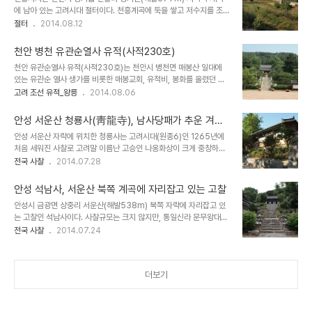
의 무덤인 공림(空林)을 비롯하여 많은 유적지들이 도시내에 산재해
에 남아 있는 고려시대 절터이다. 천흥계곡에 둑을 쌓고 저수지를 조성
있다. 취푸시는 공자유적지로 역대왕조의 후원을 받아 왔으며, 송나라
하면서 절터의 흔적은 거의 남아 있지 않다. 천흥리 마을 입구에 남아
절터
2014.08.12
이후 공자의 장손은 연성공(衍圣公) 지위를 부여받았다. 연성공은 공
있는 천흥사지 당간지주(보물99호)와 저수지 둑 아래에 위치한 오층
자의 사당과 묘역을 관리하고 제사를 주관하는 역할과 함께 세금을 걷
석탑(보물354호)이 이곳에 절터였음을 말해주고 있다. 천흥사 창건
고 곡부지역을 다스리는 제후의 지위였다. 취푸시는 ..
천안 병천 유관순열사 유적(사적230호)
과 내력에 대한 기록은 남아 있지 않지만, 중앙박물관에서 소장.전시중
천안 유관순열사 유적(사적230호)는 천안시 병천면 매봉산 일대에
인 천흥사지 동종(국보280호)에 고려 현종 원년(1010)에 주조한 천
있는 유관순 열사 생가를 비롯한 매봉교회, 유적비, 봉화를 올렸던 봉
흥사 종이라는 글이 남아 있다. 기록에는 없지만 당간지주나 오층석탑
화터 등이 있다. 매봉산은 아우내 장터가 있는 병천면 소재지에서 동쪽
고려 조선 유적_왕릉
2014.08.06
의 형태 등으로 볼 때 고려가 건국되었던 시기에 중요한 역할을 했던
으로 약 1km 정도 떨어진 곳에 위치하고 있다. 매봉산 동쪽에는 열사
지역에 세웠던 사찰이었던 것으로 보인다. 사찰규모에 대해서는 알 수
의 생가터와 매봉교회가 있고, 정상에는 3.1만세운동 당시 봉화를 올
없지만 사찰입구에 세웠던 당간지주와 ..
안성 서운산 청룡사(靑龍寺), 남사당패가 추운 겨울
렸던 봉화대터가 있다. 천안시 병천면 일대에는 삼일만세운동이 일어
을 보냈던 곳
안성 서운산 자락에 위치한 청룡사는 고려시대(원종6)인 1265년에
났던 아우내장터를 비롯하여, 유관순열사 유적지, 1980년대에 세워
처음 세워진 사찰로 고려말 이름난 고승인 나옹화상이 크게 중창하면
진 독립기념관, 해방 이후 정치에 큰 역할을 했던 유석 조병옥 생가터
서 청룡사라 불렀다고 한다. 나옹선사가 중창한 이후 그 명맥을 유지해
전국 사찰
2014.07.28
가 있어 일제강점기 독립운동의 발자취를 살펴볼 수 있는 여행지로 많
오다 인조의 셋째 아들인 인평대군의 원찰이 되면서 현재의 모습을 갖
은 사람들이 찾고 있는 고장이다. 유관순열사 유적, 사적230호, 천안
춘 것으로 보인다. 또한 1900년대부터는 남사당패의 근거지가 되었
시 병천면 탑원리 이곳은 기미년 독립운..
안성 석남사, 서운산 북쪽 계곡에 자리잡고 있는 고찰
으며, 부근에 지금도 남사당마을이 있다. 남사당패는 봄부터 가을까지
안성시 금광면 상중리 서운산(해발538m) 북쪽 자락에 자리잡고 있
안성장터를 비롯하여 전국 각지 장터에서 공연을 하면서 생활을 하다
는 고찰인 석남사이다. 사찰규모는 크지 않지만, 통일신라 문무왕대인
가 추운 겨울에 이곳 남사당 마을로 돌아와 지냈다고 한다. 청룡사에는
680년 석선이 창건하였다고 전해지는 고찰이다. 고려 광종의 아들
전국 사찰
2014.07.24
문화재로 지정된 여러 유물들을 소장하고 있다. 주불전인 대웅전(보물
혜거국사가 크게 중건하는 등 안성 일대에서는 중요한 사찰로 여겨졌
824호)는 고려말 사찰을 중창할때 처음 세워졌다고 하며, 조선후기
다. 임진왜란 때 사찰 대부분이 화재로 소실되면서 현재는 대웅전과 영
중건하면서 오늘날 모습을 갖추었다. 청룡사..
산전만 남아 작은 규모의 사찰이다. 고려시대 많은 고승들이 이 사찰을
더보기
거쳐가면서 많은 참선승이 머물렀던 수행도량이었다고 한다. 부근에
고려초 만든 것으로 보이는 마애석불과 고려말에 세운 것으로 보이는
석탑이 남아 있는 것으로 볼 때 통일신라시대 이래로 사찰이 존재해 왔