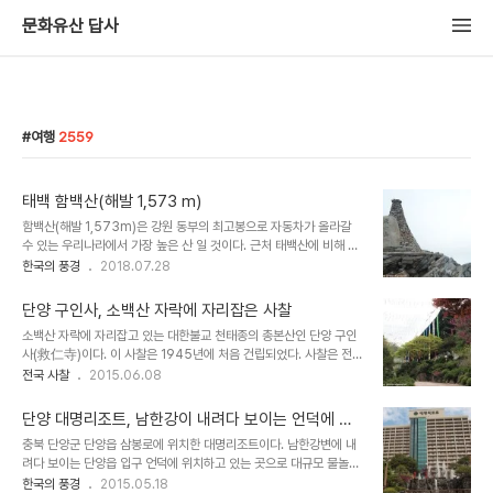
문화유산 답사
여행
2559
태백 함백산(해발 1,573 m)
함백산(해발 1,573m)은 강원 동부의 최고봉으로 자동차가 올라갈
수 있는 우리나라에서 가장 높은 산 일 것이다. 근처 태백산에 비해 찾
는 사람이 적어 한적하게 등산을 즐길 수 있다. 남쪽으로는 해발
한국의 풍경
2018.07.28
1,300미터 고개인 만항재가 있고, 북쪽으로는 싸리재(두문동재)가
있다. 두문동재에서 정상으로 가는 길은 등산로가 뚜렷하고 내내 조망
단양 구인사, 소백산 자락에 자리잡은 사찰
이 시원해 눈이 즐겁다. 함백산은 등반하기는 쉬워도 강원도에서 설악
소백산 자락에 자리잡고 있는 대한불교 천태종의 총본산인 단양 구인
산 다음 으로 높으며, 전국적으로도 아마 열손가락안에 드는 높은 산이
사(救仁寺)이다. 이 사찰은 1945년에 처음 건립되었다. 사찰은 전통
다. 함백산 아래에는 부처의 사리를 모신 전국 5대 적멸보궁 중 한곳
사찰과는 달리 5층 높이이 대법당을 중심으로 콘크리이트로 지은 거
전국 사찰
2015.06.08
인 정암사가 자리잡고 있다. 함백산 정상부에 세워진 표지석 함백산을
대한 건물들로 이루어 졌다. 불교 27개 종단 중 하나로 1967년에 이
가장 빠르게 오를 수 있는 산책로가 시작되는 만항재. 해발 1,300m
곳에서 시작된 대한불교 천태종은 고려시대 대각국사 의천을 종조(宗
가 넘는 자동차가 다닐 수 있는 가..
단양 대명리조트, 남한강이 내려다 보이는 언덕에 위
祖)로 삼고, ‘법화경’을 근본경전으로 삼는다고 하고 있다. 고려시대
치한 대형 숙박시설
충북 단양군 단양읍 삼봉로에 위치한 대명리조트이다. 남한강변에 내
천태종을 계승하고 있다고 하나, 전통불교인 조계종이나 태고종과는
려다 보이는 단양읍 입구 언덕에 위치하고 있는 곳으로 대규모 물놀이
달리 신흥종교 중 하나로 불 수 있다. 전국에 200여개소의 사찰이 있
시설과 큰 규모의 숙박시설을 갖추고 있는 곳이다. 건물과 시설들은 최
한국의 풍경
2015.05.18
으며, 신도수로 170여만명에 이른다고 한다. 대한천태종의 총본산인