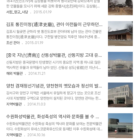
1641년(인조19)에 김상용을 비롯하여 병자호란때 강화도에서 순절
교의 주역, 서역에서 전래된 불교의 의례적인 측면 등이 반영되어 남북
한 인물들을 모시기 위해 세운 강화 충렬사(忠烈祠)이다. 김상용(金
조시대에 교리(敎理)와 조직을 갖추면서 종교로서의 모습을 갖추게
尙容)은 조선 중기 문신으로 병자호란때 왕자들을 모시고 강화로 갔
서원_향교_사당
2015.01.19
된다. 도교는 하늘과 땅을 숭배한 토착신앙에 출발한 종교로 많은 신들
다가 강화성이 함락되자 자결하였다. 건립 당시에는 우의정 김상용을
을 존재하며 시대에 따라 생기거나 없어지기도 한다. 초기 도교에서는
비롯하여 순절한 6인을 모셨으나, 이후 당시 같이 순절한 인물들을 추
노자(老子)를 신격화하여 태상노군이라 부르며 최..
김포 통진이청(通津吏廳), 관아 아전들이 근무하던
가하여 총 28명의 위패를 모시고 있다. 처음에는 현충사(顯忠祠)라
곳
김포시 월곶면 군하리 옛 통진도호부 관아터에 남아 있는 관아 건물인
불렀으며, 효종으로부터 '충렬사(忠烈祠)'라는 이름과 현판을 하사받
통진이청(通津吏廳)이다. 구한말 병인양요 직후인 1869년에 중건
았다. 강화도에 남아 있는 유일한 서원으로 원래는 유생들이 공부하는
된 건물로 관아 실무자인 이방을 비롯한 아전들이 근무하던 곳이다. 건
조선 관아
2015.01.19
교육기관의 역할을 했으나, 지금은 제사기능만 남아 있다. 강학공간인
물은 앞면 7칸으로 비교적 큰 규모이다. 통진군이 김포군과 합병된 이
명륜당과 동.서재가 없고 사당, 외삼문, 수직방과 전사청 등만 남아 있
후 주택으로 사용하다가 최근에 복원되었다. 통진도호부는 오늘날 김
다. 구한말 서원철폐령에도 살아남은 전국 ..
[중국 지난(濟南)] 산동성박물관, 산동지방 고대 유물
포시의 서쪽편에 위치한 지역으로 월곶면, 통진면, 하성면 일대를 포함
들이 전시되어 산동성 대표 박물관
산동지방은 중국문명이 탄생했던 시기의 중요한 지역 중 하나로 많은
하며, 읍치는 문수산성 동쪽편에 오늘날 월곶면사무소가 있는 군하리
역사적인 유물과 유적들이 남아 있단. 산동성 성도(省都)인 지난시
일대에 자리잡고 있다. 옛 통진도호부 관아가 있던 자리에는 면사무소
(濟南)에 위치한 산동성박물관은 중국의 대표적인 성급(省级) 박물
해외 박물관
2014.11.21
와 초등학교 들어서 있다. 관아의 흔적으로는 면사무소 내에 남아 있는
관으로 산동성 지방에서 출토된 많은 유물들을 전시하고 있는 공간이
고목들과 이방청 건물, 선정비 등이 있으며 근처에 중등교육기관인 통
다. 2000년대에 신축한 건물로 이전한 산동성박물관은 외형은 다르
진향교가 남아 있다. 옛 통진도호부 관아 건..
양천 겸재정선기념관, 양천현의 옛모습과 정선의 발자
지만 건물의 규모나 전시실의 구성이나 운영 등에 있어서 서울의 국립
취를 볼 수 있는 곳
강서구와 양천구 지역은 서울에서 유일하게 향교가 있는 곳으로 조선
중앙박물관과 비슷한 느낌을 준다. 전시실은 불교조각예술실, 한대회
시대 지방행정 구역으로 양천현이 설치된 곳이다. 양천현 관아는 한강
화예술실, 도자공예실, 공자문화실, 산동역사문화실, 명대노왕실 등으
변 궁산 아래 위치하고 있었다. 궁산은 삼국시대 산성인 양천고성이 있
지역박물관
2014.11.03
로 구성되어있다. 불교조각실은 산동지방에서 출토된 남북조시대와
었던 곳으로 행주산성과 함께 한강하구를 지키는 군사적 요충지이지,
당대(唐代)에 만들어진 불상들이 전시되어 있는데 우리나라 삼국시대
한강을 건너는 공암나루터가 있었던 곳이다. 주변에는 한강 경치가 아
불상들과 많은 관련성을 보인다. 한대회화예술실은 한나라때 산동..
수원화성박물관, 화성축성의 역사와 문화를 볼 수 있
름다운 옛 양천읍치의 주산이었던 궁산과 양천향교, 멀지 않은 곳에 동
는 박물관
수원화성박물관은 수원화성 축성의 역사와 문화를 보여는 전문박물관
의보감의 저자 허준의 발자취를 살펴볼 수 있다. 특히 조선후기 진경산
이다. 수원화성이 유네스코문화유산으로 등재된 이후 수원화성에 대
수화풍을 확립한 조선시대 대표 천재화가인 겸재 정선이 양천현령을
한 이해를 높이기 위해 2009년에 개관하였다. 박물관은 크게 '화성
지역박물관
2014.10.16
지냈던 곳으로 그의 그림속에 옛 양천현의 모습이 많이 남아 있다. 강