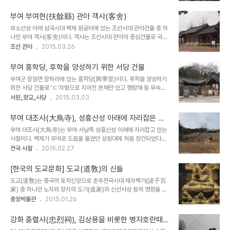
근에 신축한 것으로 보이며 여행 중 하루 묵어가기에 좋은 곳이다. 멀
단양 구인사. 일반 사찰과는 달리 대형 콘크리트 건물인 대웅전을 중심
지 않은 곳에 단양팔경을 대표하는 도담상봉을 비롯하여 단양 고수동
으로 많은 신도들을 수용할 수 있는 큰..
부여 부여현(扶餘縣) 관아 객사(客舍)
굴이 가까이 있으며, 오염되지 않은 남한강변이 가까이 있다. 또한 최
부소산성 아래 삼국시대 백제 왕궁터에 있는 조선시대 관아건물 중 하
근에 각광받은 레포츠인 패러글라이딩을 즐기는 사람들이 많이 찾는
나인 부여 객사(客舍)이다. 객사는 조선시대 관아의 중심건물로 국왕
곳이다. 남한강이 내려다 보이는 언덕에 위치한 단양 대명리조트 전경.
을 상징하는 궐패(闕牌)를 모시고 예를 올리는 건물이자 공식적으로
조선 관아
2015.03.26
많은 객실을 두고 있는 대형 리조트이다. 옆쪽에 있는 객실 건물 대명
지역을 방문한 중앙 관리나 외국 사신이 묵을 수 있는 숙소이다. 건물
리조트 로비 로비 카운터 객실 있는 각층 로비의 휴게실 객실복도 객실
은 궐패를 모시는 정당(正堂)을 가운데에, 양쪽에 좌.우익랑을 두고
내부 객실에서 내려다 본 남한강. 이곳 주..
부여 흥학당, 후학을 양성하기 위한 서당 건물
있다. 정청은 앞면 3칸에 맞배지붕을 하고 있으며 좌.우익랑은 앞면3
부여군 장암면 장하리에 있는 흥학당(興學堂)이다. 후학을 양성하기
칸에 팔작지붕을 하고 있다. 부여 객사는 구한말인 1869년에 지은 건
위한 서당 건물로 'ㄷ'자형으로 지어진 본채만 있고 행랑채 등 부속건
물로 일제강점기를 거치면서 부여박물관 전시실 등으로 사용하기도
물을 두고 있지 않다. 가운데 4칸은 넓은 대청마루, 양쪽에 방과 부엌
서원_향교_사당
2015.03.03
하였다. 부여객사가 있는 부여군 부여읍 관북리 일대는 삼국시대 백제
들을 두고 있다. 흥학당은 과천현감을 지낸 조태진을 모신 사당인 남산
의 왕궁터였던 곳으로 조선시대에는 부여현 관아가 있었다. 이곳에는
사 부속건물로 1770년에 지어졌다. 이 지역에 세거지를 두고 있는 풍
옛 부여박물관이 있었으며, 관아 건물로는 객사..
부여 대조사(大鳥寺), 성흥산성 아래에 자리잡은 고
양조씨 집안에서 지은 것으로 제사를 준비하는 재실 성격도 같이 가지
찰
부여 대조사(大鳥寺)는 부여 서남쪽 성흥산성 아래에 자리잡고 있는
고 있다. 뒷편에는 사당인 남산사(南山祠)와 영당(影堂)을 두고 있
사찰이다. 백제가 부여로 도읍을 옮겼던 성왕대에 처음 창건되었다고
다. 흥학당은 후학을 양성하기 위한 서당으로 지어졌다. 건물은 넓은
전해진다. 전설에 따른 노승이 성흥산 중턱에서 예배를 올리던 중 꿈속
전국 사찰
2015.02.27
넓은 대청마루와 방, 부엌으로 된 본채를 제외하고 행랑채를 두고 있지
에서 큰 새가 나타나 이곳에 앉안느데, 그곳에 관세음보살이 나타났다
않다. 흥학당 출입문 흥학당은 후학을 양성하기 위한 목적으로 지은 서
고 한다. 이 사실이 성왕에게 보고되어 큰 사찰을 짓게 하였다고 한다.
당 건물이다. 가운데 4칸 넓은 ..
[한국의 도교문화] 도교(道敎)의 신들
대조사(大鳥寺)란 사찰이 이름은 큰 새가 앉았다는 전설에 따라 지은
도교(道敎)는 중국의 토착신앙으로 춘추전국시대 제자백가(諸子百
것이라 한다. 사찰은 남쪽방향으로 틔어 있는 성흥산 중턱 양지바른 곳
家) 중 하나인 노자와 장자의 도가(道家)와 신선사상 등의 영향을 받
에 자리잡고 있다. 창건 전설에 따라 관세음보살을 모신 원통보전을 주
아 후한대에 처음 생겨났다. 도교가 도가사상이 영향을 받기는 했지만
중앙박물관
2015.01.26
불전으로 삼고, 미륵보살을 모신 용화보전과 지장보살을 모신 명부전
실제로 많은 차이가 있다고 한다. 후한대에 도교가 처음 생겨난 이래로
과 산신을 모신 산신각을 두고 있다. 사찰마당에는 큰 요사채 건물이
일반민중이나 지식인 층에도 널리 전파되면서 체계적인 교리를 필요
있고, 뒷편에도 별장같은 작은 요사건물..
강화 충렬사(忠烈祠), 김상용을 비롯한 병자호란때
성이 제기되어 도가(道家)라 일컫는 노장사상, 전통적인 신선사상, 유
순절한 인물들을 모신 서원.